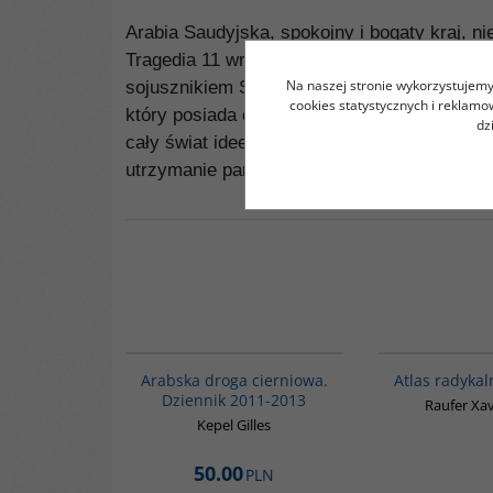
Arabia Saudyjska, spokojny i bogaty kraj, 
Tragedia 11 września zaszokowała wszystkic
Na naszej stronie wykorzystujemy 
sojusznikiem Stanów Zjednoczonych na Bliskim
cookies statystycznych i reklam
który posiada czwartą część światowych zas
dz
cały świat idee zacofania i ksenofobii? Dl
utrzymanie panującej rodziny Saudów?
00055G
Arabska droga cierniowa.
Atlas radyka
Dziennik 2011-2013
Raufer Xav
Kepel Gilles
50.00
PLN