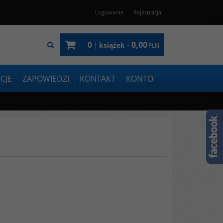
Logowanie
Rejestracja
0
0,00
|
książek -
PLN
CJE
ZAPOWIEDZI
KONTAKT
KONTO