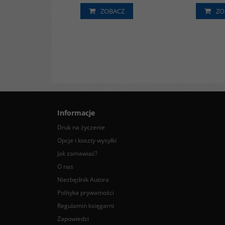
ZOBACZ
ZO
Informacje
Druk na życzenie
Opcje i koszty wysyłki
Jak zamawiać?
O nas
Niezbędnik Autora
Polityka prywatności
Regulamin księgarni
Zapowiedzi