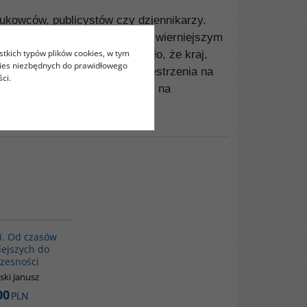
aukowców, publicystów czy dziennikarzy.
 zrozumieć, dlaczego będąc najwierniejszym
stkich typów plików cookies, w tym
tej tragedii. Jak to się stało, że kraj,
kies niezbędnych do prawidłowego
 najświętsze meczety, rozprzestrzenia na
ci.
 kraju, lecz są marnotrawione na
00101G
ii. Od czasów
ejszych do
zesności
ki Janusz
00
PLN