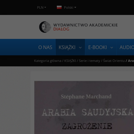
PLN
Polski
O NAS
KSIĄŻKI
E-BOOKI
AUDI
Kategoria główna
/
KSIĄŻKI
/
Serie i tematy
/
Świat Orientu
/
Ara