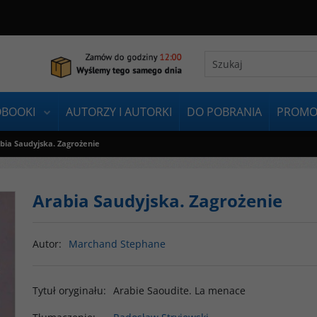
OBOOKI
AUTORZY I AUTORKI
DO POBRANIA
PROMO
bia Saudyjska. Zagrożenie
Arabia Saudyjska. Zagrożenie
Autor
:
Marchand Stephane
Tytuł oryginału
:
Arabie Saoudite. La menace