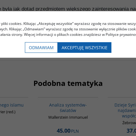
nie była jak dotąd przedmiotem większego zainteresowania n
h i zwróciła oczy całego świata na ten obszar. Trudno jest
pliki cookies. Klikając „Akceptuję wszystkie” wyrażasz zgodę na stosowanie wszy
 Wschodzie, Arabia Saudyjska tak bardzo przyczyniła się do 
owych. Klikając „Odmawiam” wyrażasz zgodę na stosowanie wyłącznie plików coo
obów ropy naftowej, na którego terytorium znajdują się dwa
iałania strony. Więcej informacji o plikach cookies znajdziesz w Polityce prywatnoś
aczego ogromne bogactwa nie powodują dostatecznego rozwoju
ODMAWIAM
AKCEPTUJĘ WSZYSTKIE
Podobna tematyka
00099G
00049G
BESTSELLER
lnego islamu
Analiza systemów-
Dzieje Syr
światów
najdawni
ier (red.)
współc
Wallerstein Immanuel
Żebrows
45.00
37.
PLN