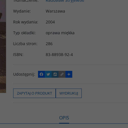
Tłumaczenie
:
Radosław Stryjewski
Wydanie
:
Warszawa
Rok wydania
:
2004
Typ okładki
:
oprawa miękka
Liczba stron
:
286
ISBN
:
83-88938-92-4
Udostępnij
:
F
T
W
C
P
a
w
y
o
o
c
i
k
p
d
e
t
o
y
z
b
t
p
L
i
ZAPYTAJ O PRODUKT
WYDRUKUJ
o
e
i
e
o
r
n
l
k
k
s
i
ę
OPIS