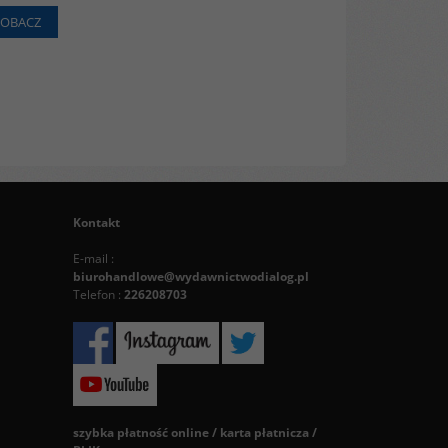
ZOBACZ
Kontakt
E-mail :
biurohandlowe@wydawnictwodialog.pl
Telefon :
226208703
szybka płatność online / karta płatnicza /