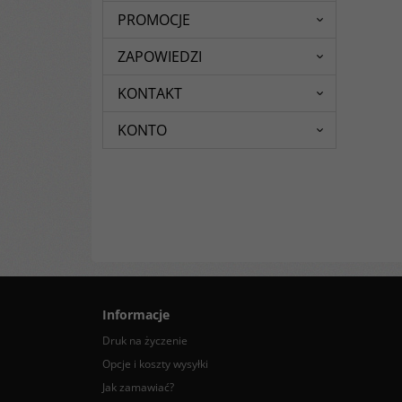
PROMOCJE
ZAPOWIEDZI
KONTAKT
KONTO
Informacje
Druk na życzenie
Opcje i koszty wysyłki
Jak zamawiać?