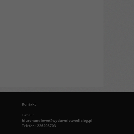
Kontakt
E-mail :
biurohandlowe@wydawnictwodialog.pl
Telefon :
226208703