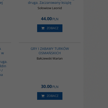
ej
druga. Zaczarowany książę
 na wiernym
ami, ciętym
Sołowiow Leonid
zanadrzu!
44.00
PLN
е Насреддине.
ZOBACZ
wska
G1170
00040G
dłową Autor
A
GRY I ZABAWY TURKÓW
czystości
b w
OSMAŃSKICH
rków
Bałczewski Marian
ruga.
ddin
 /
na
30.00
PLN
ZOBACZ
00091G
G134