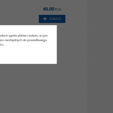
rafom,
e w ich
40.00
PLN
ZOBACZ
00074G
stkich typów plików cookies, w tym
le
kies niezbędnych do prawidłowego
ci.