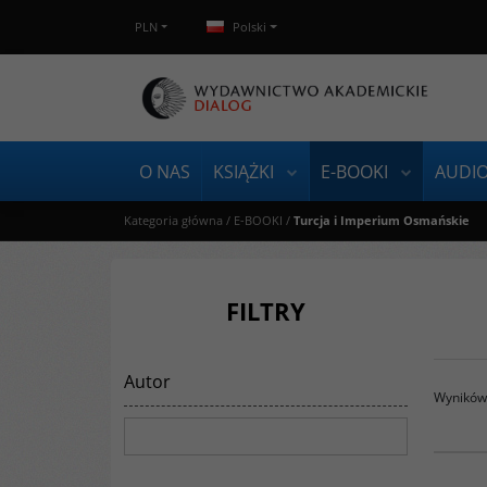
PLN
Polski
O NAS
KSIĄŻKI
E-BOOKI
AUDI
Kategoria główna
/
E-BOOKI
/
Turcja i Imperium Osmańskie
FILTRY
Autor
Wyników 