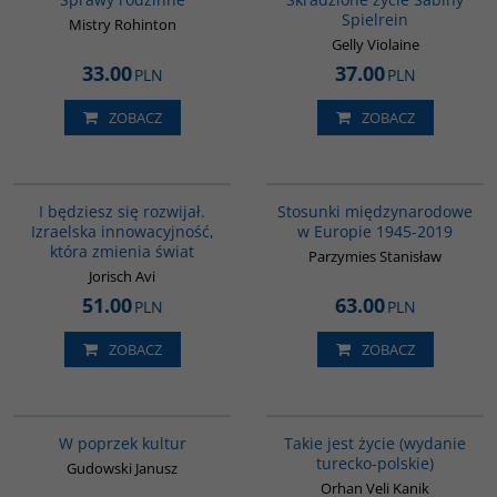
Spielrein
Mistry Rohinton
Gelly Violaine
y
33.00
37.00
PLN
PLN
ZOBACZ
ZOBACZ
G1060
G1034
Wydawnictwo Akademickie Dialog
I będziesz się rozwijał.
Stosunki międzynarodowe
ie
oddaje w ręce czytelników,
Izraelska innowacyjność,
w Europie 1945-2019
wykładowców , studentów,
która zmienia świat
dziennikarzy oraz wszystkich,
Parzymies Stanisław
którzy interesują się historią
Jorisch Avi
stosunków międzynarodowych,
51.00
63.00
książkę autorstwa prof. dr hab.
PLN
PLN
Stanisława Parzymiesa
zatytułowaną „Stosunki
ZOBACZ
ZOBACZ
międzynarodowe w Europie. 1945-
2019”, która jest czwartym
wydaniem, poprawionym i
G1031
G825
uzupełnionym względem
wcześniejszych wydań tej książki.
Barwne opisy Stambułu, utwory
W poprzek kultur
Takie jest życie (wydanie
antropomorfizujące zwierzęta,
Wydawnictwo
:
Dialog
turecko-polskie)
obrazki z życia powszedniego
Gudowski Janusz
Autor
:
Stanisław Parzymies
pełne trafnych przemyśleń
Orhan Veli Kanik
Wydanie
:
Warszawa