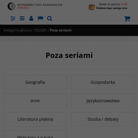
Panel
Menu
Panel
Lang
Szukaj
Kategoria główna
/
KSIĄŻKI
/
Poza seriami
Poza seriami
Geografia
Gospodarka
Inne
Językoznawstwo
Literatura piękna
Studia i debaty
Wieczory z nauką