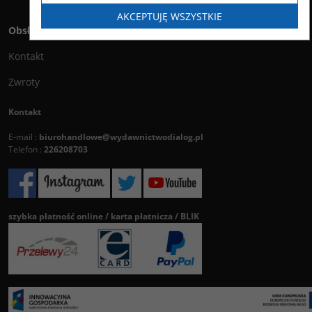
AKCEPTUJĘ WSZYSTKIE
Obsługa klienta
Kontakt
Zwroty
Kontakt
E-mail :
biurohandlowe@wydawnictwodialog.pl
Telefon :
226208703
szybka płatność online / karta płatnicza / BLIK