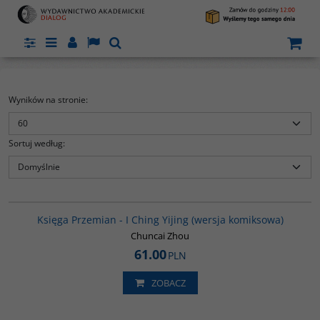
Panel
Menu
Panel
Lang
Szukaj
Wyników na stronie
:
Sortuj według
:
G160
BESTSELLER
Księga Przemian - I Ching Yijing (wersja komiksowa)
Chuncai Zhou
61.00
PLN
ZOBACZ