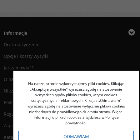
Informacje
Druk na życzenie
Opcje i koszty wysyłki
Jak zamawiać?
O nas
Na naszej stronie wykorzystujemy pliki cookies. Klikając
„Akceptuję wszystkie” wyrażasz zgodę na stosowanie
Niezbędnik Autora
wszystkich typów plików cookies, w tym cookies
statystycznych i reklamowych. Klikając „Odmawiam”
Polityka prywatności
wyrażasz zgodę na stosowanie wyłącznie plików cookies
niezbędnych do prawidłowego działania strony. Więcej
Regulamin księgarni
informacji o plikach cookies znajdziesz w Polityce
prywatności.
Zapowiedzi
ODMAWIAM
Katalog