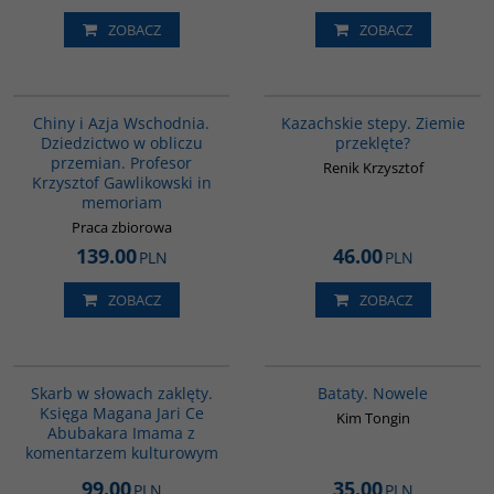
Stan
:
Nowy
ZOBACZ
ZOBACZ
G1165
G1163
„Kazachskie stepy” to wyjątkowy
Chiny i Azja Wschodnia.
Kazachskie stepy. Ziemie
zbiór wspomnień Polaków, którzy
Dziedzictwo w obliczu
przeklęte?
zostali wywiezieni z ziem dawnej I i
przemian. Profesor
II Rzeczypospolitej do Kazachstanu
Renik Krzysztof
Krzysztof Gawlikowski in
przez władze radzieckie.
memoriam
Wydawnictwo
:
Dialog
Autor
:
Renik Krzysztof
Praca zbiorowa
Wydanie
:
Warszawa
139.00
46.00
PLN
PLN
Rok wydania
:
2021
ISBN
:
978-83-8238-045-3
ZOBACZ
ZOBACZ
G1160
G1162
BESTSELLER
Skarb w słowach zaklęty.
Bataty. Nowele
Księga Magana Jari Ce
Kim Tongin
Abubakara Imama z
komentarzem kulturowym
99.00
35.00
PLN
PLN