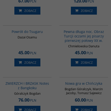
67.00
120.00
PLN
PLN
ZOBACZ
ZOBACZ
G1209
G1208
BESTSELLER
BESTSELLER
Powrót do Tsugaru
Pewna długa noc. Obraz
Turcji oczami jej pisarzy
Dazai Osamu
pierwszej połowy XX w.
Chmielowska Danuta
45.00
45.00
PLN
PLN
ZOBACZ
ZOBACZ
G1206
G1205
BESTSELLER
BESTSELLER
Oddajemy w Państwa ręce książkę,
ZMIERZCH I BRZASK Notes
Nowa gra w Chińczyka
,
która stanowi pewną przeciwwagę
z Bangkoku
dla dyskursu o Chinach w
Bogdan Góralczyk, Marcin
głównym nurcie polskich mediów
Jacoby, Tomasz Sajewicz
Góralczyk Bogdan
Wydawnictwo
:
Dialog
76.00
60.00
PLN
PLN
Wydanie
:
Warszawa
Rok wydania
:
2024
ZOBACZ
ZOBACZ
Typ okładki
:
oprawa miękka