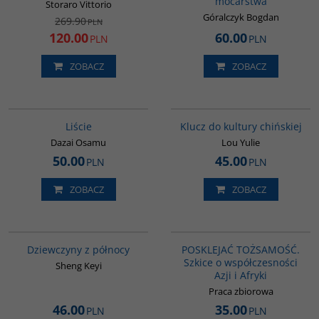
mocarstwa
bogaty i biedny, reformujący się i
Storaro Vittorio
Liczba stron
:
298
opierający się reformom, jednolity
Góralczyk Bogdan
Rozmiar
:
150 x 235 mm
269.90
PLN
i zróżnicowany, represyjny i
ISBN
:
978-83-8238-060-6
120.00
60.00
wolnomyślicielski, konserwatywny
PLN
PLN
Stan
:
Nowy
i rewizjonistyczny, pasywny i
A
agresywny, mocny i słaby”.
ZOBACZ
ZOBACZ
Wydawnictwo
:
Dialog
Autor
:
Góralczyk Bogdan
Wydanie
:
II poprawione i
G1174
G1172
uzupełnione
BESTSELLER
W zbiorze esejów garściami
Rok wydania
:
2022
Liście
Klucz do kultury chińskiej
czerpiących z klasycznych, lecz
Typ okładki
:
oprawa miękka ze
także mniej znanych tekstów
skrzydełkami
Dazai Osamu
Lou Yulie
chińskiej tradycji, profesor Lou
Liczba stron
:
386
50.00
45.00
PLN
PLN
Yulie stara się pokazać, że być
Rozmiar
:
165 x 235 mm
może część odpowiedzi, których
ISBN
:
978-83-8238-034-7
szukamy, już gdzieś padła.
Stan
:
Nowy
ZOBACZ
ZOBACZ
Wydawnictwo
:
Dialog
Autor
:
Lou Yulie
G1171
G1166
Tytuł oryginału
:
中国文化的根本精
神
BESTSELLER
Tłumaczenie
:
Rafał Darasz
Dziewczyny z północy
POSKLEJAĆ TOŻSAMOŚĆ.
Wydanie
:
Warszawa
Szkice o współczesności
Sheng Keyi
Rok wydania
:
2022
Azji i Afryki
Typ okładki
:
oprawa miękka
Praca zbiorowa
Liczba stron
:
266
Rozmiar
:
150 x 235 mm
46.00
35.00
PLN
PLN
ISBN
:
978-83-8238-032-3