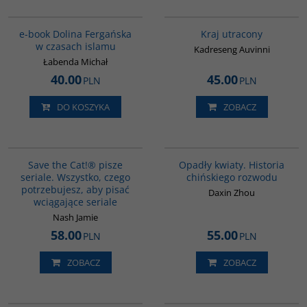
E1200
G1199
BESTSELLER
or
e-book Dolina Fergańska
Kraj utracony
w czasach islamu
Kadreseng Auvinni
Łabenda Michał
40.00
45.00
PLN
PLN
ą
DO KOSZYKA
ZOBACZ
IX
G1198
G1197
BESTSELLER
ak
Czy w nowoczesnym
m
Save the Cat!® pisze
Opadły kwiaty. Historia
społeczeństwie aranżowane
seriale. Wszystko, czego
chińskiego rozwodu
małżeństwa mają rację bytu? Czy
potrzebujesz, aby pisać
kiedy w małżeństwie brakuje
Daxin Zhou
wciągające seriale
pozytywnych emocji, a fizyczność
nie istnieje, oznacza to zawsze, że
Nash Jamie
ognisko miłości wygasa?
58.00
55.00
PLN
PLN
Wydawnictwo
:
Dialog
Autor
:
Daxin Zhou
Tytuł oryginału
:
洛城花落
ZOBACZ
ZOBACZ
Tłumaczenie
:
Agata Chyla
Wydanie
:
Warszawa
Rok wydania
:
2023
G1196
G1195
Typ okładki
:
oprawa miękka