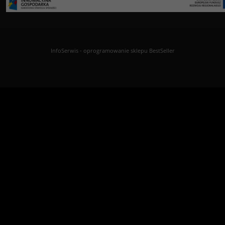
InfoSerwis
-
oprogramowanie sklepu BestSeller