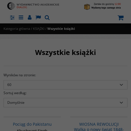
Panel
Menu
Panel
Lang
Szukaj
Kategoria główna
/
KSIĄŻKI
/
Wszystkie książki
Wszystkie książki
Wyników na stronie
:
Sortuj według
:
G1223
G1222
NOWOŚĆ
NOWOŚĆ
WIOSNA REWOLUCJI Walka o nowy
Pociąg do Pakistanu
WIOSNA REWOLUCJI
świat 1848-1849
Walka o nowy świat 1848-
Khushwant Singh