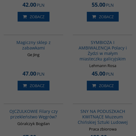
Autor
:
Michał Łabenda
42.00
55.00
PLN
PLN
Wydanie
:
Warszawa
Rok wydania
:
2024
ZOBACZ
ZOBACZ
Typ okładki
:
oprawa miękka
Liczba stron
:
342
Rozmiar
:
145 x 205 mm
G1214
G1213
ISBN
:
978-83-8238-138-2
BESTSELLER
Magiczny sklep z
SYMBIOZA I
zabawkami
AMBIWALENCJA Polacy i
Żydzi w małym
Ge Jing
miasteczku galicyjskim
Lehmann Rosa
47.00
45.00
PLN
PLN
ZOBACZ
ZOBACZ
G1211
G1212
BESTSELLER
BESTSELLER
OJCZULKOWIE Filary czy
SNY NA PODUSZKACH
przekleństwo Węgrów?
KWITNĄCE Muzeum
Chińskiej Sztuki Ludowej
Góralczyk Bogdan
Praca zbiorowa