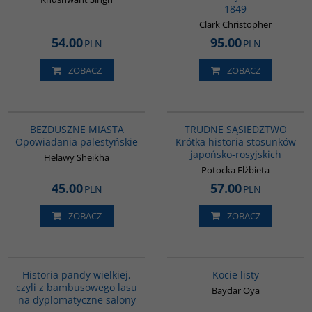
Wydawnictwo
:
Dialog
1849
Autor
:
Cristopher Clark
Tytuł oryginału
:
Revolutionary
Clark Christopher
Spring
54.00
95.00
PLN
PLN
Tłumaczenie
:
Anna Dorota
Kamińska
Wydanie
:
Warszawa
ZOBACZ
ZOBACZ
Rok wydania
:
2025
Typ okładki
:
oprawa miękka
Liczba stron
:
794
G1221
G1220
Rozmiar
:
165 x 235 mm
NOWOŚĆ
BESTSELLER
BESTSELLER
ISBN
:
978-83-8238-163-4
BEZDUSZNE MIASTA
TRUDNE SĄSIEDZTWO
Stan
:
Nowy
Opowiadania palestyńskie
Krótka historia stosunków
japońsko-rosyjskich
Helawy Sheikha
Potocka Elżbieta
45.00
57.00
PLN
PLN
ZOBACZ
ZOBACZ
G1219
G1218
NOWOŚĆ
BESTSELLER
BESTSELLER
Historia pandy wielkiej,
Kocie listy
czyli z bambusowego lasu
Baydar Oya
na dyplomatyczne salony