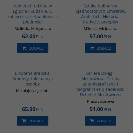
BESTSELLER
BESTSELLER
BESTSELLER
Kuchnia Zjednoczonych Emiratów
Liczba stron
:
384
Kobieta i rodzina w
Sztuka Kulinarna
Arabskich ma długą historię, której
Rozmiar
:
150 x 235 mm
Egipcie i Sudanie. O
Zjednoczonych Emiratów
warto posmakować.
ISBN
:
978-83-8238-108-5
kobiecości, seksualności i
Arabskich. Historia,
Stan
:
Nowy
Wydawnictwo
:
Dialog
płodności
tradycje, przepisy
Autor
:
Mikołajczyk Jolanta
Wydanie
:
Warszawa
Malińska Małgorzata
Mikołajczyk Jolanta
Rok wydania
:
2023
62.00
57.00
PLN
PLN
Typ okładki
:
oprawa miękka
Liczba stron
:
176
Rozmiar
:
240 x 170 mm
ZOBACZ
ZOBACZ
ISBN
:
978-83-8238-089-7
Stan
:
Nowy
G1194
G1193
BESTSELLER
Biżuteria arabska.
Kariera Dołęgi-
Amulety, talizmany i
Mostowicza. Teksty
ozdoby
autobiograficzne i
w
biograficzne o Tadeuszu
Mikołajczyk Jolanta
Dołędze-Mostowiczu
Praca zbiorowa
65.00
51.00
PLN
PLN
ZOBACZ
ZOBACZ