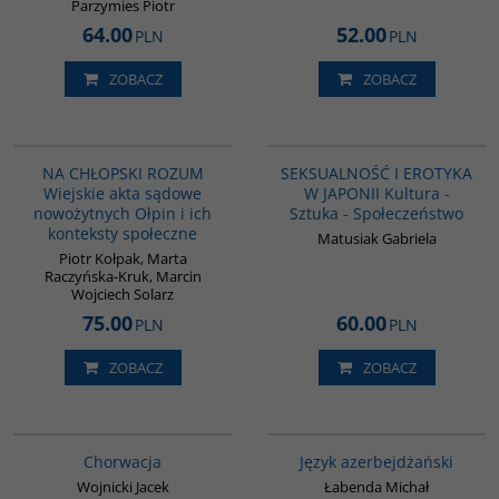
Parzymies Piotr
64.00
52.00
PLN
PLN
ZOBACZ
ZOBACZ
G1210
G1217
BESTSELLER
BESTSELLER
ch
NA CHŁOPSKI ROZUM
SEKSUALNOŚĆ I EROTYKA
Wiejskie akta sądowe
W JAPONII Kultura -
nowożytnych Ołpin i ich
Sztuka - Społeczeństwo
konteksty społeczne
Matusiak Gabriela
Piotr Kołpak, Marta
Raczyńska-Kruk, Marcin
Wojciech Solarz
75.00
60.00
PLN
PLN
ZOBACZ
ZOBACZ
G1216
G1215
BESTSELLER
Pierwsza w Polsce książka do nauki
Chorwacja
Język azerbejdżański
języka azerbejdżańskiego!
Wojnicki Jacek
Łabenda Michał
Wydawnictwo
:
Dialog