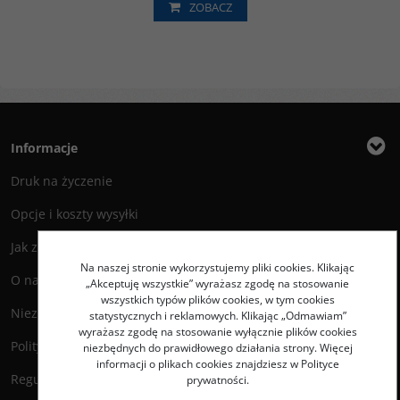
ZOBACZ
Informacje
Druk na życzenie
Opcje i koszty wysyłki
Jak zamawiać?
Na naszej stronie wykorzystujemy pliki cookies. Klikając
O nas
„Akceptuję wszystkie” wyrażasz zgodę na stosowanie
wszystkich typów plików cookies, w tym cookies
Niezbędnik Autora
statystycznych i reklamowych. Klikając „Odmawiam”
wyrażasz zgodę na stosowanie wyłącznie plików cookies
Polityka prywatności
niezbędnych do prawidłowego działania strony. Więcej
informacji o plikach cookies znajdziesz w Polityce
Regulamin księgarni
prywatności.