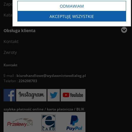
Zapowiedzi
ODMAWIAM
Katalog
AKCEPTUJĘ WSZYSTKIE
Obsługa klienta
Kontakt
Zwroty
Kontakt
E-mail :
biurohandlowe@wydawnictwodialog.pl
Telefon :
226208703
szybka płatność online / karta płatnicza / BLIK