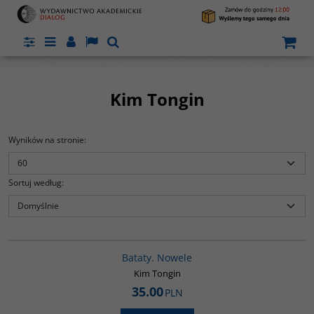
Panel
Menu
Panel
Lang
Szukaj
Kim Tongin
Wyników na stronie
:
Sortuj według
:
G1162
BESTSELLER
Bataty. Nowele
Kim Tongin
35.00
PLN