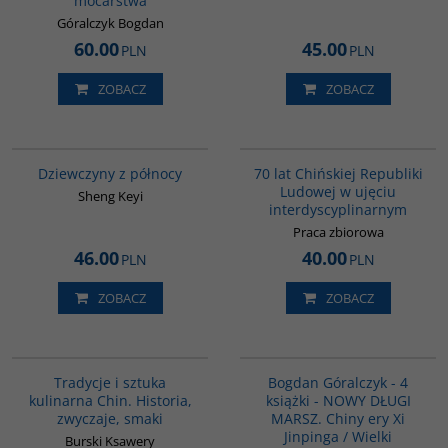
mocarstwa
chińskiej tradycji, profesor Lou
Liczba stron
:
372
y
Yulie stara się pokazać, że być
Rozmiar
:
165 x 235 mm
Góralczyk Bogdan
może część odpowiedzi, których
ISBN
:
978-83-8238-100-9
60.00
45.00
y
szukamy, już gdzieś padła.
PLN
PLN
Stan
:
Nowy
Wydawnictwo
:
Dialog
Autor
:
Lou Yulie
ZOBACZ
ZOBACZ
Tytuł oryginału
:
中国文化的根本精
神
Tłumaczenie
:
Rafał Darasz
G1171
G1126
Wydanie
:
Warszawa
BESTSELLER
Monografia 70 lat Chińskiej
Rok wydania
:
2022
Dziewczyny z północy
70 lat Chińskiej Republiki
Republiki Ludowej
Typ okładki
:
oprawa miękka
Ludowej w ujęciu
Sheng Keyi
Liczba stron
:
266
Wydawnictwo
:
Dialog
interdyscyplinarnym
Rozmiar
:
150 x 235 mm
Autor
:
Praca zbiorowa
ISBN
:
978-83-8238-032-3
Redakcja naukowa
:
Hanna Kupś,
Praca zbiorowa
Stan
:
Nowy
Maciej Szatkowski, Michał Dahl
46.00
40.00
PLN
PLN
Wydanie
:
Warszawa
Rok wydania
:
2021
Typ okładki
:
oprawa miękka
ZOBACZ
ZOBACZ
Liczba stron
:
310
Rozmiar
:
165 x 235 mm
ISBN
:
978-83-8002-899-9
G1124
G1158
Stan
:
Nowy
Bogdan Góralczyk - 4 książki -
Tradycje i sztuka
Bogdan Góralczyk - 4
NOWY DŁUGI MARSZ. Chiny ery Xi
kulinarna Chin. Historia,
książki - NOWY DŁUGI
a.
Jinpinga / Wielki renesans. Chińska
zwyczaje, smaki
MARSZ. Chiny ery Xi
transformacja i jej konsekwencje /
Birma. Złota ziemia roni łzy /
Jinpinga / Wielki
Burski Ksawery