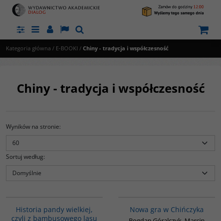
Panel
Menu
Panel
Lang
Szukaj
Kategoria główna
/
E-BOOKI
/
Chiny - tradycja i współczesność
Chiny - tradycja i współczesność
Wyników na stronie
:
Sortuj według
:
G1219
G1205
NOWOŚĆ
BESTSELLER
BESTSELLER
Oddajemy w Państwa ręce książkę,
Historia pandy wielkiej,
Nowa gra w Chińczyka
która stanowi pewną przeciwwagę
czyli z bambusowego lasu
dla dyskursu o Chinach w
Bogdan Góralczyk, Marcin