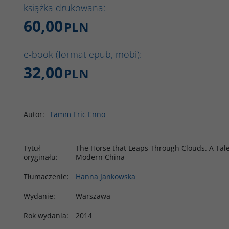
książka drukowana:
60,00
PLN
e-book (format epub, mobi):
32,00
PLN
Autor
:
Tamm Eric Enno
Tytuł
The Horse that Leaps Through Clouds. A Tale 
oryginału
:
Modern China
Tłumaczenie
:
Hanna Jankowska
Wydanie
:
Warszawa
Rok wydania
:
2014