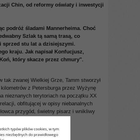
cji Chin, od reformy oświaty i inwestycji
jąc podróż śladami Mannerheima. Choć
Jedwabny Szlak tą samą trasą, co
przed stu lat a dzisiejszymi.
ego kraju. Jak napisał Konfucjusz,
"Koń, który skacze przez chmury".
w tak zwanej Wielkiej Grze, Tamm stworzył
cy kilometrów z Petersburga przez Wyżynę
 na nieznanych terytoriach na początku XX
acji, obfitującej w opisy niebanalnych
łowca przygód, świetny pisarz i wnikliwy
stkich typów plików cookies, w tym
kies niezbędnych do prawidłowego