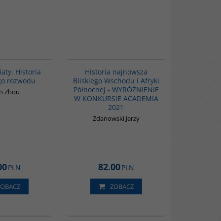
G1197
G1039
BESTSELLER
aty. Historia
Historia najnowsza
go rozwodu
Bliskiego Wschodu i Afryki
Północnej - WYRÓŻNIENIE
n Zhou
W KONKURSIE ACADEMIA
2021
Zdanowski Jerzy
00
82.00
PLN
PLN
ZOBACZ
ZOBACZ
00244G
G338