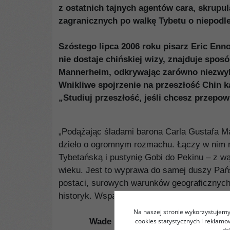
z ostatnich tajnych agentów cara, skrupu
zagranicznych po walkę Tybetu o niepodle
Szóstego lipca 2006 roku pisarz Eric E
nie dostaje chińskiej wizy, znajduje spo
Mannerheim, odkrywając zarówno niezwykł
Wnikliwe spojrzenie na przeszłość Chin k
„Studiuj przeszłość, jeśli chcesz przepo
„Podążając śladami barona Carla Gustafa Ma
dzieło o ogromnym rozmachu. Łączy w nim re
Tybetańską i pustynię Gobi do Pekinu – z wą
wieku. Jest to wyprawa do samej duszy Pańs
postaci, surowych warunków geograficznych i
historyk. Wspaniała książka”.
Na naszej stronie wykorzystujemy 
cookies statystycznych i reklam
Wade Davis