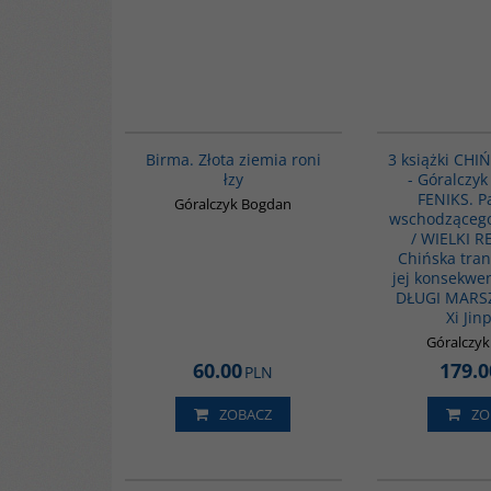
G1119
Birma. Złota ziemia roni
3 książki CHI
łzy
- Góralczyk
FENIKS. P
Góralczyk Bogdan
wschodząceg
/ WIELKI 
Chińska tran
jej konsekwe
DŁUGI MARSZ
Xi Jin
Góralczy
60.00
179.0
PLN
ZOBACZ
ZO
G181
BESTSELLER