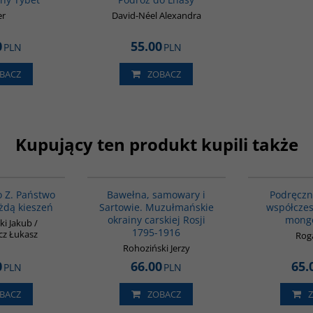
er
David-Néel Alexandra
0
55.00
PLN
PLN
BACZ
ZOBACZ
Kupujący ten produkt kupili także
G023
00070G
o Z. Państwo
Bawełna, samowary i
Podręczn
żdą kieszeń
Sartowie. Muzułmańskie
współczes
okrainy carskiej Rosji
mongo
ki Jakub /
1795-1916
cz Łukasz
Roga
Rohoziński Jerzy
0
66.00
65.
PLN
PLN
BACZ
ZOBACZ