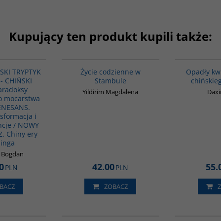
Kupujący ten produkt kupili także:
G1178
00074G
ŃSKI TRYPTYK
Życie codzienne w
Opadły kwi
 - CHIŃSKI
Stambule
chińskie
aradoksy
Yildirim Magdalena
Daxi
o mocarstwa
RENESANS.
sformacja i
ncje / NOWY
. Chiny ery
pinga
k Bogdan
0
42.00
55.
PLN
PLN
BACZ
ZOBACZ
00101G
G198