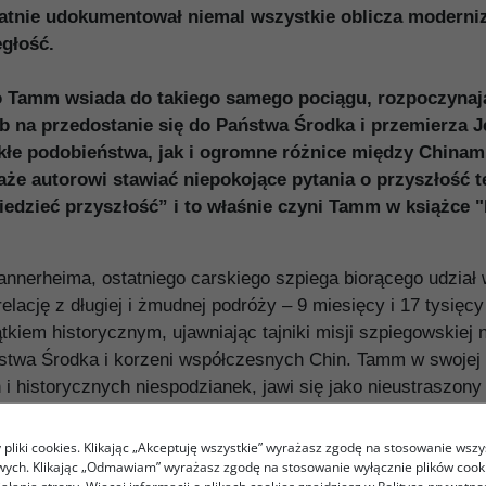
latnie udokumentował niemal wszystkie oblicza moderniza
głość.
nno Tamm wsiada do takiego samego pociągu, rozpoczyna
sób na przedostanie się do Państwa Środka i przemierza 
e podobieństwa, jak i ogromne różnice między Chinami s
aże autorowi stawiać niepokojące pytania o przyszłość t
wiedzieć przyszłość” i to właśnie czyni Tamm w książce 
nnerheima, ostatniego carskiego szpiega biorącego udział 
lację z długiej i żmudnej podróży – 9 miesięcy i 17 tysię
tkiem historycznym, ujawniając tajniki misji szpiegowskiej
twa Środka i korzeni współczesnych Chin. Tamm w swojej rel
 historycznych niespodzianek, jawi się jako nieustraszony 
pliki cookies. Klikając „Akceptuję wszystkie” wyrażasz zgodę na stosowanie wszy
owych. Klikając „Odmawiam” wyrażasz zgodę na stosowanie wyłącznie plików coo