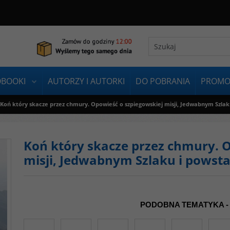
OBOOKI
AUTORZY I AUTORKI
DO POBRANIA
PROMO
Koń który skacze przez chmury. Opowieść o szpiegowskiej misji, Jedwabnym Szlak
Koń który skacze przez chmury. 
misji, Jedwabnym Szlaku i powst
PODOBNA TEMATYKA -