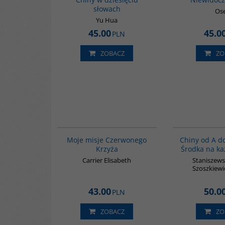
słowach
Os
Yu Hua
45.00
45.0
PLN
ZOBACZ
ZO
G589
Moje misje Czerwonego
Chiny od A d
Krzyża
Środka na ka
Carrier Elisabeth
Staniszews
Szoszkiewi
43.00
50.0
PLN
ZOBACZ
ZO