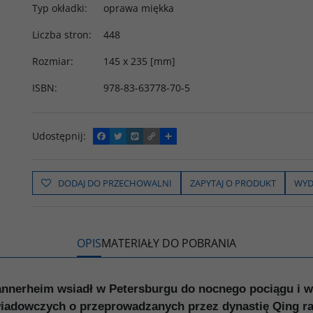
Typ okładki
:
oprawa miękka
Liczba stron
:
448
Rozmiar
:
145 x 235 [mm]
ISBN
:
978-83-63778-70-5
Udostępnij
:
F
T
W
C
P
a
w
y
o
o
c
i
k
p
d
e
t
o
y
z
b
t
p
L
i
DODAJ DO PRZECHOWALNI
ZAPYTAJ O PRODUKT
WYD
o
e
i
e
o
r
n
l
k
k
s
i
ę
OPIS
MATERIAŁY DO POBRANIA
annerheim wsiadł w Petersburgu do nocnego pociągu i w
ywiadowczych o przeprowadzanych przez dynastię Qing r