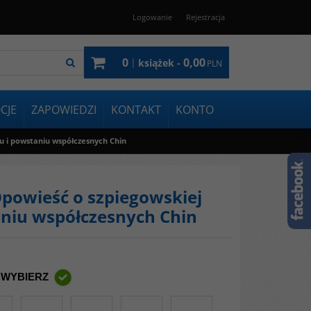
Logowanie
Rejestracja
0
0,00
|
książek -
PLN
CJE
ZAPOWIEDZI
KONTAKT
KONTO
u i powstaniu współczesnych Chin
Opowieść o szpiegowskiej
aniu współczesnych Chin
 WYBIERZ