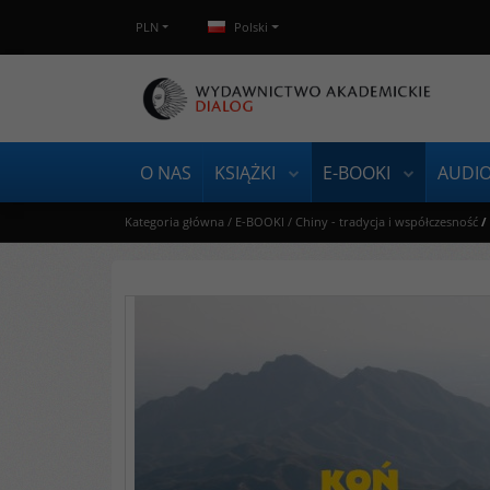
PLN
Polski
O NAS
KSIĄŻKI
E-BOOKI
AUDI
Kategoria główna
/
E-BOOKI
/
Chiny - tradycja i współczesność
/