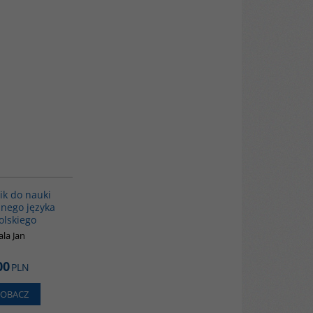
G226
ik do nauki
nego języka
lskiego
la Jan
00
PLN
ZOBACZ