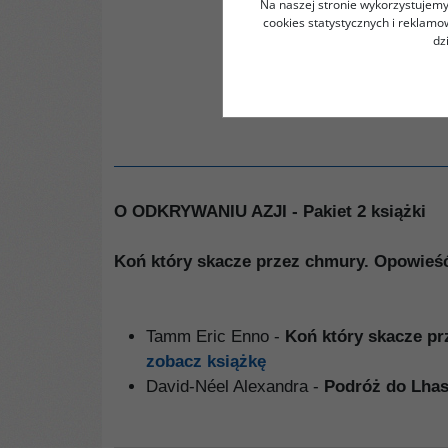
Na naszej stronie wykorzystujemy 
cookies statystycznych i reklam
dz
O ODKRYWANIU AZJI - Pakiet 2 książki
Koń który skacze przez chmury. Opowieść
Tamm Eric Enno -
Koń który skacze pr
zobacz książkę
David-Néel Alexandra -
Podróż do Lha