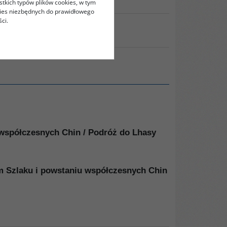
stkich typów plików cookies, w tym
kies niezbędnych do prawidłowego
ci.
RUKUJ
 współczesnych Chin / Podróż do Lhasy
m Szlaku i powstaniu współczesnych Chin