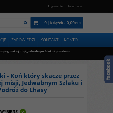
Logowanie
Rejestracja
0
0,00
|
książek -
PLN
CJE
ZAPOWIEDZI
KONTAKT
KONTO
 szpiegowskiej misji, Jedwabnym Szlaku i powstaniu
i - Koń który skacze przez
 misji, Jedwabnym Szlaku i
Podróż do Lhasy
 WYBIERZ