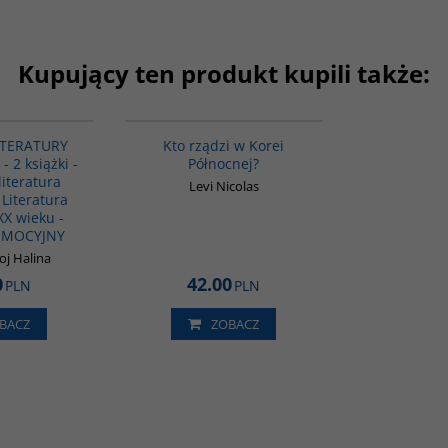
Kupujący ten produkt kupili także:
PAG1094
G161
ITERATURY
Kto rządzi w Korei
 2 książki -
Północnej?
literatura
Levi Nicolas
 Literatura
XX wieku -
OMOCYJNY
oj Halina
0
42.00
PLN
PLN
BACZ
ZOBACZ