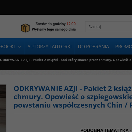
OBOOKI
AUTORZY I AUTORKI
DO POBRANIA
PROMO
ODKRYWANIE AZJI - Pakiet 2 książki - Koń który skacze przez chmury. Opowieść o
ODKRYWANIE AZJI - Pakiet 2 książk
chmury. Opowieść o szpiegowskiej
powstaniu współczesnych Chin / 
PODOBNA TEMATYKA -