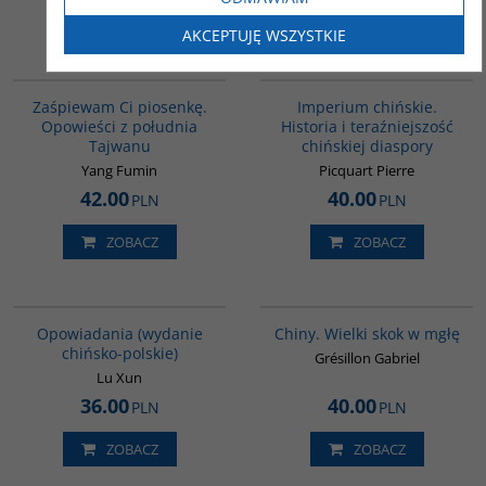
ZOBACZ
ZOBACZ
AKCEPTUJĘ WSZYSTKIE
G1132
G105
BESTSELLER
Zaśpiewam Ci piosenkę.
Imperium chińskie.
Opowieści z południa
Historia i teraźniejszość
Tajwanu
chińskiej diaspory
Yang Fumin
Picquart Pierre
42.00
40.00
PLN
PLN
ZOBACZ
ZOBACZ
00171G
00252G
Opowiadania (wydanie
Chiny. Wielki skok w mgłę
chińsko-polskie)
Grésillon Gabriel
Lu Xun
36.00
40.00
PLN
PLN
ZOBACZ
ZOBACZ