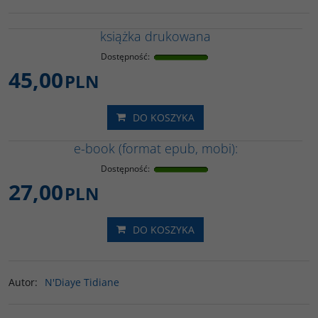
książka drukowana
Dostępność
:
45,00
PLN
DO KOSZYKA
e-book (format epub, mobi):
Dostępność
:
27,00
PLN
DO KOSZYKA
Autor
:
N'Diaye Tidiane