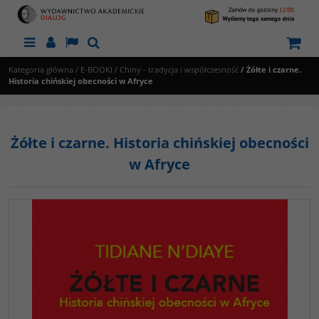
Menu
Panel
Lang
Szukaj
Kategoria główna
/
E-BOOKI
/
Chiny - tradycja i współczesność
/
Żółte i czarne.
Historia chińskiej obecności w Afryce
Żółte i czarne. Historia chińskiej obecności
w Afryce