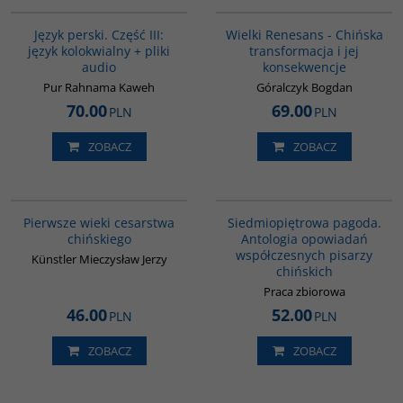
G131
00307G
BESTSELLER
Język perski. Część III:
Wielki Renesans - Chińska
język kolokwialny + pliki
transformacja i jej
audio
konsekwencje
Pur Rahnama Kaweh
Góralczyk Bogdan
70.00
69.00
PLN
PLN
ZOBACZ
ZOBACZ
00075G
G1017
Pierwsze wieki cesarstwa
Siedmiopiętrowa pagoda.
chińskiego
Antologia opowiadań
współczesnych pisarzy
Künstler Mieczysław Jerzy
chińskich
Praca zbiorowa
46.00
52.00
PLN
PLN
ZOBACZ
ZOBACZ
G349
G1039