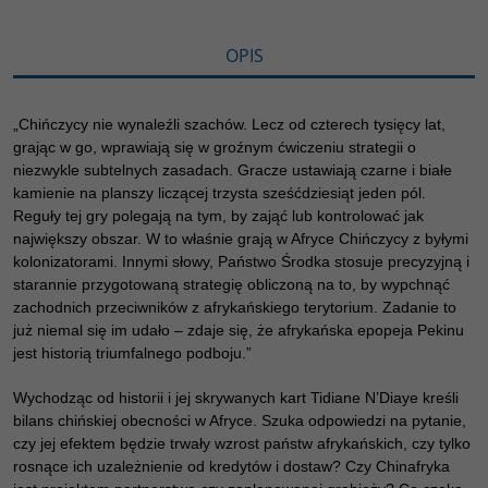
ę
OPIS
„Chińczycy nie wynaleźli szachów. Lecz od czterech tysięcy lat,
grając w go, wprawiają się w groźnym ćwiczeniu strategii o
niezwykle subtelnych zasadach. Gracze ustawiają czarne i białe
kamienie na planszy liczącej trzysta sześćdziesiąt jeden pól.
Reguły tej gry polegają na tym, by zająć lub kontrolować jak
największy obszar. W to właśnie grają w Afryce Chińczycy z byłymi
kolonizatorami. Innymi słowy, Państwo Środka stosuje precyzyjną i
starannie przygotowaną strategię obliczoną na to, by wypchnąć
zachodnich przeciwników z afrykańskiego terytorium. Zadanie to
już niemal się im udało – zdaje się, że afrykańska epopeja Pekinu
jest historią triumfalnego podboju.”
Wychodząc od historii i jej skrywanych kart Tidiane N’Diaye kreśli
bilans chińskiej obecności w Afryce. Szuka odpowiedzi na pytanie,
czy jej efektem będzie trwały wzrost państw afrykańskich, czy tylko
rosnące ich uzależnienie od kredytów i dostaw? Czy Chinafryka