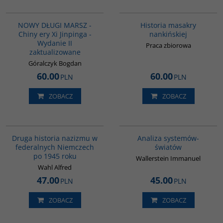
G1191
G1147
BESTSELLER
NOWY DŁUGI MARSZ -
Historia masakry
Chiny ery Xi Jinpinga -
nankińskiej
Wydanie II
Praca zbiorowa
zaktualizowane
Góralczyk Bogdan
60.00
60.00
PLN
PLN
ZOBACZ
ZOBACZ
G043
00049G
BESTSELLER
Druga historia nazizmu w
Analiza systemów-
federalnych Niemczech
światów
po 1945 roku
Wallerstein Immanuel
Wahl Alfred
47.00
45.00
PLN
PLN
ZOBACZ
ZOBACZ