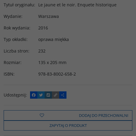
Tytuł oryginału
:
Le jaune et le noir. Enquete historique
Wydanie
:
Warszawa
Rok wydania
:
2016
Typ okładki
:
oprawa miękka
Liczba stron
:
232
Rozmiar
:
135 x 205 mm
ISBN
:
978-83-8002-658-2
Udostępnij
:
F
T
W
C
P
a
w
y
o
o
c
i
k
p
d
e
t
o
y
z
b
t
p
L
i
DODAJ DO PRZECHOWALNI
o
e
i
e
o
r
n
l
ZAPYTAJ O PRODUKT
k
k
s
i