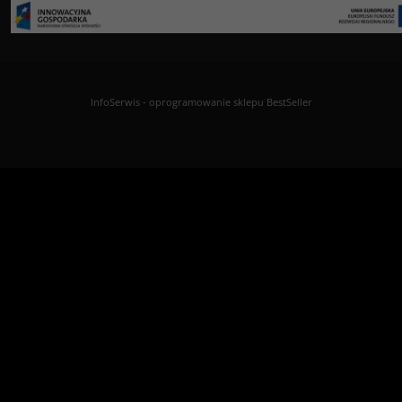
InfoSerwis
-
oprogramowanie sklepu BestSeller