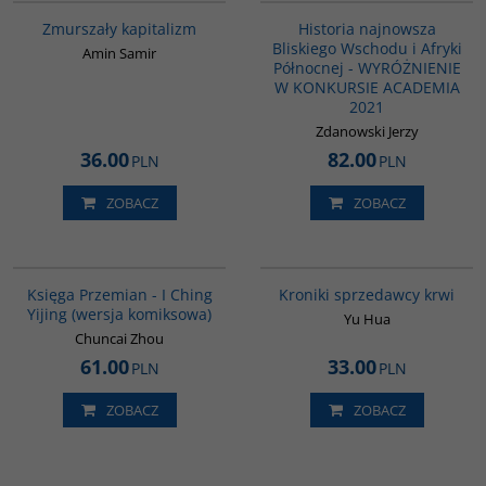
BESTSELLER
Zmurszały kapitalizm
Historia najnowsza
Bliskiego Wschodu i Afryki
Amin Samir
Północnej - WYRÓŻNIENIE
W KONKURSIE ACADEMIA
2021
Zdanowski Jerzy
36.00
82.00
PLN
PLN
ZOBACZ
ZOBACZ
G160
G776
BESTSELLER
Księga Przemian - I Ching
Kroniki sprzedawcy krwi
Yijing (wersja komiksowa)
Yu Hua
Chuncai Zhou
61.00
33.00
PLN
PLN
ZOBACZ
ZOBACZ