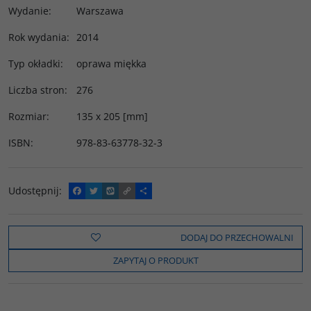
Wydanie
:
Warszawa
Rok wydania
:
2014
Typ okładki
:
oprawa miękka
Liczba stron
:
276
Rozmiar
:
135 x 205 [mm]
ISBN
:
978-83-63778-32-3
Udostępnij
:
F
T
W
C
P
a
w
y
o
o
c
i
k
p
d
e
t
o
y
z
b
t
p
L
i
DODAJ DO PRZECHOWALNI
o
e
i
e
o
r
n
l
ZAPYTAJ O PRODUKT
k
k
s
i
ę