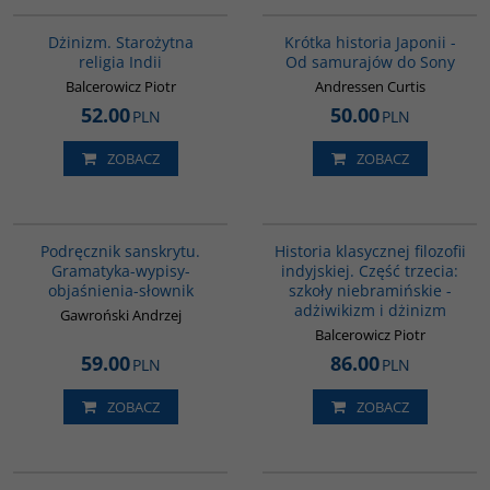
00179G
G158
Dżinizm. Starożytna
Krótka historia Japonii -
religia Indii
Od samurajów do Sony
Balcerowicz Piotr
Andressen Curtis
52.00
50.00
PLN
PLN
ZOBACZ
ZOBACZ
00279G
G619
Podręcznik sanskrytu.
Historia klasycznej filozofii
Gramatyka-wypisy-
indyjskiej. Część trzecia:
objaśnienia-słownik
szkoły niebramińskie -
adżiwikizm i dżinizm
Gawroński Andrzej
Balcerowicz Piotr
59.00
86.00
PLN
PLN
ZOBACZ
ZOBACZ
PAG1091
G091