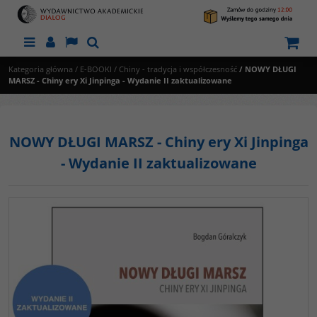
Menu
Panel
Lang
Szukaj
Kategoria główna
/
E-BOOKI
/
Chiny - tradycja i współczesność
/
NOWY DŁUGI
MARSZ - Chiny ery Xi Jinpinga - Wydanie II zaktualizowane
NOWY DŁUGI MARSZ - Chiny ery Xi Jinpinga
- Wydanie II zaktualizowane