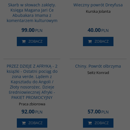
BESTSELLER
Skarb w słowach zaklęty.
Wieczny powrót Dreyfusa
Księga Magana Jari Ce
Kurska Jolanta
Abubakara Imama z
komentarzem kulturowym
99.00
40.00
PLN
PLN
ZOBACZ
ZOBACZ
PAG1143
G027
PRZEZ DZIEJE Z AFRYKĄ - 2
Chiny. Powrót olbrzyma
książki - Ostatni pociąg do
Seitz Konrad
zona verde. Lądem z
Kapsztadu do Angoli /
Złoty nosorożec. Dzieje
średniowiecznej Afryki -
PAKIET PROMOCYJNY
Praca zbiorowa
92.00
57.00
PLN
PLN
ZOBACZ
ZOBACZ