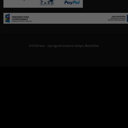
InfoSerwis
-
oprogramowanie sklepu BestSeller