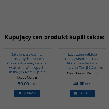
Kupujący ten produkt kupili także:
G822
G820
Sztuka perswazji w
Lustrzane odbicie
starożytnych Chinach.
rzeczywistości. Proza
Opowiastka alegoryczna
literacka a historia
w okresie Walczących
polityczna Turcji XX wieku
Państw (453-221 r. p.n.e.)
Chmielowska Danuta
Jacoby Marcin
50.00
44.00
PLN
PLN
ZOBACZ
ZOBACZ
G1002
G640