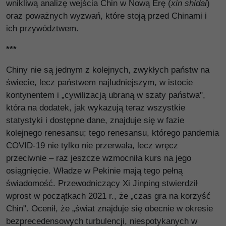
wnikliwą analizę wejścia Chin w Nową Erę (
xin shidai
)
oraz poważnych wyzwań, które stoją przed Chinami i
ich przywództwem.
***
Chiny nie są jednym z kolejnych, zwykłych państw na
świecie, lecz państwem najludniejszym, w istocie
kontynentem i „cywilizacją ubraną w szaty państwa",
która na dodatek, jak wykazują teraz wszystkie
statystyki i dostępne dane, znajduje się w fazie
kolejnego renesansu; tego renesansu, którego pandemia
COVID-19 nie tylko nie przerwała, lecz wręcz
przeciwnie – raz jeszcze wzmocniła kurs na jego
osiągnięcie. Władze w Pekinie mają tego pełną
świadomość. Przewodniczący Xi Jinping stwierdził
wprost w początkach 2021 r., że „czas gra na korzyść
Chin". Ocenił, że „świat znajduje się obecnie w okresie
bezprecedensowych turbulencji, niespotykanych w