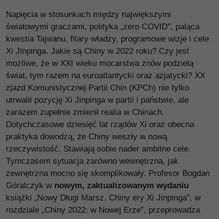
Napięcia w stosunkach między największymi
światowymi graczami, polityka „zero COVID”, paląca
kwestia Tajwanu, filary władzy, programowe wizje i cele
Xi Jinpinga. Jakie są Chiny w 2022 roku? Czy jest
możliwe, że w XXI wieku mocarstwa znów podzielą
świat, tym razem na euroatlantycki oraz azjatycki? XX
zjazd Komunistycznej Partii Chin (KPCh) nie tylko
utrwalił pozycję Xi Jinpinga w partii i państwie, ale
zarazem zupełnie zmienił realia w Chinach.
Dotychczasowe dziesięć lat rządów Xi oraz obecna
praktyka dowodzą, że Chiny weszły w nową
rzeczywistość. Stawiają sobie nader ambitne cele.
Tymczasem sytuacja zarówno wewnętrzna, jak
zewnętrzna mocno się skomplikowały. Profesor Bogdan
Góralczyk w
nowym, zaktualizowanym wydaniu
książki „Nowy Długi Marsz. Chiny ery Xi Jinpinga”, w
rozdziale „Chiny 2022: w Nowej Erze”, przeprowadza