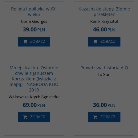
Religia i polityka w XXI
Kazachskie stepy. Ziemie
wieku
przeklęte?
Corm Georges
Renik Krzysztof
39.00
46.00
PLN
PLN
ZOBACZ
ZOBACZ
G1016
G648
Mniej strachu. Ostatnie
Prawdziwa historia A Q
chwile z Januszem
Lu Xun
Korczakiem (książka z
mapą) - NAGRODA KLIO
2019
Witkowska-Krych Agnieszka
69.00
36.00
PLN
PLN
ZOBACZ
ZOBACZ
G1160
G1183