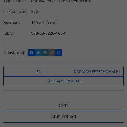
Typ okładki
:
oprawa miękka ze skrzydełkami
Liczba stron
:
372
Rozmiar
:
165 x 235 mm
ISBN
:
978-83-8238-100-9
Udostępnij
:
F
T
W
C
P
a
w
y
o
o
c
i
k
p
d
e
t
o
y
z
b
t
p
L
i
DODAJ DO PRZECHOWALNI
o
e
i
e
o
r
n
l
ZAPYTAJ O PRODUKT
k
k
s
i
ę
OPIS
SPIS TREŚCI