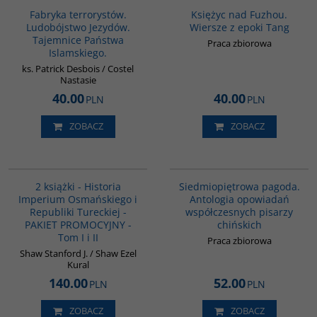
BESTSELLER
Fabryka terrorystów.
Księżyc nad Fuzhou.
Ludobójstwo Jezydów.
Wiersze z epoki Tang
Tajemnice Państwa
Praca zbiorowa
Islamskiego.
ks. Patrick Desbois / Costel
Nastasie
40.00
40.00
PLN
PLN
ZOBACZ
ZOBACZ
PAG1006
G1017
BESTSELLER
2 książki - Historia
Siedmiopiętrowa pagoda.
Imperium Osmańskiego i
Antologia opowiadań
Republiki Tureckiej -
współczesnych pisarzy
PAKIET PROMOCYJNY -
chińskich
Tom I i II
Praca zbiorowa
Shaw Stanford J. / Shaw Ezel
Kural
140.00
52.00
PLN
PLN
ZOBACZ
ZOBACZ