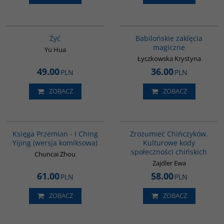
G827
00125G
Żyć
Babilońskie zaklęcia
magiczne
Yu Hua
Łyczkowska Krystyna
49.00
36.00
PLN
PLN
ZOBACZ
ZOBACZ
G160
G351
BESTSELLER
Księga Przemian - I Ching
Zrozumieć Chińczyków.
Yijing (wersja komiksowa)
Kulturowe kody
społeczności chińskich
Chuncai Zhou
Zajdler Ewa
61.00
58.00
PLN
PLN
ZOBACZ
ZOBACZ
00104G
G1163