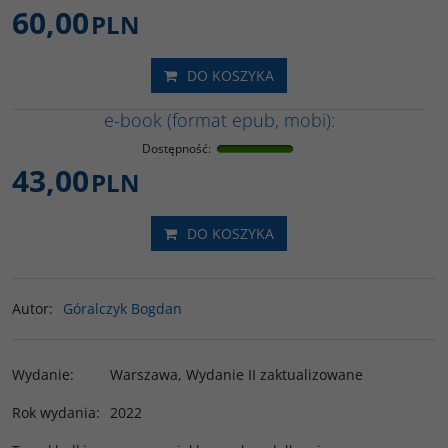
60,00
PLN
DO KOSZYKA
e-book (format epub, mobi):
Dostępność
:
43,00
PLN
DO KOSZYKA
Autor
:
Góralczyk Bogdan
Wydanie
:
Warszawa, Wydanie II zaktualizowane
Rok wydania
:
2022