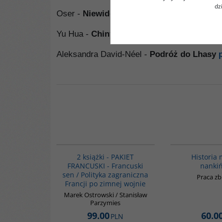
dz
Oser -
NiewidocznyTybet
pokaż książkę
Yu Hua -
Chiny w dziesięciu słowach
poka
Aleksandra David-Néel -
Podróż do Lhasy
PAG1043
2 książki - PAKIET
Historia
FRANCUSKI - Francuski
nankiń
sen / Polityka zagraniczna
Praca z
Francji po zimnej wojnie
Marek Ostrowski / Stanisław
Parzymies
99.00
60.0
PLN