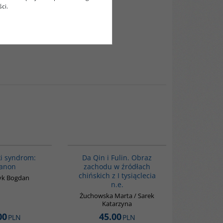
ci.
G1053
G812
BESTSELLER
i syndrom:
Da Qin i Fulin. Obraz
ianon
zachodu w źródłach
chińskich z I tysiąclecia
yk Bogdan
n.e.
Żuchowska Marta / Sarek
Katarzyna
00
45.00
PLN
PLN