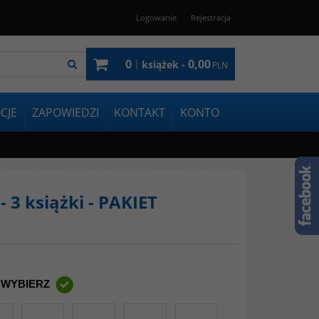
Logowanie
Rejestracja
0
0,00
|
książek -
PLN
CJE
ZAPOWIEDZI
KONTAKT
KONTO
 3 książki - PAKIET
 WYBIERZ