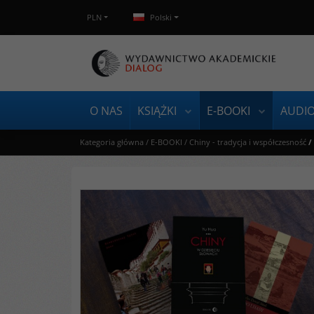
PLN
Polski
O NAS
KSIĄŻKI
E-BOOKI
AUDI
Kategoria główna
/
E-BOOKI
/
Chiny - tradycja i współczesność
/