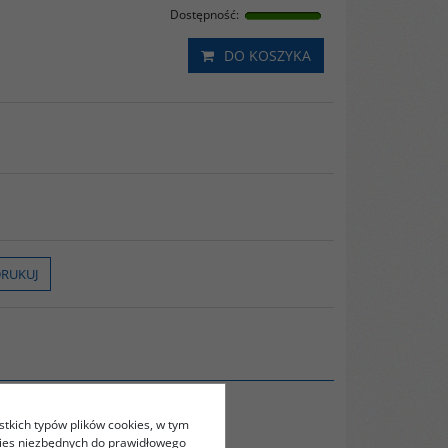
Dostępność
:
DO KOSZYKA
RUKUJ
stkich typów plików cookies, w tym
kies niezbędnych do prawidłowego