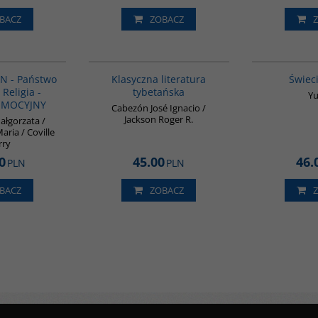
BACZ
ZOBACZ
PAG1015
G145
RAN - Państwo
Klasyczna literatura
Świec
- Religia -
tybetańska
Yu
OMOCYJNY
Cabezón José Ignacio /
Jackson Roger R.
ałgorzata /
ria / Coville
rry
0
45.00
46.
PLN
PLN
BACZ
ZOBACZ