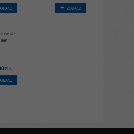
ZOBACZ
ZOBACZ
G655
ie wejdź
 Jian
00
PLN
ZOBACZ