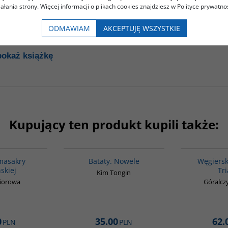
iałania strony. Więcej informacji o plikach cookies znajdziesz w Polityce prywatnoś
ODMAWIAM
AKCEPTUJĘ WSZYSTKIE
ż książkę
pokaż książkę
Kupujący ten produkt kupili także:
G1147
G1162
BESTSELLER
 masakry
Bataty. Nowele
Węgiersk
skiej
Tr
Kim Tongin
biorowa
Góralcz
0
35.00
62.
PLN
PLN