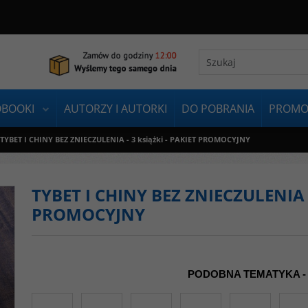
OBOOKI
AUTORZY I AUTORKI
DO POBRANIA
PROMO
TYBET I CHINY BEZ ZNIECZULENIA - 3 książki - PAKIET PROMOCYJNY
TYBET I CHINY BEZ ZNIECZULENIA -
PROMOCYJNY
PODOBNA TEMATYKA -