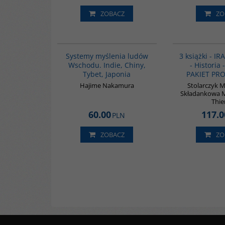
ZOBACZ
ZO
G6014
Systemy myślenia ludów
3 książki - I
Wschodu. Indie, Chiny,
- Historia 
Tybet, Japonia
PAKIET PR
Hajime Nakamura
Stolarczyk M
Składankowa Ma
Thie
60.00
117.0
PLN
ZOBACZ
ZO