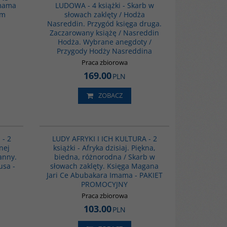
Imama
LUDOWA - 4 książki - Skarb w
ny książę /
ym
słowach zaklęty / Hodża
doty /
Nasreddin. Przygód księga druga.
Zaczarowany książę / Nasreddin
Hodża. Wybrane anegdoty /
Przygody Hodży Nasreddina
38-48-7 / 978-
Praca zbiorowa
-9
169.00
PLN
ZOBACZ
PAG1167
PAG1168
iążki - Afryka
 - 2
LUDY AFRYKI I ICH KULTURA - 2
dna / Skarb w
nej
książki - Afryka dzisiaj. Piękna,
ari Ce
anny.
biedna, różnorodna / Skarb w
OMOCYJNY
usa -
słowach zaklęty. Księga Magana
Jari Ce Abubakara Imama - PAKIET
PROMOCYJNY
Praca zbiorowa
3-61203-90-2
103.00
PLN