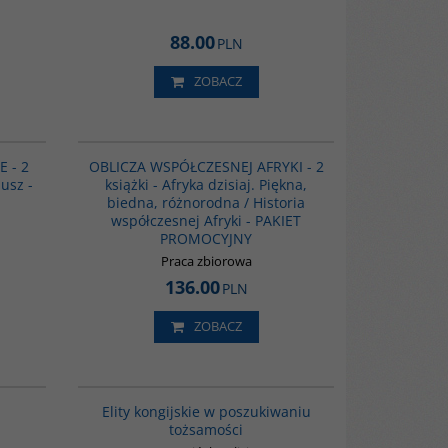
dence
icz
88.00
ne i
PLN
ZOBACZ
G1145
G1120
2 książki -
 - 2
OBLICZA WSPÓŁCZESNEJ AFRYKI - 2
różnorodna /
busz -
książki - Afryka dzisiaj. Piękna,
AKIET
biedna, różnorodna / Historia
współczesnej Afryki - PAKIET
PROMOCYJNY
Praca zbiorowa
3-8002-925-5
136.00
PLN
ZOBACZ
00310G
K00243
Elity kongijskie w poszukiwaniu
tożsamości