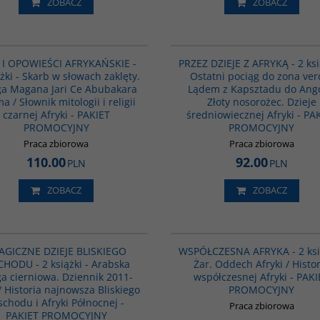
ZOBACZ
ZOBACZ
PAG1169
RZEZ DZIEJE Z AFRYKĄ - 2 książki - Ostatni
RÓŻNE TWARZE AFRYKI - 2 książk
 I OPOWIEŚCI AFRYKAŃSKIE -
PRZEZ DZIEJE Z AFRYKĄ - 2 ksi
ociąg do zona verde. Lądem z Kapsztadu do
Mogadiszu / Afryka dzisiaj. Pięk
ążki - Skarb w słowach zaklęty.
Ostatni pociąg do zona ver
ngoli / Złoty nosorożec. Dzieje
różnorodna - PAKIET PROMOCY
ga Magana Jari Ce Abubakara
Lądem z Kapsztadu do Ango
redniowiecznej Afryki - PAKIET PROMOCYJNY
Wydawnictwo
:
Dialog / Wydawn
 / Słownik mitologii i religii
Złoty nosorożec. Dzieje
ydawnictwo
:
Dialog / Wydawnictwo Czarne
ISBN
:
978-83-8049-678-1 / 978-8
czarnej Afryki - PAKIET
średniowiecznej Afryki - PA
SBN
:
978-83-8049-156-4 / 978-83-8002-776-3
PROMOCYJNY
PROMOCYJNY
Praca zbiorowa
Praca zbiorowa
110.00
92.00
PLN
PLN
ZOBACZ
ZOBACZ
PAG1154
SPÓŁCZESNA AFRYKA - 2 książki - Żar.
Historia współczesnej Afryki to k
AGICZNE DZIEJE BLISKIEGO
WSPÓŁCZESNA AFRYKA - 2 ksią
ddech Afryki / Historia współczesnej Afryki -
obszerna, ale stanowi bardzo lek
HODU - 2 książki - Arabska
Żar. Oddech Afryki / Histo
AKIET PROMOCYJNY
napisana jest bowiem tak niem
a cierniowa. Dziennik 2011-
współczesnej Afryki - PAKI
prostym językiem.
ydawnictwo
:
Dialog / Wydawnictwo Czarne
/ Historia najnowsza Bliskiego
PROMOCYJNY
yp okładki
:
oprawa miękka
Wydawnictwo
:
Dialog
chodu i Afryki Północnej -
SBN
:
978-83-8049-819-8 / 978-83-8002-925-5
Autor
:
Meredith Martin
Praca zbiorowa
PAKIET PROMOCYJNY
Tytuł oryginału
:
The State of Afr