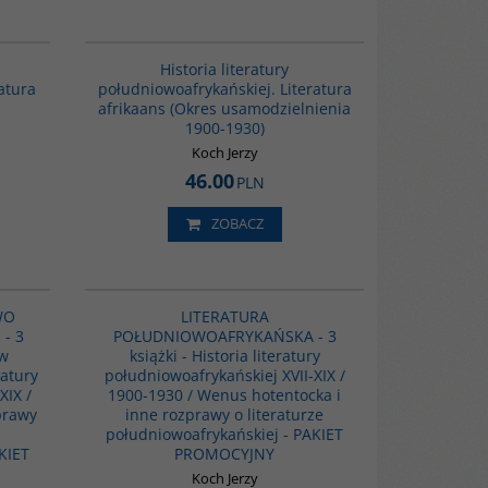
G090
G088
owoczesny
Historia literatury
m uwidacznia
atura
południowoafrykańskiej. Literatura
e efektywny w
afrikaans (Okres usamodzielnienia
sób narracji.
ją syntezę
1900-1930)
rozwijał się
Koch Jerzy
 a
46.00
ię miedzy
PLN
cznymi,
zy konkretnych
ZOBACZ
GPA20
GPPA21
AŃSKA - 3
WO
LITERATURA
rawa miękka
- 3
POŁUDNIOWOAFRYKAŃSKA - 3
/ Historia
 w
książki - Historia literatury
ej. Okres
ratury
enus
południowoafrykańskiej XVII-XIX /
eraturze
XIX /
1900-1930 / Wenus hotentocka i
T
prawy
inne rozprawy o literaturze
południowoafrykańskiej - PAKIET
KIET
PROMOCYJNY
38-78-9 / 978-
Koch Jerzy