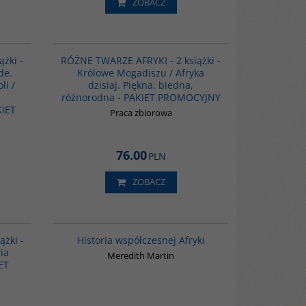
ZOBACZ
PAG1143
PAG1141
i - Królowe
ążki -
RÓŻNE TWARZE AFRYKI - 2 książki -
na, biedna,
de.
Królowe Mogadiszu / Afryka
JNY
li /
dzisiaj. Piękna, biedna,
ictwo Czarne
różnorodna - PAKIET PROMOCYJNY
3-61203-90-2
KIET
Praca zbiorowa
76.00
PLN
ZOBACZ
PAG1144
G1062
BESTSELLER
siążka
żki -
Historia współczesnej Afryki
ką lekturę –
ria
odnym już
Meredith Martin
ET
ica: A History