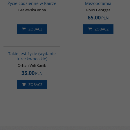
Życie codzienne w Kairze
Mezopotamia
Grajewska Anna
Roux Georges
65.00
PLN
ZOBACZ
ZOBACZ
G825
Takie jest życie (wydanie
turecko-polskie)
Orhan Veli Kanik
35.00
PLN
ZOBACZ