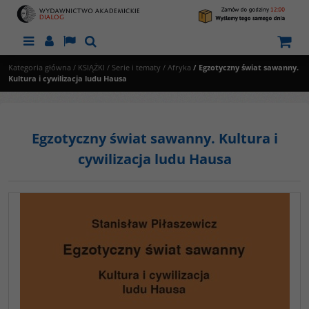
Menu
Panel
Lang
Szukaj
Kategoria główna
/
KSIĄŻKI
/
Serie i tematy
/
Afryka
/
Egzotyczny świat sawanny.
Kultura i cywilizacja ludu Hausa
Egzotyczny świat sawanny. Kultura i
cywilizacja ludu Hausa