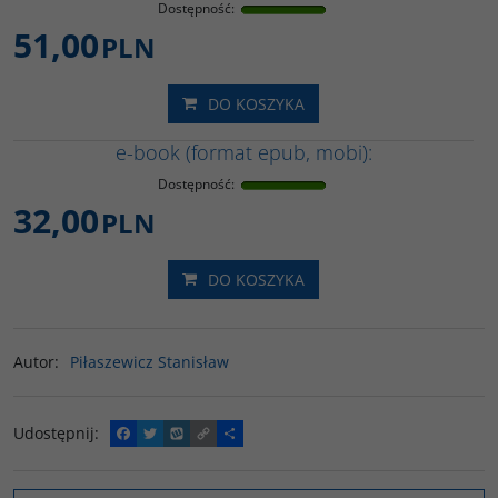
Dostępność
:
51,00
PLN
DO KOSZYKA
e-book (format epub, mobi):
Dostępność
:
32,00
PLN
DO KOSZYKA
Autor
:
Piłaszewicz Stanisław
Udostępnij
:
F
T
W
C
P
a
w
y
o
o
c
i
k
p
d
e
t
o
y
z