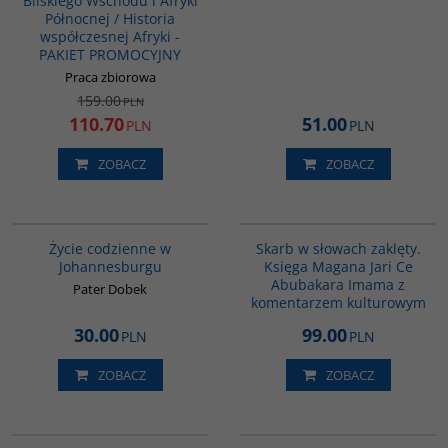
Bliskiego Wschodu i Afryki
Północnej / Historia
współczesnej Afryki -
PAKIET PROMOCYJNY
Praca zbiorowa
159.00
PLN
110.70
51.00
PLN
PLN
ZOBACZ
ZOBACZ
00220G
G1160
Życie codzienne w
Skarb w słowach zaklęty.
Johannesburgu
Księga Magana Jari Ce
Abubakara Imama z
Pater Dobek
komentarzem kulturowym
30.00
99.00
PLN
PLN
ZOBACZ
ZOBACZ
00284G
G181
BESTSELLER