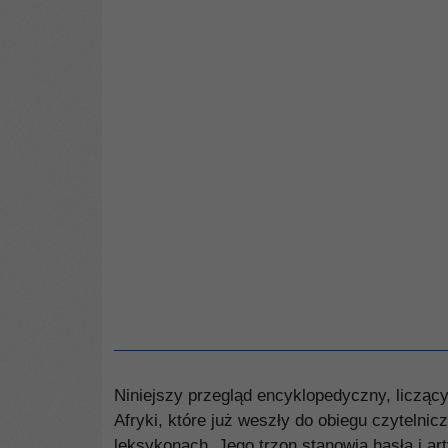
Niniejszy przegląd encyklopedyczny, liczący 
Afryki, które już weszły do obiegu czytelni
leksykonach. Jego trzon stanowią hasła i a