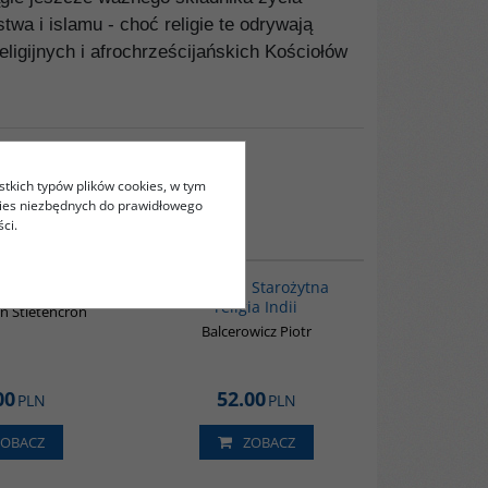
wa i islamu - choć religie te odrywają
igijnych i afrochrześcijańskich Kościołów
stkich typów plików cookies, w tym
kies niezbędnych do prawidłowego
ci.
00177G
00179G
duizm
Dżinizm. Starożytna
religia Indii
n Stietencron
Balcerowicz Piotr
00
52.00
PLN
PLN
ZOBACZ
ZOBACZ