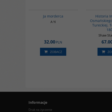
G1066
BESTSELLER
Ja morderca
Historia 
Osmańskiego 
A Yi
Tureckiej. 
18
Shaw Sta
32.00
67.0
PLN
ZOBACZ
ZO
Informacje
Druk na życzenie