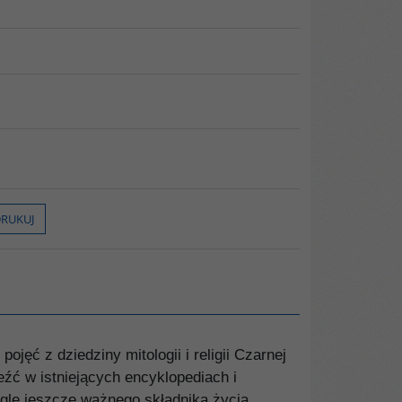
RUKUJ
jęć z dziedziny mitologii i religii Czarnej
eźć w istniejących encyklopediach i
ągle jeszcze ważnego składnika życia