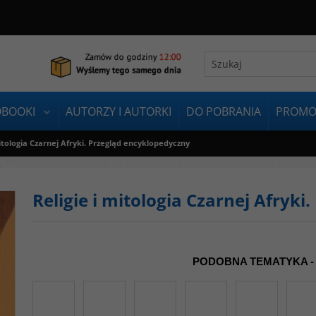
OBOOKI
AUTORZY I AUTORKI
DO POBRANIA
PROMO
mitologia Czarnej Afryki. Przegląd encyklopedyczny
Religie i mitologia Czarnej Afryk
PODOBNA TEMATYKA -