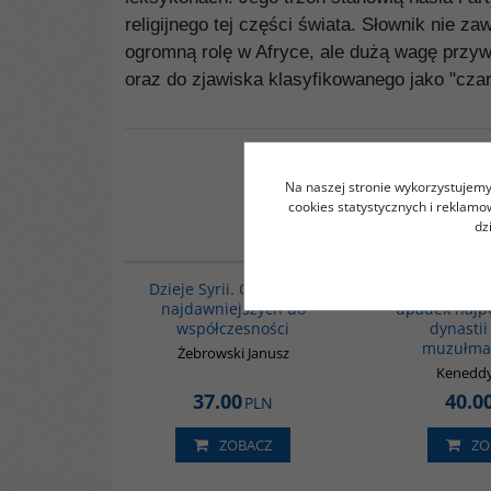
religijnego tej części świata. Słownik nie z
ogromną rolę w Afryce, ale dużą wagę przyw
oraz do zjawiska klasyfikowanego jako "czar
Na naszej stronie wykorzystujemy 
cookies statystycznych i reklam
dz
00101G
Dzieje Syrii. Od czasów
Dwór Kalifów.
najdawniejszych do
upadek najpo
współczesności
dynastii
muzułma
Żebrowski Janusz
Kenedd
37.00
40.0
PLN
ZOBACZ
ZO