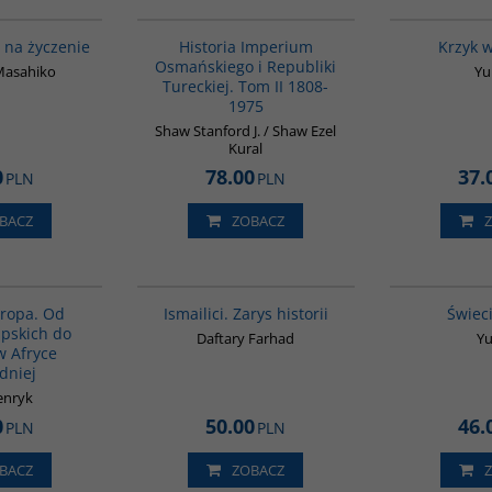
G338
00091G
 na życzenie
Historia Imperium
Krzyk 
Osmańskiego i Republiki
Masahiko
Yu
Tureckiej. Tom II 1808-
1975
Shaw Stanford J. / Shaw Ezel
Kural
0
78.00
37.
PLN
PLN
BACZ
ZOBACZ
00122G
G115
uropa. Od
Ismailici. Zarys historii
Świec
ipskich do
Daftary Farhad
Yu
w Afryce
dniej
enryk
0
50.00
46.
PLN
PLN
BACZ
ZOBACZ