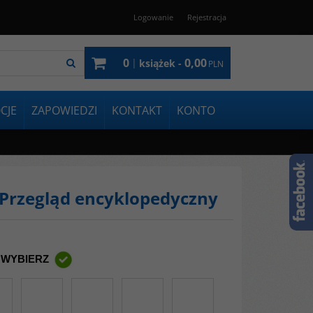
Logowanie
Rejestracja
0
0,00
|
książek -
PLN
CJE
ZAPOWIEDZI
KONTAKT
KONTO
i. Przegląd encyklopedyczny
 WYBIERZ