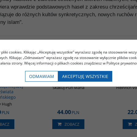
awiera wprawdzie podstawowych haseł z zakresu chrześcijańst
iązuje do różnych kultów synkretycznych, nowych ruchów rel
ny islam".
pliki cookies. Klikając „Akceptuję wszystkie” wyrażasz zgodę na stosowanie wszy
Kupujący ten produkt kupili także:
owych. Klikając „Odmawiam” wyrażasz zgodę na stosowanie wyłącznie plików coo
iałania strony. Więcej informacji o plikach cookies znajdziesz w Polityce prywatnoś
00173G
G354
ODMAWIAM
AKCEPTUJĘ WSZYSTKIE
BESTSELLER
 Powstanie i
Życie Codzienne w Delhi
Hin
tężniejszej
Skakuj-Puri Maria
Heinrich vo
 świata
ńskiego
y Hugh
0
44.00
22.
PLN
PLN
BACZ
ZOBACZ