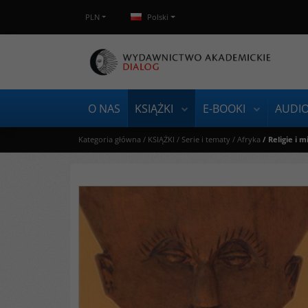
PLN
Polski
O NAS
KSIĄŻKI
E-BOOKI
AUDI
Kategoria główna
/
KSIĄŻKI
/
Serie i tematy
/
Afryka
/
Religie i 