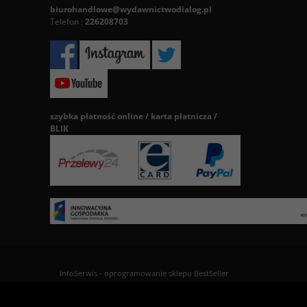
biurohandlowe@wydawnictwodialog.pl
Telefon :
226208703
szybka płatność online / karta płatnicza /
BLIK
InfoSerwis
-
oprogramowanie sklepu BestSeller