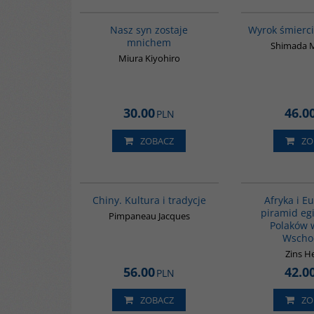
00176G
Nasz syn zostaje
Wyrok śmierci
mnichem
Shimada 
Miura Kiyohiro
30.00
46.0
PLN
ZOBACZ
ZO
00258G
Chiny. Kultura i tradycje
Afryka i E
piramid eg
Pimpaneau Jacques
Polaków 
Wscho
Zins H
56.00
42.0
PLN
ZOBACZ
ZO