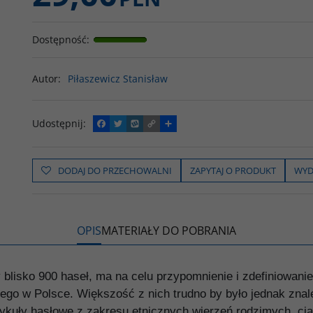
Dostępność
:
Autor
:
Piłaszewicz Stanisław
Udostępnij
:
F
T
W
C
P
a
w
y
o
o
c
i
k
p
d
e
t
o
y
z
b
t
p
L
i
DODAJ DO PRZECHOWALNI
ZAPYTAJ O PRODUKT
WYD
o
e
i
e
o
r
n
l
k
k
s
i
ę
OPIS
MATERIAŁY DO POBRANIA
blisko 900 haseł, ma na celu przypomnienie i zdefiniowanie po
czego w Polsce. Większość z nich trudno by było jednak znal
rtykuły hasłowe z zakresu etnicznych wierzeń rodzimych, ci