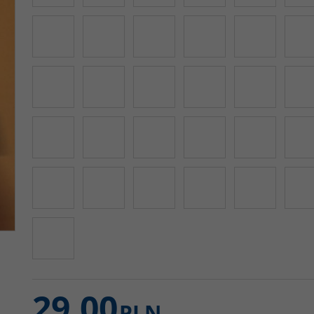
29,00
PLN