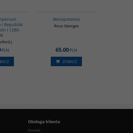
00092G
G181
BESTSELLER
Imperium
Mezopotamia
i Republiki
Roux Georges
Tom I 1280-
08
nford J.
0
65.00
PLN
PLN
BACZ
ZOBACZ
Obsługa klienta
Kontakt