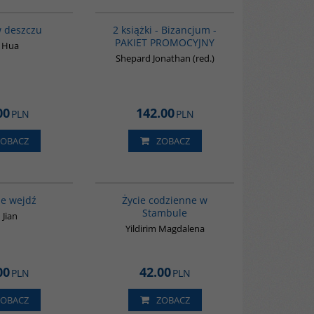
G1061
GPA50
BESTSELLER
w deszczu
2 książki - Bizancjum -
PAKIET PROMOCYJNY
 Hua
Shepard Jonathan (red.)
00
142.00
PLN
PLN
ZOBACZ
ZOBACZ
G655
00074G
ie wejdź
Życie codzienne w
Stambule
 Jian
Yildirim Magdalena
00
42.00
PLN
PLN
ZOBACZ
ZOBACZ