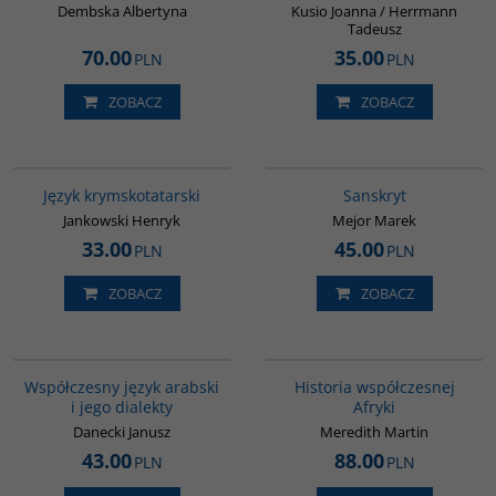
Dembska Albertyna
Kusio Joanna / Herrmann
Tadeusz
70.00
35.00
PLN
PLN
ZOBACZ
ZOBACZ
G126
G261
Język krymskotatarski
Sanskryt
Jankowski Henryk
Mejor Marek
33.00
45.00
PLN
PLN
ZOBACZ
ZOBACZ
G333
G1062
BESTSELLER
Współczesny język arabski
Historia współczesnej
i jego dialekty
Afryki
Danecki Janusz
Meredith Martin
43.00
88.00
PLN
PLN