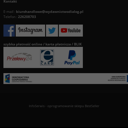
Kontakt
E-mail :
biurohandlowe@wydawnictwodialog.pl
Telefon :
226208703
szybka płatność online / karta płatnicza / BLIK
InfoSerwis
-
oprogramowanie sklepu BestSeller