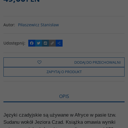
Autor
:
Piłaszewicz Stanisław
Udostępnij
:
F
T
W
C
P
a
w
y
o
o
c
i
k
p
d
e
t
o
y
z
b
t
p
L
i
DODAJ DO PRZECHOWALNI
o
e
i
e
o
r
n
l
ZAPYTAJ O PRODUKT
k
k
s
i
ę
OPIS
Języki czadyjskie są używane w Afryce w pasie tzw.
Sudanu wokół Jeziora Czad. Książka omawia wyniki