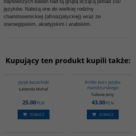
najnowszych badań nad tą grupą liczącą ponad 150
języków. Należą one do wielkiej rodziny
chamitosemickiej (afroazjatyckiej) wraz ze
staroegipskim, akadyjskim i arabskim.
Kupujący ten produkt kupili także:
00271G
G159
Język kazachski
Krótki kurs języka
mandżurskiego
Łabenda Michał
Tulisow Jerzy
25.00
43.00
PLN
PLN
ZOBACZ
ZOBACZ
G072
G121
PROMOCJA