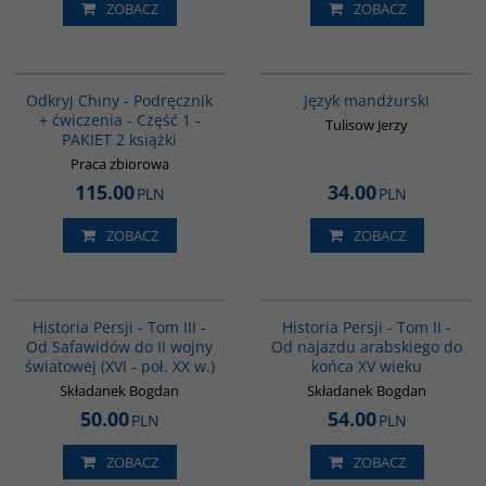
ZOBACZ
ZOBACZ
G1069
G127
Odkryj Chiny - Podręcznik
Język mandżurski
+ ćwiczenia - Część 1 -
Tulisow Jerzy
PAKIET 2 książki
Praca zbiorowa
115.00
34.00
PLN
PLN
ZOBACZ
ZOBACZ
00045G
00044G
BESTSELLER
Historia Persji - Tom III -
Historia Persji - Tom II -
Od Safawidów do II wojny
Od najazdu arabskiego do
światowej (XVI - poł. XX w.)
końca XV wieku
Składanek Bogdan
Składanek Bogdan
50.00
54.00
PLN
PLN
ZOBACZ
ZOBACZ