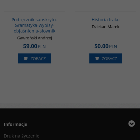
00279G
G085
Podręcznik sanskrytu.
Historia Iraku
Gramatyka-wypisy-
Dziekan Marek
objaśnienia-słownik
Gawroński Andrzej
59.00
50.00
PLN
PLN
ZOBACZ
ZOBACZ
Informacje
Druk na życzenie