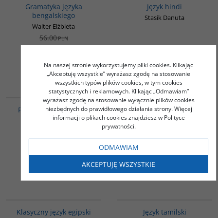
Gramatyka języka
Język hindi
bengalskiego
Stasik Danuta
Walter Elżbieta
56.00
PLN
32.00
49.00
PLN
PLN
Na naszej stronie wykorzystujemy pliki cookies. Klikając
ZOBACZ
ZOBACZ
„Akceptuję wszystkie” wyrażasz zgodę na stosowanie
wszystkich typów plików cookies, w tym cookies
statystycznych i reklamowych. Klikając „Odmawiam”
G246
00600G
wyrażasz zgodę na stosowanie wyłącznie plików cookies
PROMOCJA
niezbędnych do prawidłowego działania strony. Więcej
Praktyczna gramatyka
Klasyczny język tybetański
informacji o plikach cookies znajdziesz w Polityce
języka japońskiego
Bareja-Starzyńska Agata /
prywatności.
Mejor Marek
Tanimori Masahiro
42.00
PLN
ODMAWIAM
57.00
25.00
PLN
PLN
AKCEPTUJĘ WSZYSTKIE
ZOBACZ
ZOBACZ
G147
G133
Klasyczny język egipski
Język tamilski