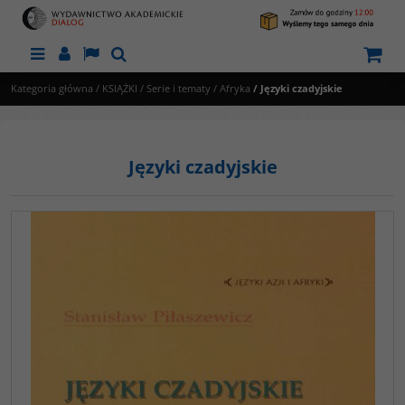
Menu
Panel
Lang
Szukaj
Kategoria główna
/
KSIĄŻKI
/
Serie i tematy
/
Afryka
/
Języki czadyjskie
Języki czadyjskie