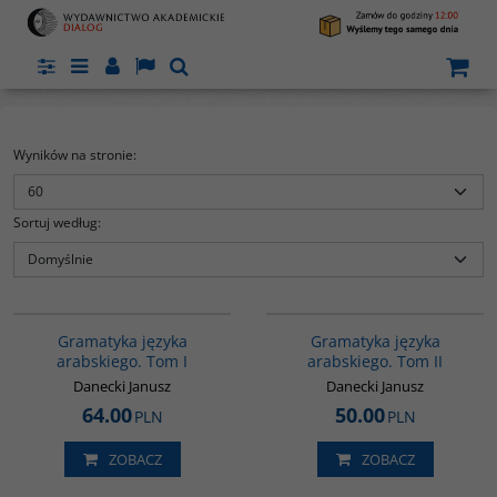
Panel
Menu
Panel
Lang
Szukaj
Wyników na stronie
:
Sortuj według
:
G070
G071
Druga część gramatyki języka
Gramatyka języka
Gramatyka języka
arabskiego poświęcona opisowi
arabskiego. Tom I
arabskiego. Tom II
składni. Ponadto zawiera tablice
o
gramatyczne prezentujące zestaw
Danecki Janusz
Danecki Janusz
ji
czasowników nieregularnych
64.00
50.00
PLN
PLN
z
języka arabskiego.
Wydawnictwo
:
Dialog
ZOBACZ
ZOBACZ
Autor
:
Danecki Janusz
Wydanie
:
Warszawa
Rok wydania
:
2008