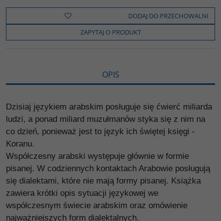
e
t
o
y
z
b
t
p
L
i
DODAJ DO PRZECHOWALNI
o
e
i
e
o
r
n
l
ZAPYTAJ O PRODUKT
k
k
s
i
ę
OPIS
Dzisiaj językiem arabskim posługuje się ćwierć miliarda
ludzi, a ponad miliard muzułmanów styka się z nim na
co dzień, ponieważ jest to język ich świętej księgi -
Koranu.
Współczesny arabski występuje głównie w formie
pisanej. W codziennych kontaktach Arabowie posługują
się dialektami, które nie mają formy pisanej. Książka
zawiera krótki opis sytuacji językowej we
współczesnym świecie arabskim oraz omówienie
najważniejszych form dialektalnych.