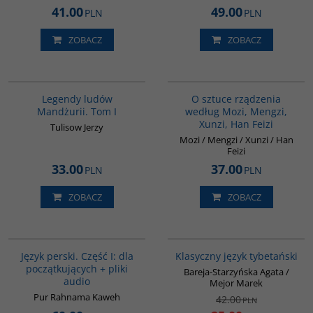
41.00
49.00
PLN
PLN
ZOBACZ
ZOBACZ
G518
G588
Legendy ludów
O sztuce rządzenia
Mandżurii. Tom I
według Mozi, Mengzi,
Xunzi, Han Feizi
Tulisow Jerzy
Mozi / Mengzi / Xunzi / Han
Feizi
33.00
37.00
PLN
PLN
ZOBACZ
ZOBACZ
G364
00600G
BESTSELLER
PROMOCJA
Język perski. Część I: dla
Klasyczny język tybetański
początkujących + pliki
Bareja-Starzyńska Agata /
audio
Mejor Marek
Pur Rahnama Kaweh
42.00
PLN