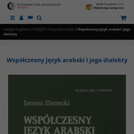
Menu
Panel
Lang
Szukaj
Kategoria główna
/
KSIĄŻKI
/
Wszystkie książki
/
Współczesny język arabski i jego
dialekty
Współczesny język arabski i jego dialekty