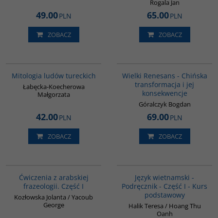
Rogala Jan
49.00
65.00
PLN
PLN
ZOBACZ
ZOBACZ
G549
00307G
BESTSELLER
Mitologia ludów tureckich
Wielki Renesans - Chińska
transformacja i jej
Łabęcka-Koecherowa
konsekwencje
Małgorzata
Góralczyk Bogdan
42.00
69.00
PLN
PLN
ZOBACZ
ZOBACZ
G037
G135
Ćwiczenia z arabskiej
Język wietnamski -
frazeologii. Część I
Podręcznik - Część I - Kurs
podstawowy
Kozłowska Jolanta / Yacoub
George
Halik Teresa / Hoang Thu
Oanh