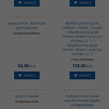
ZOBACZ
ZOBACZ
GI360
PAG1091
Język turecki. Minimum
WSPÓŁCZESNY JĘZYK
gramatyczne
CHIŃSKI - Pakiet 2 książki
- Współczesny język
Jordanowa Milena
chiński. Mówić i pisać po
chińsku cz. 1 /
Współczesny język
chiński. Mówić i pisać po
chińsku cz. 2
Praca zbiorowa
56.00
129.00
PLN
PLN
ZOBACZ
ZOBACZ
G118
G226
Język czuwaski
Podręcznik do nauki
współczesnego języka
Parzymies Anna
mongolskiego