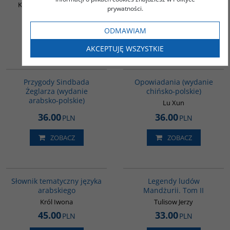
Künstler Mieczysław Jerzy
Król Iwona / Hasan Adnan
prywatności.
46.00
64.00
PLN
PLN
ODMAWIAM
ZOBACZ
ZOBACZ
AKCEPTUJĘ WSZYSTKIE
G365
00171G
BESTSELLER
Przygody Sindbada
Opowiadania (wydanie
Żeglarza (wydanie
chińsko-polskie)
arabsko-polskie)
Lu Xun
36.00
36.00
PLN
PLN
ZOBACZ
ZOBACZ
00274G
G165
Słownik tematyczny języka
Legendy ludów
arabskiego
Mandżurii. Tom II
Król Iwona
Tulisow Jerzy
45.00
33.00
PLN
PLN