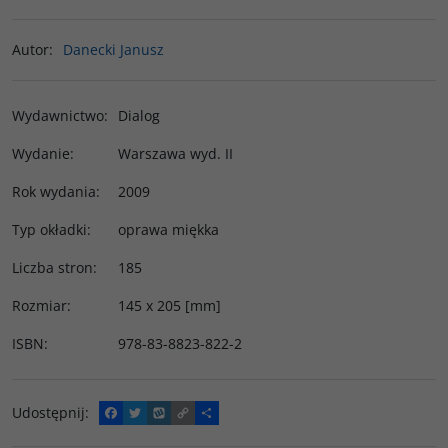
Autor
:
Danecki Janusz
Wydawnictwo
:
Dialog
Wydanie
:
Warszawa wyd. II
Rok wydania
:
2009
Typ okładki
:
oprawa miękka
Liczba stron
:
185
Rozmiar
:
145 x 205 [mm]
ISBN
:
978-83-8823-822-2
Udostępnij
:
F
T
W
C
P
a
w
y
o
o
c
i
k
p
d