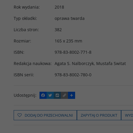
Rok wydania
:
2018
Typ okładki
:
oprawa twarda
Liczba stron
:
382
Rozmiar
:
165 x 235 mm
ISBN
:
978-83-8002-771-8
Redakcja naukowa
:
Agata S. Nalborczyk
,
Mustafa Switat
ISBN serii
:
978-83-8002-780-0
Udostępnij
:
F
T
W
C
P
a
w
y
o
o
c
i
k
p
d
e
t
o
y
z
b
t
p
L
i
DODAJ DO PRZECHOWALNI
ZAPYTAJ O PRODUKT
WYD
o
e
i
e
o
r
n
l
k
k
s