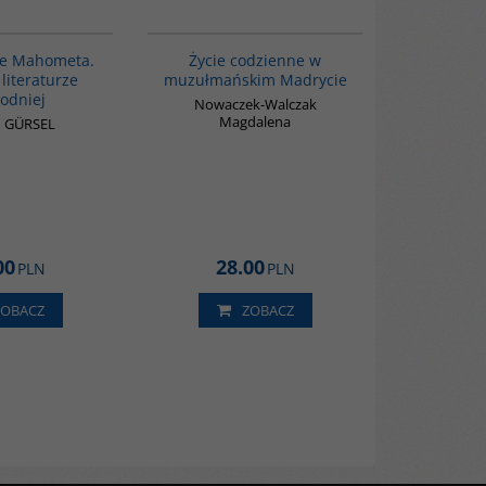
G1027
G358
ie Mahometa.
Życie codzienne w
literaturze
muzułmańskim Madrycie
odniej
Nowaczek-Walczak
Magdalena
 GÜRSEL
00
28.00
PLN
PLN
ZOBACZ
ZOBACZ