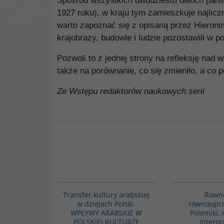
Spośród wszystkich dwudziestu dwóch państ
1927 roku), w kraju tym zamieszkuje najlicz
warto zapoznać się z opisaną przez Hieronim
krajobrazy, budowle i ludzie pozostawili w p
Pozwoli to z jednej strony na refleksję nad
także na porównanie, co się zmieniło, a co p
Ze Wstępu redaktorów naukowych serii
G1064
Transfer kultury arabskiej
Równo
w dziejach Polski.
równoupra
WPŁYWY ARABSKIE W
Polemiki, 
POLSKIEJ KULTURZE
interpr