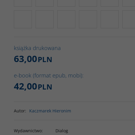
książka drukowana
63,00
PLN
e-book (format epub, mobi):
42,00
PLN
Autor
:
Kaczmarek Hieronim
Wydawnictwo
:
Dialog