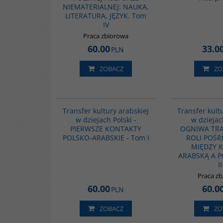
NIEMATERIALNEJ: NAUKA,
LITERATURA, JĘZYK. Tom
IV
Praca zbiorowa
60.00
33.0
PLN
ZOBACZ
ZO
G1021
Transfer kultury arabskiej
Transfer kult
w dziejach Polski -
w dziejac
PIERWSZE KONTAKTY
OGNIWA TRA
POLSKO-ARABSKIE - Tom I
ROLI POŚ
MIĘDZY 
ARABSKĄ A P
II
Praca z
60.00
60.0
PLN
ZOBACZ
ZO