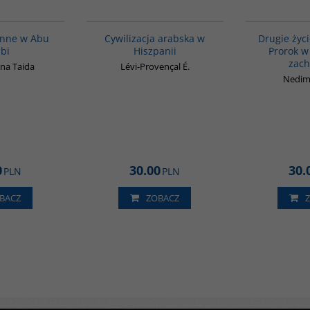
00186G
00020G
enne w Abu
Cywilizacja arabska w
Drugie życ
bi
Hiszpanii
Prorok w 
zach
na Taida
Lévi-Provençal É.
Nedim
0
30.00
30.
PLN
PLN
BACZ
ZOBACZ