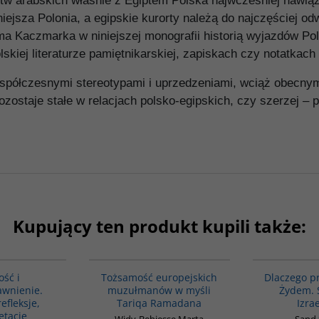
w arabskich właśnie z Egiptem Polska najwcześniej nawiąz
niejsza Polonia, a egipskie kurorty należą do najczęściej o
a Kaczmarka w niniejszej monografii historią wyjazdów Pola
olskiej literaturze pamiętnikarskiej, zapiskach czy notatkac
 współczesnymi stereotypami i uprzedzeniami, wciąż obecnym
ozostaje stałe w relacjach polsko-egipskich, czy szerzej – 
Kupujący ten produkt kupili także:
G1146
G298
ść i
Tożsamość europejskich
Dlaczego p
wnienie.
muzułmanów w myśli
Żydem. 
refleksje,
Tariqa Ramadana
Izra
etacje