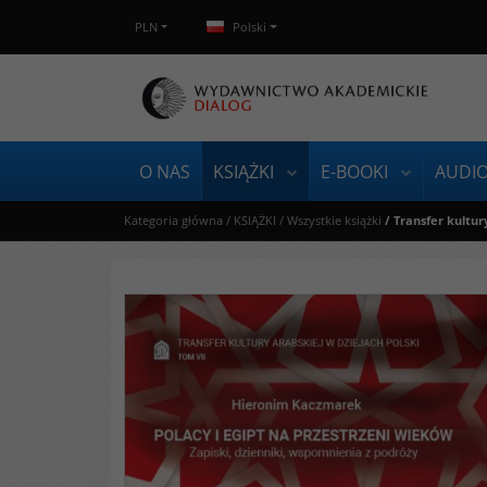
PLN
Polski
O NAS
KSIĄŻKI
E-BOOKI
AUDI
Kategoria główna
/
KSIĄŻKI
/
Wszystkie książki
/
Transfer kultur