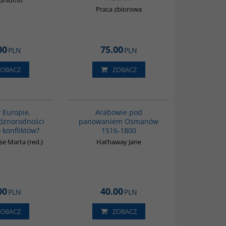
 Shlomo
Praca zbiorowa
00
75.00
PLN
PLN
ZOBACZ
ZOBACZ
G113
G011
 Europie.
Arabowie pod
óżnorodności
panowaniem Osmanów
 konfliktów?
1516-1800
e Marta (red.)
Hathaway Jane
00
40.00
PLN
PLN
ZOBACZ
ZOBACZ