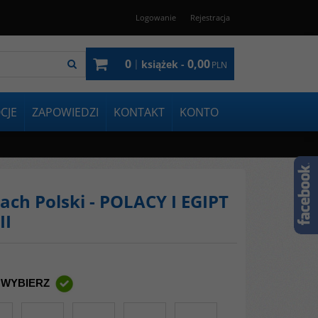
Logowanie
Rejestracja
0
0,00
|
książek -
PLN
CJE
ZAPOWIEDZI
KONTAKT
KONTO
jach Polski - POLACY I EGIPT
II
 WYBIERZ