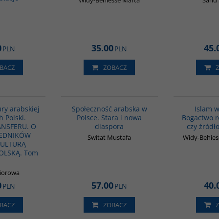
Widy-Behiesse Marta
Sand
0
35.00
45.
PLN
PLN
BACZ
ZOBACZ
G1063
00300G
ury arabskiej
Społeczność arabska w
Islam w
h Polski.
Polsce. Stara i nowa
Bogactwo r
NSFERU. O
diaspora
czy źródło
REDNIKÓW
Switat Mustafa
Widy-Behiess
KULTURĄ
OLSKĄ. Tom
biorowa
0
57.00
40.
PLN
PLN
BACZ
ZOBACZ