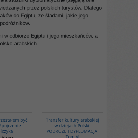
ała stosunki dyplomatyczne (sięgają one
dwiedzanych przez polskich turystów. Dlatego
ków do Egiptu, ze śladami, jakie jego
h podróżników.
i w odbiorze Egiptu i jego mieszkańców, a
polsko-arabskich.
00034G
G1073
rzestałem być
Transfer kultury arabskiej
Spojrzenie
w dziejach Polski.
elczyka
PODRÓŻE I DYPLOMACJA.
Tom VI