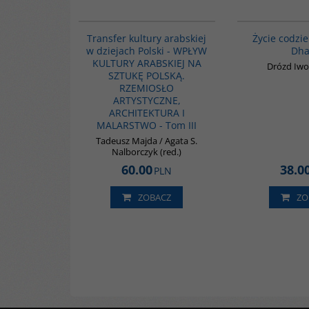
G1047
Transfer kultury arabskiej
Życie codzi
w dziejach Polski - WPŁYW
Dha
KULTURY ARABSKIEJ NA
Drózd Iwo
SZTUKĘ POLSKĄ.
RZEMIOSŁO
ARTYSTYCZNE,
ARCHITEKTURA I
MALARSTWO - Tom III
Tadeusz Majda / Agata S.
Nalborczyk (red.)
60.00
38.0
PLN
ZOBACZ
ZO