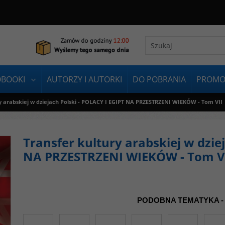
OBOOKI
AUTORZY I AUTORKI
DO POBRANIA
PROMO
y arabskiej w dziejach Polski - POLACY I EGIPT NA PRZESTRZENI WIEKÓW - Tom VII
Transfer kultury arabskiej w dzie
NA PRZESTRZENI WIEKÓW - Tom V
PODOBNA TEMATYKA -