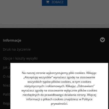
ZOBACZ
Informacje
Druk na życzenie
Opcje i koszty wysyłki
Jak zamawiać?
Na naszej stronie wykorzystujemy pliki cookies. Klikając
O nas
„Akceptuję wszystkie” wyrażasz zgodę na stosowanie
wszystkich typów plików cookies, w tym cookies
Niezbędnik Autora
statystycznych i reklamowych. Klikając „Odmawiam”
wyrażasz zgodę na stosowanie wyłącznie plików cookies
Polityka prywatności
niezbędnych do prawidłowego działania strony. Więcej
informacji o plikach cookies znajdziesz w Polityce
Regulamin księgarni
prywatności.