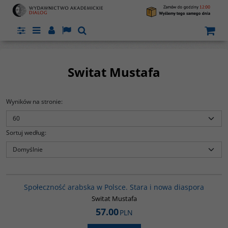
Panel
Menu
Panel
Lang
Szukaj
Switat Mustafa
Wyników na stronie
:
Sortuj według
:
00300G
Społeczność arabska w Polsce. Stara i nowa diaspora
ed
h
Switat Mustafa
57.00
PLN
y