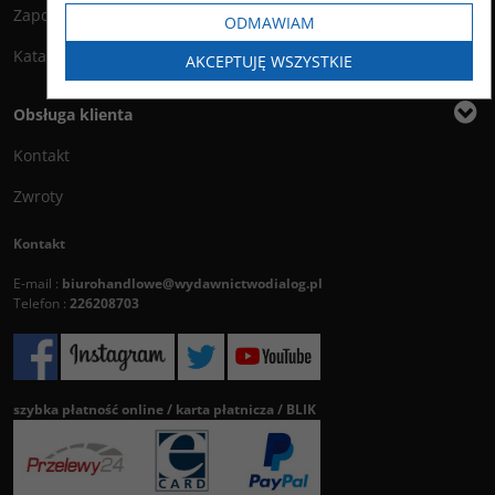
Zapowiedzi
ODMAWIAM
Katalog
AKCEPTUJĘ WSZYSTKIE
Obsługa klienta
Kontakt
Zwroty
Kontakt
E-mail :
biurohandlowe@wydawnictwodialog.pl
Telefon :
226208703
szybka płatność online / karta płatnicza / BLIK