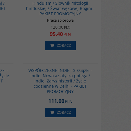
j /
Hinduizm / Słownik mitologii
IET
hinduskiej / Świat wężowej Bogini -
PAKIET PROMOCYJNY
Praca zbiorowa
120.00
PLN
-8002-182-2 /
95.40
PLN
ZOBACZ
PAG1140
GPA16
współczesne
żki -
WSPÓŁCZESNE INDIE - 3 książki -
zno-
 Życie
Indie. Nowa azjatycka potęga /
plus niezbędny
ET
Indie. Zarys historii / Życie
tam przemian
codzienne w Delhi - PAKIET
PROMOCYJNY
111.00
PLN
ZOBACZ
GPA03
00148G