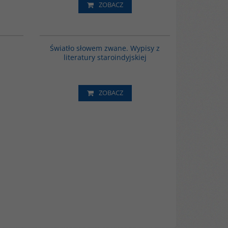
ZOBACZ
00160G
G291
 długością
Światło słowem zwane. Wypisy z
tością i
literatury staroindyjskiej
ystycznego.
urgiczne,
lbrzymie eposy,
 powieści,
składają się na
ZOBACZ