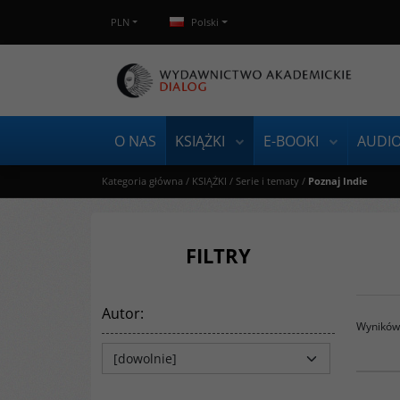
PLN
Polski
O NAS
KSIĄŻKI
E-BOOKI
AUDI
Kategoria główna
/
KSIĄŻKI
/
Serie i tematy
/
Poznaj Indie
FILTRY
Autor
:
Wyników 
Pociąg do Pakistanu
O
m