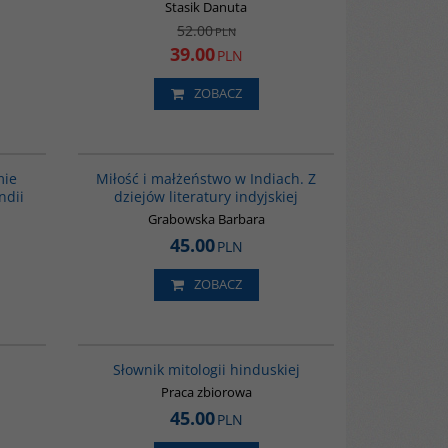
 Wydanie
Stasik Danuta
52.00
PLN
39.00
PLN
prawione
ZOBACZ
00048G
G185
o erotycznych
mie
Miłość i małżeństwo w Indiach. Z
e, sposobach
ndii
dziejów literatury indyjskiej
ach Kryszny z
, że w
Grabowska Barbara
ały się dwa
45.00
PLN
y, pozbawionej
cej męża jak
rtnerki w
ZOBACZ
erotycznego.
00199G
G531
dstawiająca
Słownik mitologii hinduskiej
ejsze postaci
Praca zbiorowa
ież tematy z
45.00
PLN
rain o
ulturalnej.