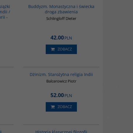
wno dla
siążki
Buddyzm. Monastyczna i świecka
zystkich
ndii /
droga zbawienia
rii -
Schlingloff Dieter
es Buddhismus
42.00
PLN
ZOBACZ
G035
00179G
 w języku
Dżinizm. Starożytna religia Indii
conym
 niej próbę
Balcerowicz Piotr
 oraz zarys
ędnieniem
52.00
dstawia
PLN
jne, rytuały i
tą literaturę
ZOBACZ
G086
G619
i klasycznej
i
Historia klasycznej filozofii