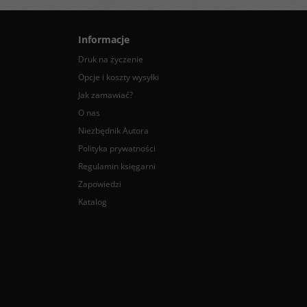
ISBN
:
978-83-61203-56-8
Informacje
Druk na życzenie
Opcje i koszty wysyłki
Jak zamawiać?
O nas
Niezbędnik Autora
Polityka prywatności
Regulamin księgarni
Zapowiedzi
Katalog