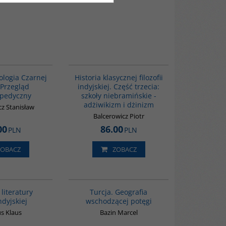
00244G
G619
tologia Czarnej
Historia klasycznej filozofii
 Przegląd
indyjskiej. Część trzecia:
opedyczny
szkoły niebramińskie -
adżiwikizm i dżinizm
cz Stanisław
Balcerowicz Piotr
00
86.00
PLN
PLN
ZOBACZ
ZOBACZ
G091
G305
 literatury
Turcja. Geografia
ndyjskiej
wschodzącej potęgi
s Klaus
Bazin Marcel