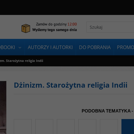
OBOOKI
AUTORZY I AUTORKI
DO POBRANIA
PROMO
zm. Starożytna religia Indii
Dżinizm. Starożytna religia Indii
PODOBNA TEMATYKA -