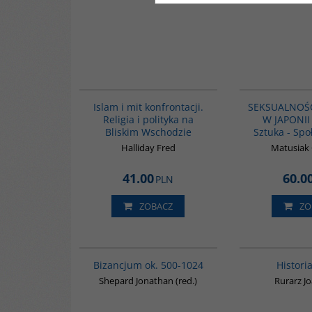
00194G
Islam i mit konfrontacji.
SEKSUALNOŚĆ
Religia i polityka na
W JAPONII 
Bliskim Wschodzie
Sztuka - Sp
Halliday Fred
Matusiak 
41.00
60.0
PLN
ZOBACZ
ZO
00088G
Bizancjum ok. 500-1024
Histori
Shepard Jonathan (red.)
Rurarz J