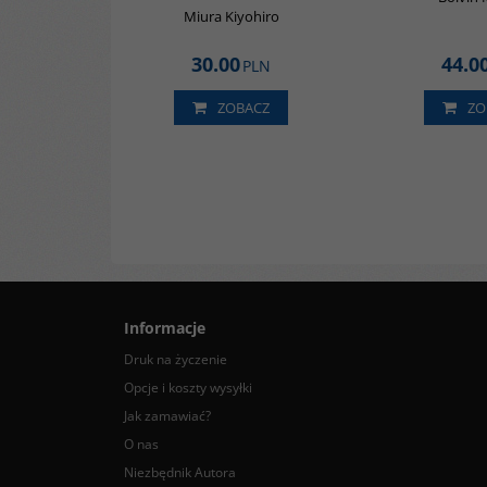
Miura Kiyohiro
30.00
44.0
PLN
ZOBACZ
ZO
Informacje
Druk na życzenie
Opcje i koszty wysyłki
Jak zamawiać?
O nas
Niezbędnik Autora