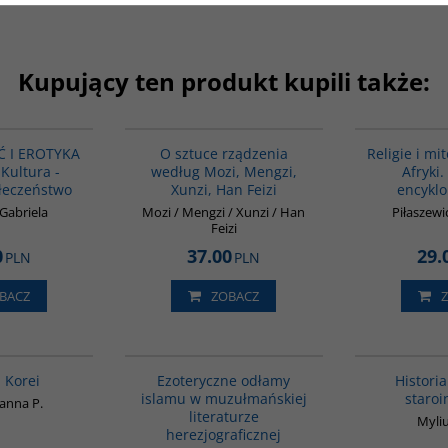
Kupujący ten produkt kupili także:
G1217
G588
BESTSELLER
 I EROTYKA
O sztuce rządzenia
Religie i mi
Kultura -
według Mozi, Mengzi,
Afryki.
ołeczeństwo
Xunzi, Han Feizi
encykl
Gabriela
Mozi / Mengzi / Xunzi / Han
Piłaszewi
Feizi
0
37.00
29.
PLN
PLN
BACZ
ZOBACZ
00016G
00058G
BESTSELLER
a Korei
Ezoteryczne odłamy
Historia
islamu w muzułmańskiej
staroi
oanna P.
literaturze
Myliu
herezjograficznej