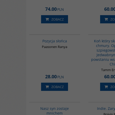
74.00
60.0
PLN
ZOBACZ
ZO
G244
Pozycja słońca
Koń który s
chmury. O
Paasonen Ranya
szpiegowsk
Jedwabnym
powstaniu ws
Ch
Tamm Er
28.00
60.0
PLN
ZOBACZ
ZO
00176G
Nasz syn zostaje
Indie. Zary
mnichem
Boivin 