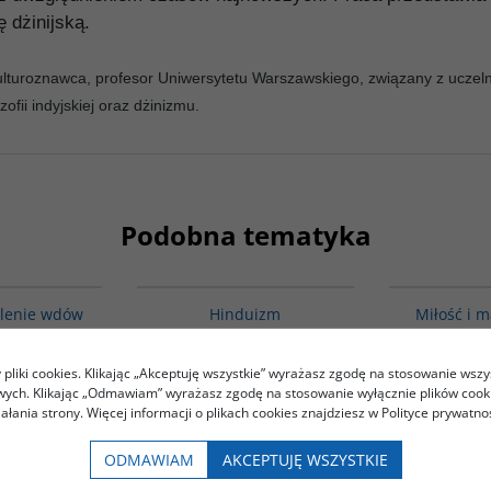
ę dżinijską.
f, kulturoznawca, profesor Uniwersytetu Warszawskiego, związany z ucze
ofii indyjskiej oraz dżinizmu.
Podobna tematyka
G262
00177G
alenie wdów
Hinduizm
Miłość i 
kich w
Indiach.
Heinrich von Stietencron
ch relacjach
literatur
 Zachodu
pliki cookies. Klikając „Akceptuję wszystkie” wyrażasz zgodę na stosowanie wszy
Grabows
owych. Klikając „Odmawiam” wyrażasz zgodę na stosowanie wyłącznie plików coo
rzemysław
iałania strony. Więcej informacji o plikach cookies znajdziesz w Polityce prywatnoś
0
22.00
45.
PLN
PLN
ODMAWIAM
AKCEPTUJĘ WSZYSTKIE
BACZ
ZOBACZ