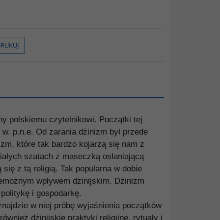
RUKUJ
y polskiemu czytelnikowi. Początki tej
I w. p.n.e. Od zarania dżinizm był przede
m, które tak bardzo kojarzą się nam z
białych szatach z maseczką osłaniającą
się z tą religią. Tak popularna w dobie
rzemożnym wpływem dżinijskim. Dżinizm
 politykę i gospodarkę.
najdzie w niej próbę wyjaśnienia początków
nież dżinijskie praktyki religijne, rytuały i