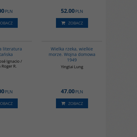
00
52.00
PLN
PLN
ZOBACZ
ZOBACZ
G145
G621
 literatura
Wielka rzeka, wielkie
tańska
morze. Wojna domowa
1949
sé Ignacio /
 Roger R.
Yingtai Lung
00
47.00
PLN
PLN
ZOBACZ
ZOBACZ