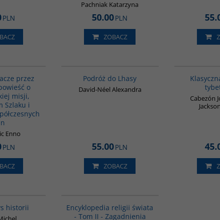
Pachniak Katarzyna
0
50.00
55.
PLN
PLN
BACZ
ZOBACZ
G151
G228
BESTSELLER
kacze przez
Podróż do Lhasy
Klasyczna
powieść o
tybe
David-Néel Alexandra
iej misji,
Cabezón Jo
 Szlaku i
Jackson
półczesnych
in
ic Enno
0
55.00
45.
PLN
PLN
BACZ
ZOBACZ
G108
G056
s historii
Encyklopedia religii świata
- Tom II - Zagadnienia
Michel