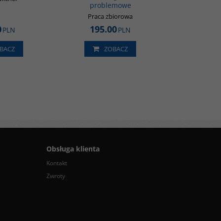
problemowe
Praca zbiorowa
0
195.00
PLN
PLN
BACZ
ZOBACZ
Obsługa klienta
Kontakt
Zwroty