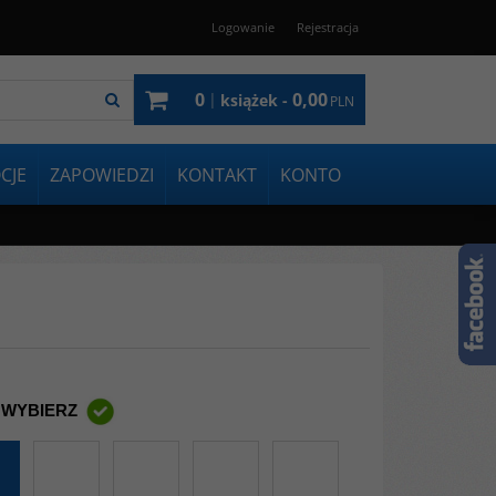
Logowanie
Rejestracja
0
0,00
|
książek -
PLN
CJE
ZAPOWIEDZI
KONTAKT
KONTO
 WYBIERZ