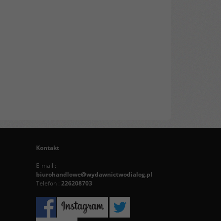
Kontakt
E-mail :
biurohandlowe@wydawnictwodialog.pl
Telefon :
226208703