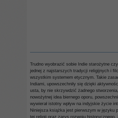
Trudno wyobrazić sobie Indie starożytne cz
jednej z najstarszych tradycji religijnych i 
wszystkim systemem etycznym. Takie zasady
Indiami, upowszechniły się dzięki aktywnoś
usta, by nie skrzywdzić żadnego stworzenia, 
nowożytnej idea biernego oporu, powszech
wywierał istotny wpływ na indyjskie życie inte
Niniejsza książka jest pierwszym w języku 
tej religii oraz zarys rozwoju historycznego