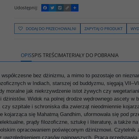
Udostępnij
:
F
T
W
C
P
a
w
y
o
o
c
i
k
p
d
e
t
o
y
z
b
t
p
L
i
DODAJ DO PRZECHOWALNI
ZAPYTAJ O PRODUKT
WYD
o
e
i
e
o
r
n
l
k
k
s
i
ę
OPIS
SPIS TREŚCI
MATERIAŁY DO POBRANIA
y współczesne bez dżinizmu, a mimo to pozostaje on nieznan
filozoficznych w Indiach, starszej od buddyzmu, sięgają VII–V
 moralne jak niekrzywdzenie istot żywych czy wegetarianiz
ci dżinistów. Widok na polnej drodze wędrownego ascety w 
czy szpitale i schroniska dla zwierząt nieodmiennie kojarzą 
nie kojarząca się Mahatmą Gandhim, uformowała się pod p
lektualne, prądy filozoficzne, sztukę i literaturę, a także na
polskim opracowaniem poświęconym dżinizmowi. Czytelnik z
, z uwzględnieniem czasów najnowszych. Praca przedstawia rów