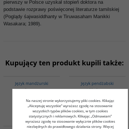
pierwszy w Polsce uzyskał stopień doktora na
podstawie rozprawy poświęconej literaturze tamilskiej
(Poglądy śajwasiddhanty w Tiruwasaham Manikki
Wasakara; 1989).
Kupujący ten produkt kupili także:
G127
G128
Język mandżurski
Język pendżabski
Tulisow Jerzy
Sieklucka Anna
34.00
45.00
PLN
PLN
Na naszej stronie wykorzystujemy pliki cookies. Klikając
„Akceptuję wszystkie” wyrażasz zgodę na stosowanie
ZOBACZ
ZOBACZ
wszystkich typów plików cookies, w tym cookies
statystycznych i reklamowych. Klikając „Odmawiam”
wyrażasz zgodę na stosowanie wyłącznie plików cookies
G549
G518
niezbędnych do prawidłowego działania strony. Więcej