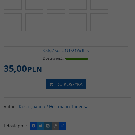
ksiązka drukowana
Dostępność
:
35,00
PLN
DO KOSZYKA
Autor
:
Kusio Joanna / Herrmann Tadeusz
Udostępnij
:
F
T
W
C
P
a
w
y
o
o