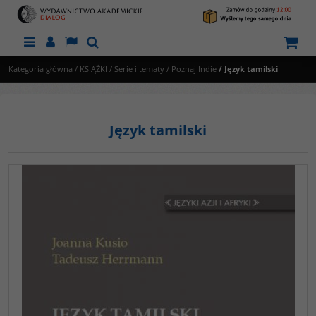
Menu
Panel
Lang
Szukaj
Kategoria główna
/
KSIĄŻKI
/
Serie i tematy
/
Poznaj Indie
/
Język tamilski
Język tamilski