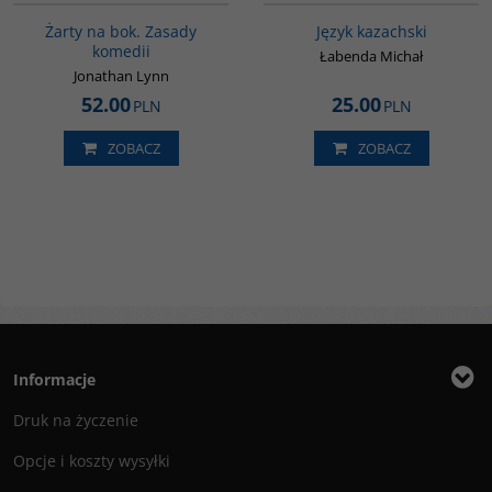
Żarty na bok. Zasady
Język kazachski
komedii
Łabenda Michał
Jonathan Lynn
52.00
25.00
PLN
PLN
ZOBACZ
ZOBACZ
Informacje
Druk na życzenie
Opcje i koszty wysyłki