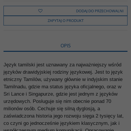
c
i
k
p
d
e
t
o
y
z
b
t
p
L
i
DODAJ DO PRZECHOWALNI
o
e
i
e
o
r
n
l
ZAPYTAJ O PRODUKT
k
k
s
i
ę
OPIS
Język tamilski jest uznawany za najważniejszy wśród
języków drawidyjskiej rodziny językowej. Jest to język
etniczny Tamilów, używany głównie w indyjskim stanie
Tamilnadu, gdzie ma status języka oficjalnego, oraz w
Sri Lance i Singapurze, gdzie jest jednym z języków
urzędowych. Posługuje się nim obecnie ponad 70
milionów osób. Cechuje się silną dyglosją, a
zaświadczona historia jego rozwoju sięga 2 tysięcy lat,
co czyni go jednocześnie językiem klasycznym, jak i
współczesnym medium komunikacji. Opracowanie