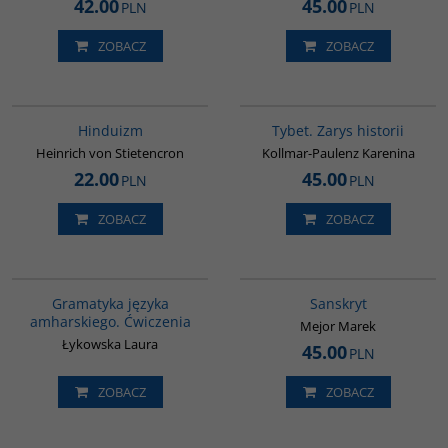
42.00
45.00
PLN
PLN
ZOBACZ
ZOBACZ
00177G
G307
Hinduizm
Tybet. Zarys historii
Heinrich von Stietencron
Kollmar-Paulenz Karenina
22.00
45.00
PLN
PLN
ZOBACZ
ZOBACZ
00277G
G261
Gramatyka języka
Sanskryt
amharskiego. Ćwiczenia
Mejor Marek
Łykowska Laura
45.00
PLN
ZOBACZ
ZOBACZ
G1001
00271G