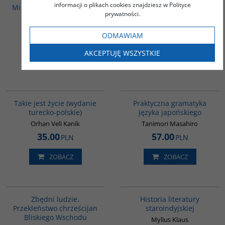
informacji o plikach cookies znajdziesz w Polityce
Mitologia ludów tureckich
Legendy ludów
prywatności.
Mandżurii. Tom I
Łabęcka-Koecherowa
Małgorzata
Tulisow Jerzy
ODMAWIAM
42.00
33.00
PLN
PLN
AKCEPTUJĘ WSZYSTKIE
ZOBACZ
ZOBACZ
G825
G246
Takie jest życie (wydanie
Praktyczna gramatyka
turecko-polskie)
języka japońskiego
Orhan Veli Kanik
Tanimori Masahiro
35.00
57.00
PLN
PLN
ZOBACZ
ZOBACZ
00292G
G091
Zbędni ludzie.
Historia literatury
Przekleństwo chrześcijan
staroindyjskiej
Bliskiego Wschodu
Mylius Klaus