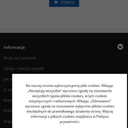
ZOBACZ
Informacje
Druk na życzenie
Opcje i koszty wysyłki
Jak zamawiać?
Na naszej stronie wykorzystujemy pliki cookies. Klikając
O nas
„Akceptuję wszystkie” wyrażasz zgodę na stosowanie
wszystkich typów plików cookies, w tym cookies
Niezbędnik Autora
statystycznych i reklamowych. Klikając „Odmawiam”
wyrażasz zgodę na stosowanie wyłącznie plików cookies
Polityka prywatności
niezbędnych do prawidłowego działania strony. Więcej
informacji o plikach cookies znajdziesz w Polityce
Regulamin księgarni
prywatności.