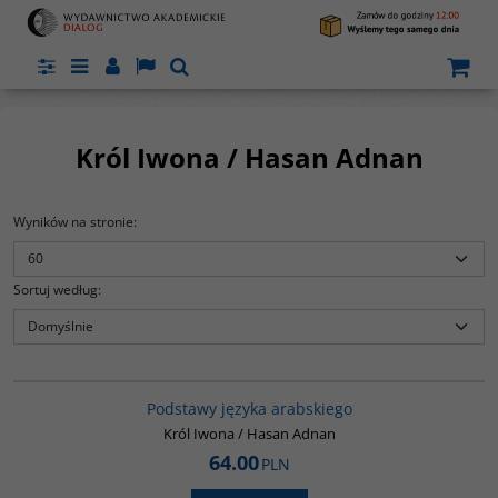
Panel
Menu
Panel
Lang
Szukaj
Król Iwona / Hasan Adnan
Wyników na stronie
:
Sortuj według
:
G234
Podstawy języka arabskiego
Król Iwona / Hasan Adnan
64.00
PLN