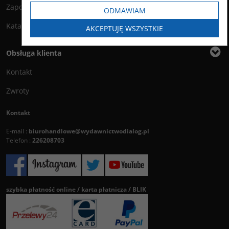
Zapowiedzi
ODMAWIAM
Katalog
AKCEPTUJĘ WSZYSTKIE
Obsługa klienta
Kontakt
Zwroty
Kontakt
E-mail :
biurohandlowe@wydawnictwodialog.pl
Telefon :
226208703
szybka płatność online / karta płatnicza / BLIK