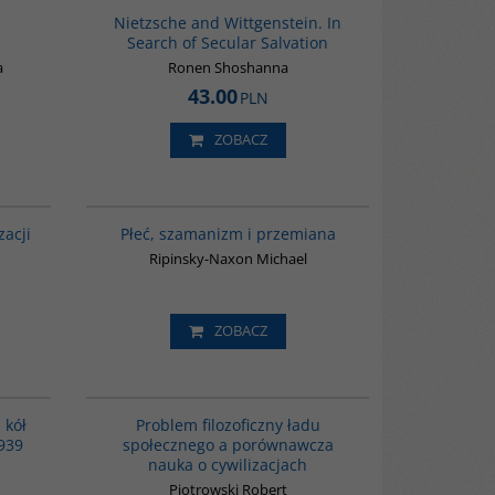
of questions
Nietzsche and Wittgenstein. In
tenstein and
Search of Secular Salvation
losophers,
erament, do
a
Ronen Shoshanna
t is
43.00
PLN
hies the
d act as
of art.
ZOBACZ
00052G
K432
ą wędrówkę do
zacji
Płeć, szamanizm i przemiana
ego zasadzanie
owym i
Ripinsky-Naxon Michael
ZOBACZ
manism and
wski
G436
00219G
wyższych
 kół
Problem filozoficzny ładu
o w centrum
939
społecznego a porównawcza
d koniec XX
nauka o cywilizacjach
złowieszczym
islamu.
Piotrowski Robert