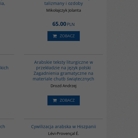
ia,
talizmany i ozdoby
ów i jakie
zy kształt i
Mikołajczyk Jolanta
65.00
PLN
ZOBACZ
G1129
K399
STSELLER
ia unikalne
Arabskie teksty liturgiczne w
kłady
skich
przekładzie na język polski
jnego,
Zagadnienia gramatyczne na
ie z epoki
 punktu
materiale chutb świątecznych
ga jak i
Drozd Andrzej
ZOBACZ
G030
00020G
styki -
ych
Cywilizacja arabska w Hiszpanii
tuicją próba
; piękna,
Lévi-Provençal É.
us, napisana w