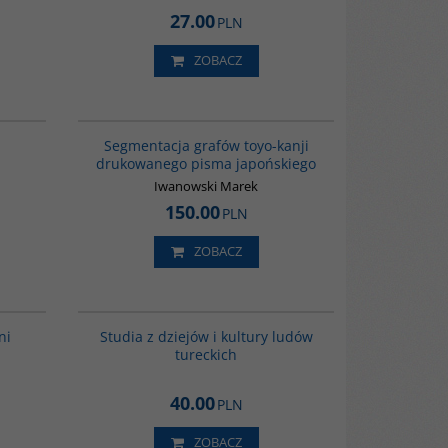
27.00
PLN
ZOBACZ
G260
G266
ponistów i
Segmentacja grafów toyo-kanji
drukowanego pisma japońskiego
onieważ w
edziną wciąż
Iwanowski Marek
 ważnych
150.00
PLN
nformatycy i
cy się
m pisma.
ZOBACZ
G268
G279
ateriałów
ni
Studia z dziejów i kultury ludów
nie wiedzy i
tureckich
om innych
rafom,
e w ich
40.00
PLN
ZOBACZ