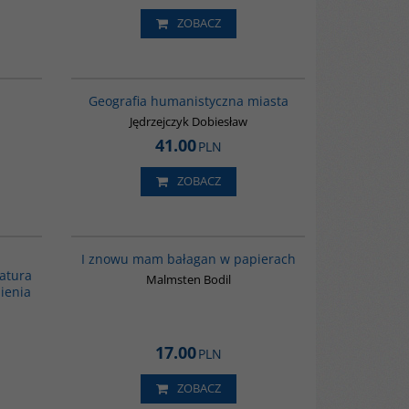
s religions
ZOBACZ
akowski
G511
G062
adaniach
Geografia humanistyczna miasta
zeństwa. Jest
cji, tworząc
Jędrzejczyk Dobiesław
oraz
41.00
PLN
i pragnień
ędrzejczyka
kontekście
ZOBACZ
ji
G088
00161G
sobiste, są
I znowu mam bałagan w papierach
 społecznych,
ratura
icznych. Były
Malmsten Bodil
ienia
nde ingen
17.00
PLN
ntoni
ZOBACZ