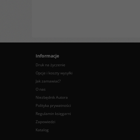
Informacje
Druk na życzenie
Opcje i koszty wysyłki
Jak zamawiać?
O nas
Niezbędnik Autora
Polityka prywatności
Regulamin księgarni
Zapowiedzi
Katalog