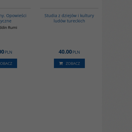
00137G
G279
BESTSELLER
ny. Opowieści
Studia z dziejów i kultury
tyczne
ludów tureckich
ddin Rumi
00
40.00
PLN
PLN
ZOBACZ
ZOBACZ