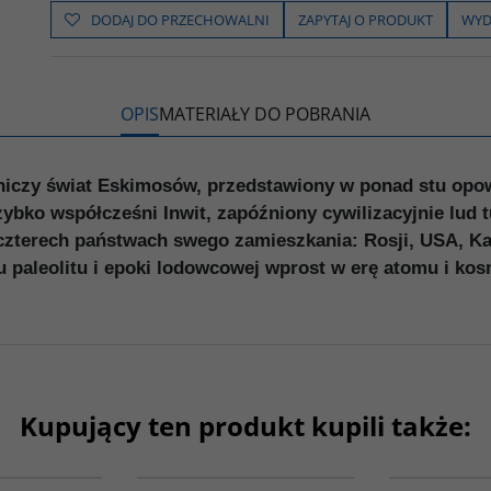
b
t
p
L
i
DODAJ DO PRZECHOWALNI
ZAPYTAJ O PRODUKT
WYD
o
e
i
e
o
r
n
l
k
k
s
i
ę
OPIS
MATERIAŁY DO POBRANIA
iczy świat Eskimosów, przedstawiony w ponad stu opowi
szybko współcześni Inwit, zapóźniony cywilizacyjnie lud
czterech państwach swego zamieszkania: Rosji, USA, Kan
u paleolitu i epoki lodowcowej wprost w erę atomu i k
Kupujący ten produkt kupili także:
G1221
PAG1094
WOŚĆ
BESTSELLER