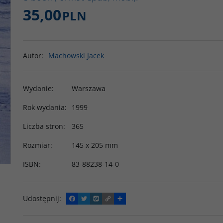
35,00
PLN
Autor
:
Machowski Jacek
Wydanie
:
Warszawa
Rok wydania
:
1999
Liczba stron
:
365
Rozmiar
:
145 x 205 mm
ISBN
:
83-88238-14-0
Udostępnij
:
F
T
W
C
P
a
w
y
o
o
c
i
k
p
d
e
t
o
y
z