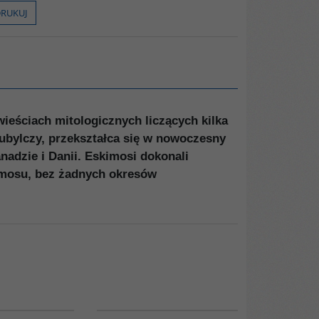
RUKUJ
eściach mitologicznych liczących kilka
 tubylczy, przekształca się w nowoczesny
adzie i Danii. Eskimosi dokonali
osmosu, bez żadnych okresów
PAG1005
00148G