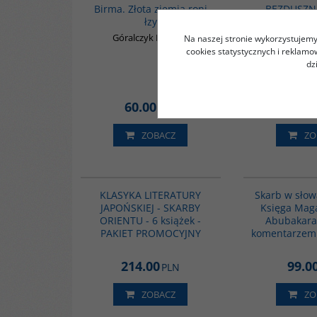
Birma. Złota ziemia roni
BEZDUSZN
łzy
Opowiadania 
Góralczyk Bogdan
Helawy 
Na naszej stronie wykorzystujemy 
cookies statystycznych i reklam
dz
60.00
45.0
PLN
ZOBACZ
ZO
PAG1040
KLASYKA LITERATURY
Skarb w słow
JAPOŃSKIEJ - SKARBY
Księga Maga
ORIENTU - 6 książek -
Abubakara
PAKIET PROMOCYJNY
komentarzem
214.00
99.0
PLN
ZOBACZ
ZO