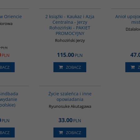
G020
PAG1016
PROMOCJA
 w Oriencie
2 książki - Kaukaz i Azja
Anioł upojo
Centralna - Jerzy
mis
biorowa
Rohoziński - PAKIET
Dżalalo
PROMOCYJNY
Rohoziński Jerzy
0
PLN
0
115.00
47.
PLN
PLN
BACZ
ZOBACZ
G365
G388
BESTSELLER
BESTSELLER
Sindbada
Życie szaleńca i inne
(wydanie
opowiadania
polskie)
Ryunosuke Akutagawa
0
33.00
PLN
PLN
BACZ
ZOBACZ