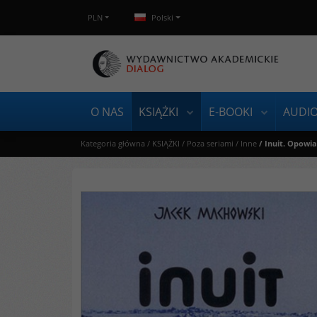
PLN
Polski
O NAS
KSIĄŻKI
E-BOOKI
AUDI
Kategoria główna
/
KSIĄŻKI
/
Poza seriami
/
Inne
/
Inuit. Opowi