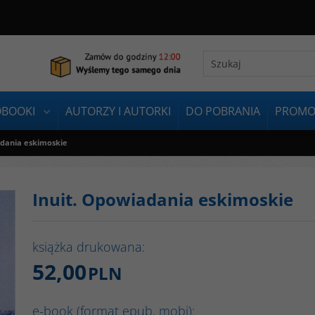
OBOOKI
AUTORZY I AUTORKI
DO POBRANIA
PROMO
adania eskimoskie
Inuit. Opowiadania eskimoskie
książka drukowana:
52,00
PLN
e-book (format epub, mobi):