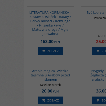
PAG1164
LITERATURA KOREAŃSKA -
Być kobietą
Zestaw 6 książek - Bataty /
Praca z
Barwy miłości / Komungo
/ Filiżanka kawy /
Matczyna droga / Mgła
jedwabna
48.0
163.00
25.0
PLN
ZOBACZ
ZO
00071G
Arabia magica. Wiedza
Przygody 
tajemna u Arabów przed
Żeglarza 
islamem
arabsko-
Dziekan Marek
26.00
36.0
PLN
ZOBACZ
ZO