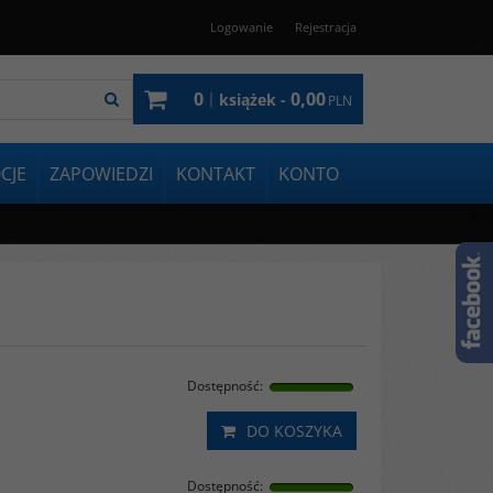
Logowanie
Rejestracja
0
0,00
|
książek -
PLN
CJE
ZAPOWIEDZI
KONTAKT
KONTO
Dostępność
:
DO KOSZYKA
Dostępność
: