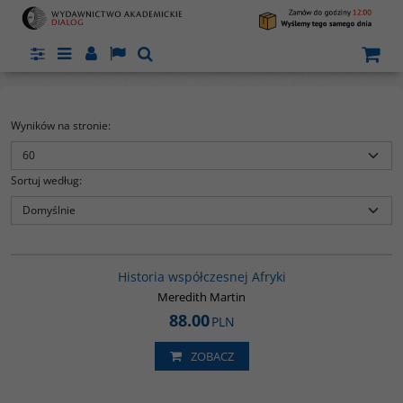
Panel
Menu
Panel
Lang
Szukaj
Wyników na stronie
:
Sortuj według
:
G1062
BESTSELLER
Historia współczesnej Afryki
Meredith Martin
88.00
PLN
ZOBACZ