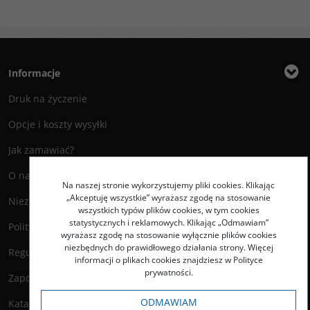
Informacje
Druk na życzenie
Opcje i koszty wysyłki
Jak zamawiać?
O nas
Na naszej stronie wykorzystujemy pliki cookies. Klikając
„Akceptuję wszystkie” wyrażasz zgodę na stosowanie
Niezbędnik Autora
wszystkich typów plików cookies, w tym cookies
statystycznych i reklamowych. Klikając „Odmawiam”
Polityka prywatności
wyrażasz zgodę na stosowanie wyłącznie plików cookies
niezbędnych do prawidłowego działania strony. Więcej
Regulamin księgarni
informacji o plikach cookies znajdziesz w Polityce
prywatności.
Zapowiedzi
ODMAWIAM
Katalog