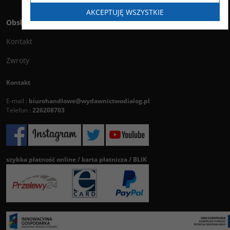
AKCEPTUJĘ WSZYSTKIE
Obsługa klienta
Kontakt
Zwroty
Kontakt
E-mail :
biurohandlowe@wydawnictwodialog.pl
Telefon :
226208703
szybka płatność online / karta płatnicza / BLIK