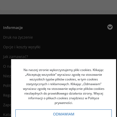
Informacje
Druk na życzenie
Opcje i koszty wysyłki
Jak zamawiać?
O nas
Na naszej stronie wykorzystujemy pliki cookies. Klikając
„Akceptuję wszystkie” wyrażasz zgodę na stosowanie
Niezbędnik Autora
wszystkich typów plików cookies, w tym cookies
statystycznych i reklamowych. Klikając „Odmawiam”
Polityka prywatności
wyrażasz zgodę na stosowanie wyłącznie plików cookies
niezbędnych do prawidłowego działania strony. Więcej
Regulamin księgarni
informacji o plikach cookies znajdziesz w Polityce
prywatności.
Zapowiedzi
ODMAWIAM
Katalog