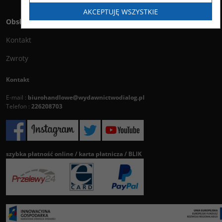
AKCEPTUJĘ WSZYSTKIE
Obsługa klienta
Kontakt
Zwroty
Kontakt
E-mail :
biurohandlowe@wydawnictwodialog.pl
Telefon :
226208703
szybka płatność online / karta płatnicza / BLIK