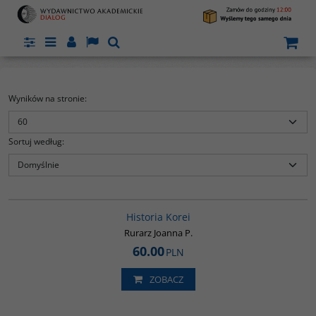
Panel
Menu
Panel
Lang
Szukaj
Wyników na stronie
:
Sortuj według
:
00016G
BESTSELLER
Historia Korei
Rurarz Joanna P.
60.00
PLN
ZOBACZ