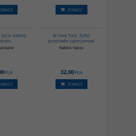
ZOBACZ
ZOBACZ
G1070
G315
 życie Sabiny
W imię Tory. Żydzi
elrein
przeciwko syjonizmowi
Violaine
Rabkin Yakov
00
32.00
PLN
PLN
ZOBACZ
ZOBACZ