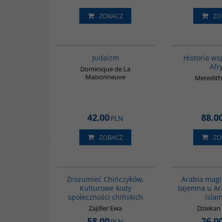
ZOBACZ
ZO
G138
Judaizm
Historia ws
Afr
Dominique de La
Maisonneuve
Meredith
42.00
88.0
PLN
ZOBACZ
ZO
G351
Zrozumieć Chińczyków.
Arabia magi
Kulturowe kody
tajemna u A
społeczności chińskich
isla
Zajdler Ewa
Dziekan
58.00
26.0
PLN