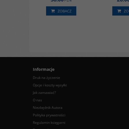
ZOBACZ
ZO
Informacje
Druk na życzenie
Opcje i koszty wysyłki
Jak zamawiać?
O nas
Niezbędnik Autora
Polityka prywatności
Regulamin księgarni