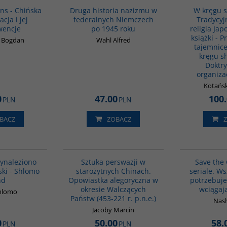
BESTSELLER
ns - Chińska
Druga historia nazizmu w
W kręgu s
cja i jej
federalnych Niemczech
Tradycyj
wencje
po 1945 roku
religia Japo
książki - Pr
k Bogdan
Wahl Alfred
tajemnice
kręgu s
Doktry
organizac
Kotańsk
0
47.00
100
PLN
PLN
BACZ
ZOBACZ
00001G
G822
wynaleziono
Sztuka perswazji w
Save the 
ki - Shlomo
starożytnych Chinach.
seriale. Ws
nd
Opowiastka alegoryczna w
potrzebuje
okresie Walczących
wciągają
hlomo
Państw (453-221 r. p.n.e.)
Nash
Jacoby Marcin
0
50.00
58.
PLN
PLN