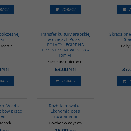
BACZ
ZOBACZ
G1062
G1022
BESTSELLER
półczesnej
Transfer kultury arabskiej
Skradzione
yki
w dziejach Polski -
Spi
POLACY I EGIPT NA
 Martin
Gelly 
PRZESTRZENI WIEKÓW -
Tom VII
Kaczmarek Hieronim
0
63.00
37.
PLN
PLN
BACZ
ZOBACZ
00071G
G257
ca. Wiedza
Rozbita mozaika.
rabów przed
Ekonomia poza
mem
równaniami
 Marek
Dowbor Władysław
0
15.00
PLN
PLN