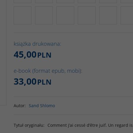
książka drukowana:
45,00
PLN
e-book (format epub, mobi):
33,00
PLN
Autor
:
Sand Shlomo
Tytuł oryginału
:
Comment j’ai cessé d’être juif. Un regard i