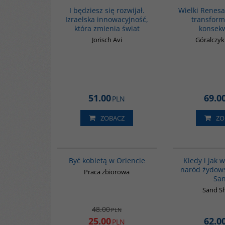
I będziesz się rozwijał.
Wielki Renesa
Izraelska innowacyjność,
transforma
która zmienia świat
konsek
Jorisch Avi
Góralczy
51.00
69.0
PLN
ZOBACZ
ZO
G020
PROMOCJA
Być kobietą w Oriencie
Kiedy i jak 
naród żydows
Praca zbiorowa
Sa
Sand S
48.00
PLN
25.00
62.0
PLN