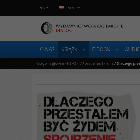
PLN
Polski
O NAS
KSIĄŻKI
E-BOOKI
AUDI
Kategoria główna
/
KSIĄŻKI
/
Poza seriami
/
Inne
/
Dlaczego prz