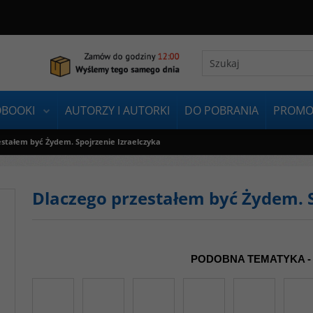
OBOOKI
AUTORZY I AUTORKI
DO POBRANIA
PROMO
estałem być Żydem. Spojrzenie Izraelczyka
Dlaczego przestałem być Żydem. S
PODOBNA TEMATYKA -