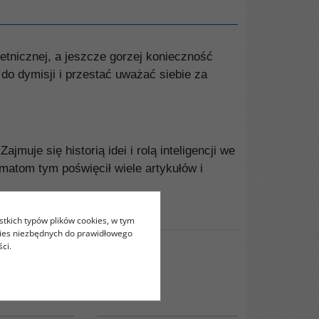
 etnicznej, a jeszcze gorzej konieczność
do dymisji i przestać uważać siebie za
jmuje się historią idei i rolą inteligencji we
matom tym poświęcił wiele artykułów i
stkich typów plików cookies, w tym
kies niezbędnych do prawidłowego
ci.
PAG1090
00028G