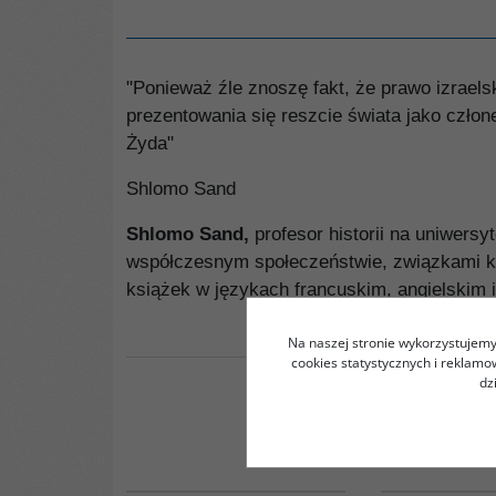
"Ponieważ źle znoszę fakt, że prawo izraels
prezentowania się reszcie świata jako czło
Żyda"
Shlomo Sand
Shlomo Sand,
profesor historii na uniwersyt
współczesnym społeczeństwie, związkami kin
książek w językach francuskim, angielskim i
Na naszej stronie wykorzystujemy 
cookies statystycznych i reklam
dz
G1060