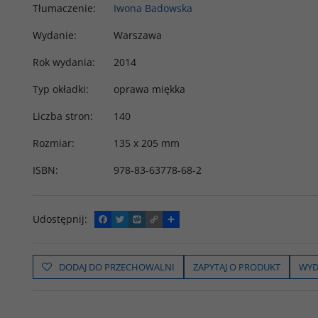
Tłumaczenie
:
Iwona Badowska
Wydanie
:
Warszawa
Rok wydania
:
2014
Typ okładki
:
oprawa miękka
Liczba stron
:
140
Rozmiar
:
135 x 205 mm
ISBN
:
978-83-63778-68-2
Udostępnij
:
F
T
W
C
P
a
w
y
o
o
c
i
k
p
d
e
t
o
y
z
b
t
p
L
i
DODAJ DO PRZECHOWALNI
ZAPYTAJ O PRODUKT
WYD
o
e
i
e
o
r
n
l
k
k
s
i