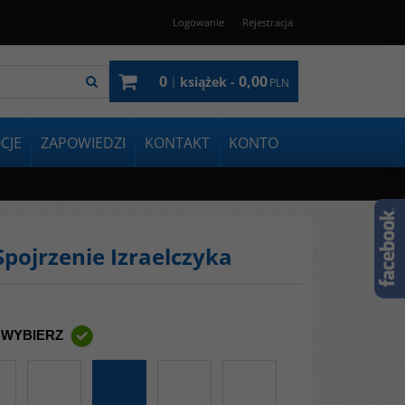
Logowanie
Rejestracja
0
0,00
|
książek -
PLN
CJE
ZAPOWIEDZI
KONTAKT
KONTO
pojrzenie Izraelczyka
 WYBIERZ