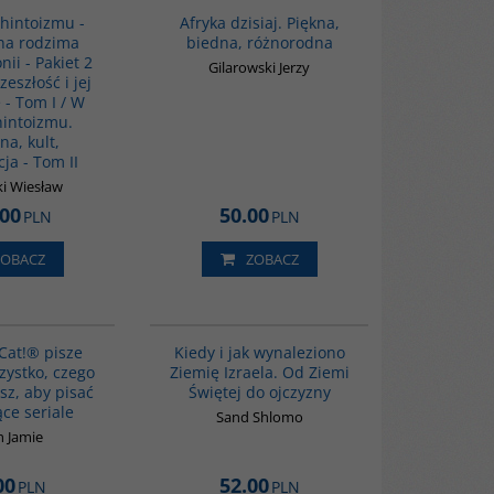
hintoizmu -
Afryka dzisiaj. Piękna,
na rodzima
biedna, różnorodna
nii - Pakiet 2
Gilarowski Jerzy
zeszłość i jej
 - Tom I / W
hintoizmu.
na, kult,
ja - Tom II
i Wiesław
.00
50.00
PLN
PLN
ZOBACZ
ZOBACZ
G1198
00086G
BESTSELLER
Cat!® pisze
Kiedy i jak wynaleziono
zystko, czego
Ziemię Izraela. Od Ziemi
sz, aby pisać
Świętej do ojczyzny
ce seriale
Sand Shlomo
 Jamie
00
52.00
PLN
PLN