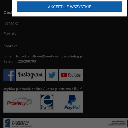
AKCEPTUJĘ WSZYSTKIE
Obsługa klienta
Kontakt
Zwroty
Kontakt
E-mail :
biurohandlowe@wydawnictwodialog.pl
Telefon :
226208703
szybka płatność online / karta płatnicza / BLIK