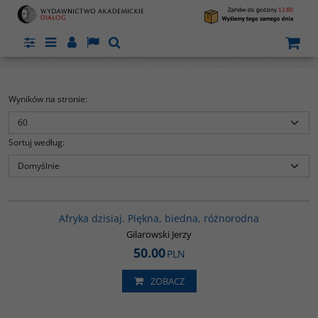
Panel
Menu
Panel
Lang
Szukaj
Wyników na stronie
:
Sortuj według
:
00028G
Afryka dzisiaj. Piękna, biedna, różnorodna
Gilarowski Jerzy
50.00
PLN
ZOBACZ