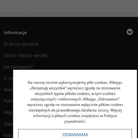
Informacje
Druk na życzenie
Opcje i koszty wysyłki
Jak zamawiać?
O nas
Na naszej stronie wykorzystujemy pliki cookies. Klikając
„Akceptuję wszystkie” wyrażasz zgodę na stosowanie
Niezbędnik Autora
wszystkich typów plików cookies, w tym cookies
statystycznych i reklamowych. Klikając „Odmawiam”
Polityka prywatności
wyrażasz zgodę na stosowanie wyłącznie plików cookies
niezbędnych do prawidłowego działania strony. Więcej
Regulamin księgarni
informacji o plikach cookies znajdziesz w Polityce
prywatności.
Zapowiedzi
ODMAWIAM
Katalog