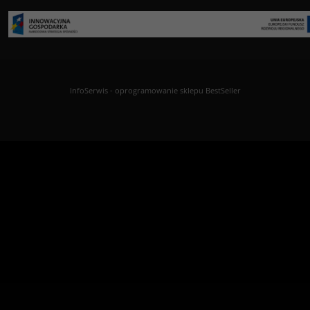
InfoSerwis
-
oprogramowanie sklepu BestSeller