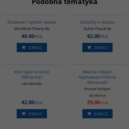
Podobna tematyka
G046
00155G
Działanie i system świata
Szaleńcy u władzy
Montbrial Thierry de
Sutter Pascal de
40.00
42.00
PLN
PLN
ZOBACZ
ZOBACZ
G161
G325
PROMOCJA
Kto rządzi w Korei
Władza i obłęd.
Północnej?
Najnowsza historia
Wenezueli
Levi Nicolas
Krauze Enrique
40.00
PLN
42.00
29.00
PLN
PLN
ZOBACZ
ZOBACZ