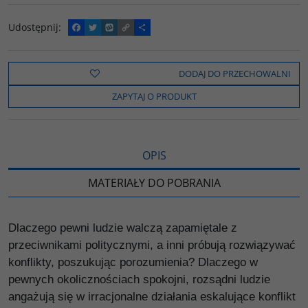
Udostępnij
:
F
T
W
C
P
a
w
y
o
o
c
i
k
p
d
e
t
o
y
z
b
t
p
L
i
DODAJ DO PRZECHOWALNI
o
e
i
e
o
r
n
l
ZAPYTAJ O PRODUKT
k
k
s
i
ę
OPIS
MATERIAŁY DO POBRANIA
Dlaczego pewni ludzie walczą zapamiętale z
przeciwnikami politycznymi, a inni próbują rozwiązywać
konflikty, poszukując porozumienia? Dlaczego w
pewnych okolicznościach spokojni, rozsądni ludzie
angażują się w irracjonalne działania eskalujące konflikt