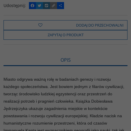
Udostępnij
:
F
T
W
C
P
a
w
y
o
o
c
i
k
p
d
e
t
o
y
z
b
t
p
L
i
DODAJ DO PRZECHOWALNI
o
e
i
e
o
r
n
l
ZAPYTAJ O PRODUKT
k
k
s
i
ę
OPIS
Miasto odgrywa ważną rolę w badaniach genezy i rozwoju
każdego społeczeństwa. Jest bowiem jednym z filarów cywilizacji,
tworząc środowisko ludzkiej egzystencji oraz przestrzeń do
realizacji potrzeb i pragnień człowieka. Książka Dobiesława
Jędrzejczyka ukazuje zagadnienia miejskie w kontekście
powstawania i rozwoju cywilizacji europejskiej. Kładzie nacisk na
humanistyczne rozumienie przestrzeni, która od czasów
Immanuela Kanta jest wyznacznikiem geografii jako nauki, tak jak