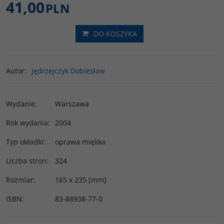
41,00
PLN
DO KOSZYKA
Autor
:
Jędrzejczyk Dobiesław
Wydanie
:
Warszawa
Rok wydania
:
2004
Typ okładki
:
oprawa miękka
Liczba stron
:
324
Rozmiar
:
165 x 235 [mm]
ISBN
:
83-88938-77-0