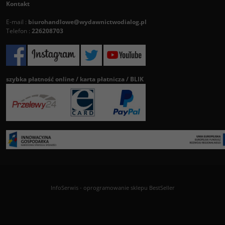
Kontakt
E-mail :
biurohandlowe@wydawnictwodialog.pl
Telefon :
226208703
szybka płatność online / karta płatnicza / BLIK
InfoSerwis
-
oprogramowanie sklepu BestSeller