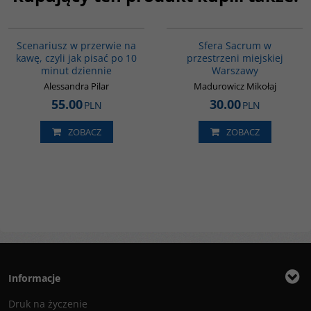
G1033
G268
BESTSELLER
Scenariusz w przerwie na
Sfera Sacrum w
kawę, czyli jak pisać po 10
przestrzeni miejskiej
minut dziennie
Warszawy
Alessandra Pilar
Madurowicz Mikołaj
55.00
30.00
PLN
PLN
ZOBACZ
ZOBACZ
Informacje
Druk na życzenie