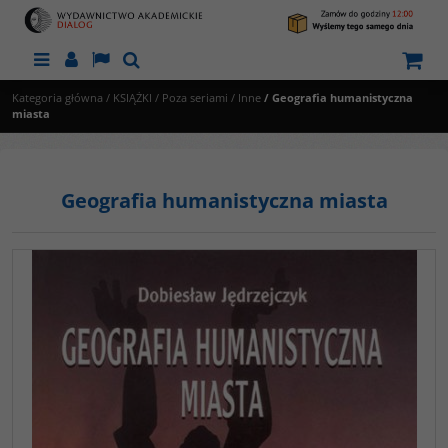
Menu
Panel
Lang
Szukaj
Kategoria główna
/
KSIĄŻKI
/
Poza seriami
/
Inne
/
Geografia humanistyczna
miasta
Geografia humanistyczna miasta