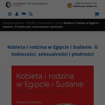
Menu
Panel
Lang
Szukaj
Kategoria główna
/
KSIĄŻKI
/
Poza seriami
/
Inne
/
Kobieta i rodzina w Egipcie i
Sudanie. O kobiecości, seksualności i płodności
Kobieta i rodzina w Egipcie i Sudanie. O
kobiecości, seksualności i płodności