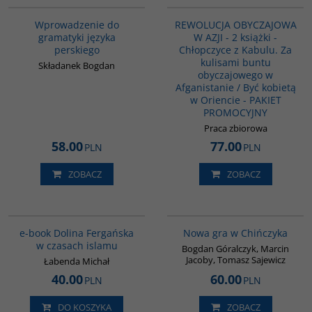
Wprowadzenie do
REWOLUCJA OBYCZAJOWA
gramatyki języka
W AZJI - 2 książki -
perskiego
Chłopczyce z Kabulu. Za
kulisami buntu
Składanek Bogdan
obyczajowego w
Afganistanie / Być kobietą
w Oriencie - PAKIET
PROMOCYJNY
Praca zbiorowa
58.00
77.00
PLN
PLN
ZOBACZ
ZOBACZ
E1200
G1205
BESTSELLER
BESTSELLER
e-book Dolina Fergańska
Nowa gra w Chińczyka
w czasach islamu
Bogdan Góralczyk, Marcin
Jacoby, Tomasz Sajewicz
Łabenda Michał
40.00
60.00
PLN
PLN
DO KOSZYKA
ZOBACZ