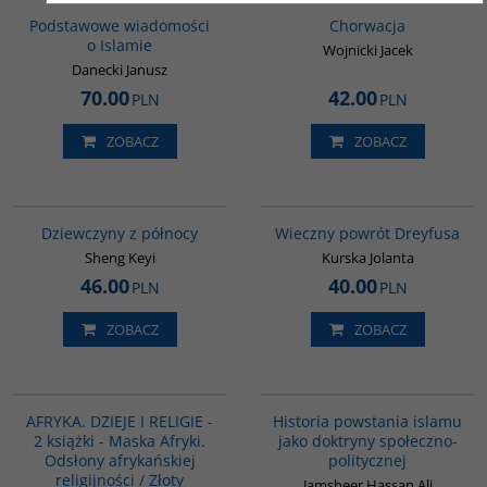
Podstawowe wiadomości
Chorwacja
o Islamie
Wojnicki Jacek
Danecki Janusz
70.00
42.00
PLN
PLN
ZOBACZ
ZOBACZ
G1171
G1183
BESTSELLER
BESTSELLER
Dziewczyny z północy
Wieczny powrót Dreyfusa
Sheng Keyi
Kurska Jolanta
46.00
40.00
PLN
PLN
ZOBACZ
ZOBACZ
PAG1142
00043G
AFRYKA. DZIEJE I RELIGIE -
Historia powstania islamu
2 książki - Maska Afryki.
jako doktryny społeczno-
Odsłony afrykańskiej
politycznej
religijności / Złoty
Jamsheer Hassan Ali