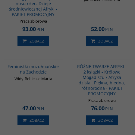
nosorożec. Dzieje
średniowiecznej Afryki -
PAKIET PROMOCYJNY
Praca zbiorowa
93.00
52.00
PLN
PLN
ZOBACZ
ZOBACZ
G1148
PAG1141
Feministki muzułmańskie
RÓŻNE TWARZE AFRYKI -
na Zachodzie
2 książki - Królowe
Mogadiszu / Afryka
Widy-Behiesse Marta
dzisiaj. Piękna, biedna,
różnorodna - PAKIET
PROMOCYJNY
Praca zbiorowa
47.00
76.00
PLN
PLN
ZOBACZ
ZOBACZ
G448
PAG1138