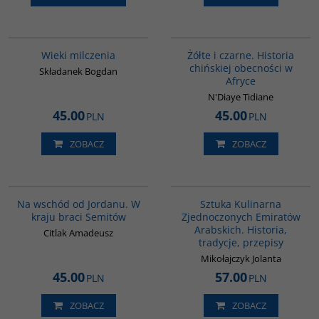
00162G
00253G
Wieki milczenia
Żółte i czarne. Historia
chińskiej obecności w
Składanek Bogdan
Afryce
N'Diaye Tidiane
45.00
45.00
PLN
PLN
ZOBACZ
ZOBACZ
G583
G1195
BESTSELLER
Na wschód od Jordanu. W
Sztuka Kulinarna
kraju braci Semitów
Zjednoczonych Emiratów
Arabskich. Historia,
Citlak Amadeusz
tradycje, przepisy
Mikołajczyk Jolanta
45.00
57.00
PLN
PLN
ZOBACZ
ZOBACZ