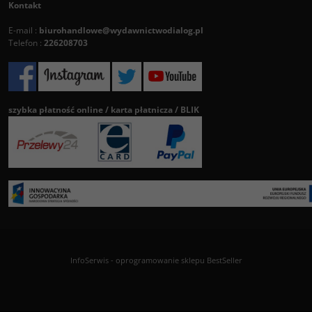
Kontakt
E-mail :
biurohandlowe@wydawnictwodialog.pl
Telefon :
226208703
szybka płatność online / karta płatnicza / BLIK
InfoSerwis
-
oprogramowanie sklepu BestSeller