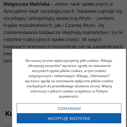
Małgorzata Malińska
– doktor nauk społecznych w
dyscyplinie nauk socjologicznych. Naukowo zajmuje się
socjologią i antropologią społeczną Afryki – zarówno
krajów muzułmańskich, jak i Czarnej Afryki. Jej
zainteresowania badawcze obejmują małżeństwo i życie
rodzinne tradycyjnych społeczności. W swych
badaniach terenowych koncentruje się na zagadnieniach
związanych z kobiecą seksualnością, płodnością i
Na naszej stronie wykorzystujemy pliki cookies. Klikając
żeńskim obrzezaniem w Afryce.
„Akceptuję wszystkie” wyrażasz zgodę na stosowanie
wszystkich typów plików cookies, w tym cookies
statystycznych i reklamowych. Klikając „Odmawiam”
wyrażasz zgodę na stosowanie wyłącznie plików cookies
niezbędnych do prawidłowego działania strony. Więcej
informacji o plikach cookies znajdziesz w Polityce
prywatności.
ODMAWIAM
Kupujący ten produkt kupili także:
AKCEPTUJĘ WSZYSTKIE
00035G
G1216