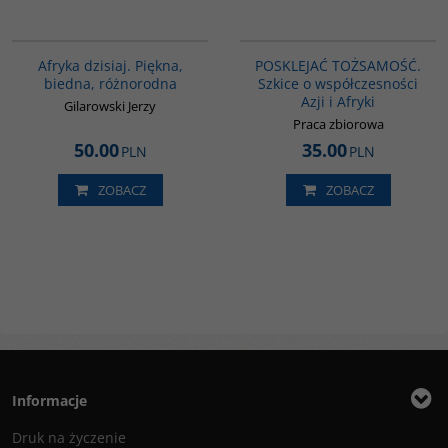
00028G
G1166
Afryka dzisiaj. Piękna,
POSKLEJAĆ TOŻSAMOŚĆ.
biedna, różnorodna
Szkice o współczesności
Azji i Afryki
Gilarowski Jerzy
Praca zbiorowa
50.00
35.00
PLN
PLN
ZOBACZ
ZOBACZ
Informacje
Druk na życzenie