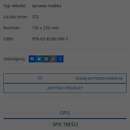
Typ okładki
:
oprawa miękka
Liczba stron
:
372
Rozmiar
:
150 x 235 mm
ISBN
:
978-83-8238-090-3
Udostępnij
:
F
T
W
C
P
a
w
y
o
o
c
i
k
p
d
e
t
o
y
z
b
t
p
L
i
DODAJ DO PRZECHOWALNI
o
e
i
e
o
r
n
l
ZAPYTAJ O PRODUKT
k
k
s
i
ę
OPIS
SPIS TREŚCI