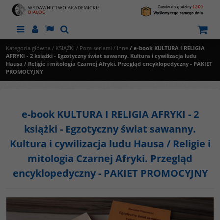
Menu
Panel
Lang
Szukaj
Kategoria główna
/
KSIĄŻKI
/
Poza seriami
/
Inne
/
e-book KULTURA I RELIGIA
AFRYKI - 2 książki - Egzotyczny świat sawanny. Kultura i cywilizacja ludu
Hausa / Religie i mitologia Czarnej Afryki. Przegląd encyklopedyczny - PAKIET
PROMOCYJNY
e-book KULTURA I RELIGIA AFRYKI - 2
książki - Egzotyczny świat sawanny.
Kultura i cywilizacja ludu Hausa / Religie i
mitologia Czarnej Afryki. Przegląd
encyklopedyczny - PAKIET PROMOCYJNY