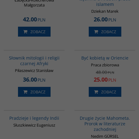
Łabęcka-Koecherowa
islamem
Małgorzata
Dziekan Marek
42.00
26.00
PLN
PLN
ZOBACZ
ZOBACZ
G439
G020
PROMOCJA
Słownik mitologii i religii
Być kobietą w Oriencie
czarnej Afryki
Praca zbiorowa
Piłaszewicz Stanisław
48.00
PLN
36.00
25.00
PLN
PLN
ZOBACZ
ZOBACZ
00199G
G1027
Pradzieje i legendy Indii
Drugie życie Mahometa.
Prorok w literaturze
Słuszkiewicz Eugeniusz
zachodniej
Nedim GÜRSEL