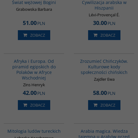
Świat wężowej Bogini
Cywilizacja arabska w
Hiszpanii
Grabowska Barbara
Lévi-Provençal É.
51.00
30.00
PLN
PLN
ZOBACZ
ZOBACZ
00122G
G351
Afryka i Europa. Od
Zrozumieć Chińczyków.
piramid egipskich do
Kulturowe kody
Polaków w Afryce
społeczności chińskich
Wschodniej
Zajdler Ewa
Zins Henryk
42.00
58.00
PLN
PLN
ZOBACZ
ZOBACZ
G549
00071G
Mitologia ludów tureckich
Arabia magica. Wiedza
tajemna u Arabów przed