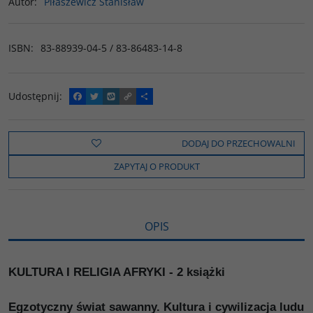
Autor
:
Piłaszewicz Stanisław
ISBN
:
83-88939-04-5 / 83-86483-14-8
Udostępnij
:
F
T
W
C
P
a
w
y
o
o
c
i
k
p
d
e
t
o
y
z
b
t
p
L
i
DODAJ DO PRZECHOWALNI
o
e
i
e
o
r
n
l
ZAPYTAJ O PRODUKT
k
k
s
i
ę
OPIS
KULTURA I RELIGIA AFRYKI - 2 książki
Egzotyczny świat sawanny. Kultura i cywilizacja ludu