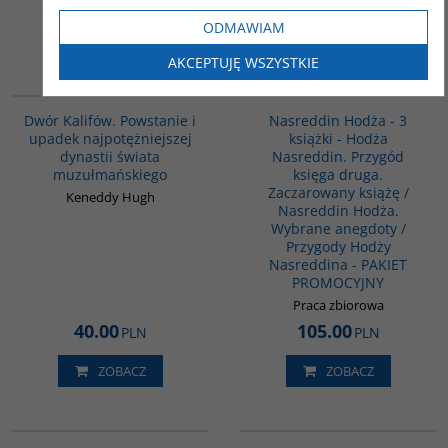
ODMAWIAM
ZOBACZ
ZOBACZ
AKCEPTUJĘ WSZYSTKIE
00173G
G1130
BESTSELLER
Dwór Kalifów. Powstanie i
Nasreddin Hodża - 3
upadek najpotężniejszej
książki - Hodża
dynastii świata
Nasreddin. Przygód
muzułmańskiego
księga druga.
Zaczarowany książę /
Keneddy Hugh
Nasreddin Hodża.
Wybrane anegdoty /
Przygody Hodży
Nasreddina - PAKIET
PROMOCYJNY
Praca zbiorowa
40.00
105.00
PLN
PLN
ZOBACZ
ZOBACZ
00160G
00020G