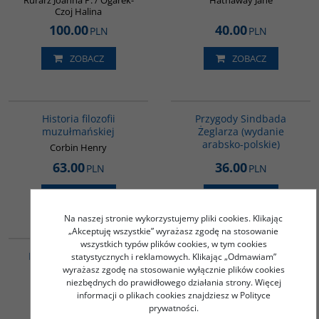
Rurarz Joanna P. / Ogarek-
Hathaway Jane
Czoj Halina
100.00
40.00
PLN
PLN
ZOBACZ
ZOBACZ
G082
G365
BESTSELLER
Historia filozofii
Przygody Sindbada
muzułmańskiej
Żeglarza (wydanie
arabsko-polskie)
Corbin Henry
63.00
36.00
PLN
PLN
ZOBACZ
ZOBACZ
Na naszej stronie wykorzystujemy pliki cookies. Klikając
00023G
G1217
„Akceptuję wszystkie” wyrażasz zgodę na stosowanie
wszystkich typów plików cookies, w tym cookies
BESTSELLER
Konflikty i napięcia w
SEKSUALNOŚĆ I EROTYKA
statystycznych i reklamowych. Klikając „Odmawiam”
świecie arabskim
W JAPONII Kultura -
wyrażasz zgodę na stosowanie wyłącznie plików cookies
Sztuka - Społeczeństwo
niezbędnych do prawidłowego działania strony. Więcej
Niedziela Szymon
informacji o plikach cookies znajdziesz w Polityce
Matusiak Gabriela
prywatności.
45.00
60.00
PLN
PLN