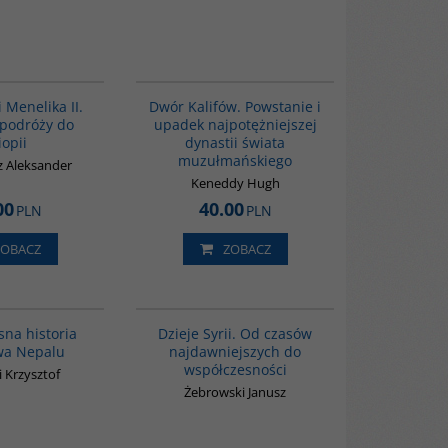
G341
00173G
BESTSELLER
 Menelika II.
Dwór Kalifów. Powstanie i
 podróży do
upadek najpotężniejszej
iopii
dynastii świata
muzułmańskiego
z Aleksander
Keneddy Hugh
00
40.00
PLN
PLN
ZOBACZ
ZOBACZ
G331
00101G
na historia
Dzieje Syrii. Od czasów
wa Nepalu
najdawniejszych do
współczesności
 Krzysztof
Żebrowski Janusz