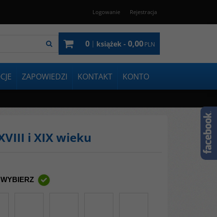
Logowanie
Rejestracja
0
0,00
|
książek -
PLN
CJE
ZAPOWIEDZI
KONTAKT
KONTO
VIII i XIX wieku
 WYBIERZ