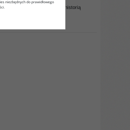
kies niezbędnych do prawidłowego
ci.
e zajmuje się badaniami nad historią