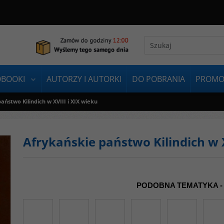
OBOOKI
AUTORZY I AUTORKI
DO POBRANIA
PROMO
aństwo Kilindich w XVIII i XIX wieku
Afrykańskie państwo Kilindich w X
PODOBNA TEMATYKA -