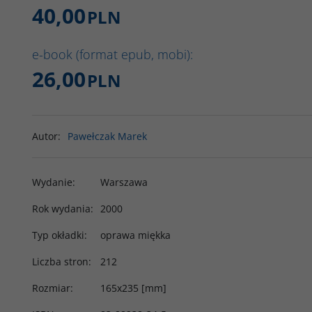
40,00
PLN
e-book (format epub, mobi):
26,00
PLN
Autor
:
Pawełczak Marek
Wydanie
:
Warszawa
Rok wydania
:
2000
Typ okładki
:
oprawa miękka
Liczba stron
:
212
Rozmiar
:
165x235 [mm]