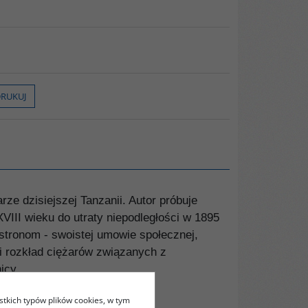
RUKUJ
ze dzisiejszej Tanzanii. Autor próbuje
III wieku do utraty niepodległości w 1895
 stronom - swoistej umowie społecznej,
 i rozkład ciężarów związanych z
icy.
stkich typów plików cookies, w tym