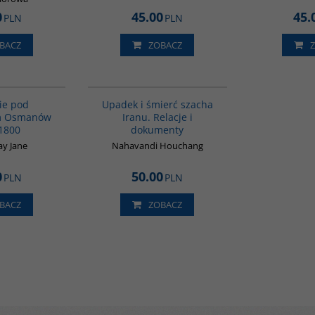
0
45.00
45.
PLN
PLN
BACZ
ZOBACZ
G011
G314
ie pod
Upadek i śmierć szacha
m Osmanów
Iranu. Relacje i
1800
dokumenty
y Jane
Nahavandi Houchang
0
50.00
PLN
PLN
BACZ
ZOBACZ