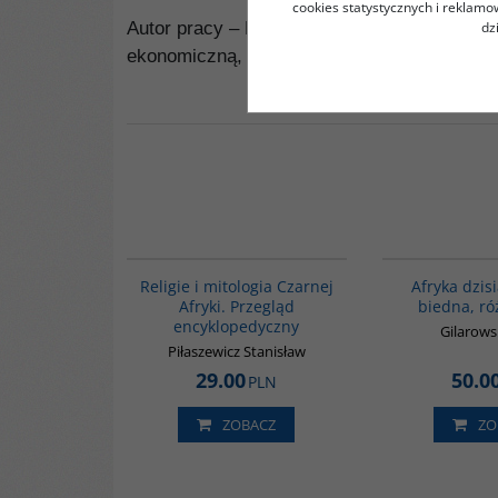
cookies statystycznych i reklam
dz
Autor pracy – Marek Pawełczak – jest pracow
ekonomiczną, polityczną i społeczną Afryki.
00244G
Religie i mitologia Czarnej
Afryka dzisi
Afryki. Przegląd
biedna, r
encyklopedyczny
Gilarows
Piłaszewicz Stanisław
29.00
50.0
PLN
ZOBACZ
ZO