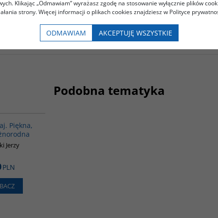
owych. Klikając „Odmawiam” wyrażasz zgodę na stosowanie wyłącznie plików coo
iałania strony. Więcej informacji o plikach cookies znajdziesz w Polityce prywatnoś
nikiem Instytutu Historii Uniwersytetu Warszawskiego, gdzi
ODMAWIAM
AKCEPTUJĘ WSZYSTKIE
Podobna tematyka
00028G
aj. Piękna,
óżnorodna
ki Jerzy
0
PLN
BACZ