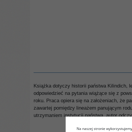
Książka dotyczy historii państwa Kilindich,
odpowiedzieć na pytania wiążące się z pows
roku. Praca opiera się na założeniach, że pa
zawartej pomiędzy lineażem panującym rodu K
utrzymaniem instytucji państwa, autor odczyt
Na naszej stronie wykorzystujemy 