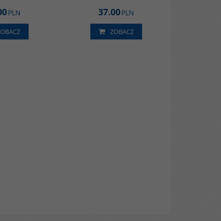
00
37.00
PLN
PLN
ZOBACZ
ZOBACZ