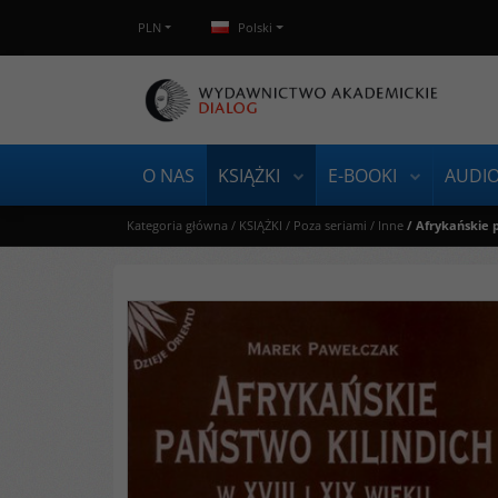
PLN
Polski
O NAS
KSIĄŻKI
E-BOOKI
AUDI
Kategoria główna
/
KSIĄŻKI
/
Poza seriami
/
Inne
/
Afrykańskie p