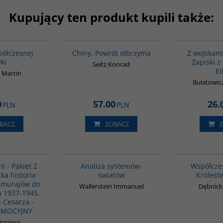
Kupujący ten produkt kupili także:
G1062
G027
BESTSELLER
półczesnej
Chiny. Powrót olbrzyma
Z wojskami
yki
Zapiski z
Seitz Konrad
Et
 Martin
Bułatowic
0
57.00
26.
PLN
PLN
BACZ
ZOBACZ
PAG1118
00049G
BESTSELLER
I - Pakiet 2
Analiza systemów-
Współczes
tka historia
światów
Królest
samurajów do
Wallerstein Immanuel
Dębnicki
a 1937-1945.
 Cesarza -
OMOCYJNY
biorowa