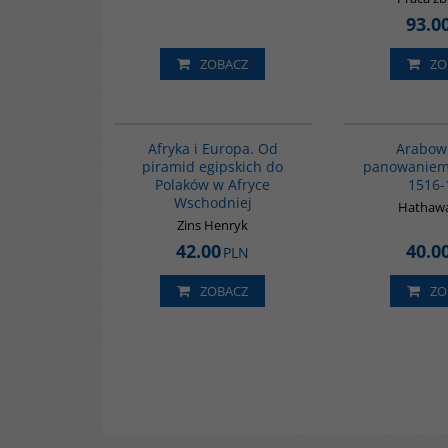
93.0
ZOBACZ
ZO
00122G
Afryka i Europa. Od
Arabow
piramid egipskich do
panowanie
Polaków w Afryce
1516-
Wschodniej
Hathawa
Zins Henryk
42.00
40.0
PLN
ZOBACZ
ZO