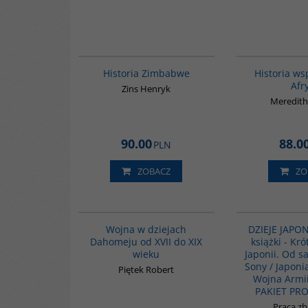
G102
Historia Zimbabwe
Historia ws
Afr
Zins Henryk
Meredith
90.00
88.0
PLN
ZOBACZ
ZO
G327
Wojna w dziejach
DZIEJE JAPONI
Dahomeju od XVII do XIX
książki - Kró
wieku
Japonii. Od 
Sony / Japoni
Piętek Robert
Wojna Armii
PAKIET PR
Praca z