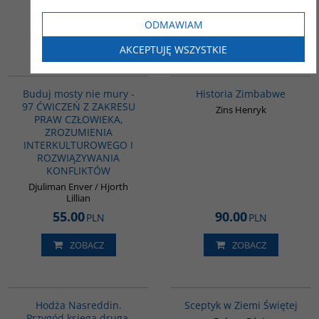
60.00
62.00
PLN
PLN
ODMAWIAM
ZOBACZ
ZOBACZ
AKCEPTUJĘ WSZYSTKIE
G639
G102
BESTSELLER
Buduj mosty nie mury -
Historia Zimbabwe
97 ĆWICZEŃ Z ZAKRESU
Zins Henryk
PRAW CZŁOWIEKA,
ZROZUMIENIA
INTERKULTUROWEGO I
ROZWIĄZYWANIA
KONFLIKTÓW
Djuliman Enver / Hjorth
Lillian
55.00
90.00
PLN
PLN
ZOBACZ
ZOBACZ
G513
G264
Hodża Nasreddin.
Sceptyk w Ziemi Świętej
Przygód księga druga.