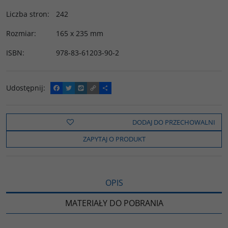
Liczba stron
:
242
Rozmiar
:
165 x 235 mm
ISBN
:
978-83-61203-90-2
Udostępnij
:
F
T
W
C
P
a
w
y
o
o
c
i
k
p
d
e
t
o
y
z
b
t
p
L
i
DODAJ DO PRZECHOWALNI
o
e
i
e
o
r
n
l
ZAPYTAJ O PRODUKT
k
k
s
i
ę
OPIS
MATERIAŁY DO POBRANIA