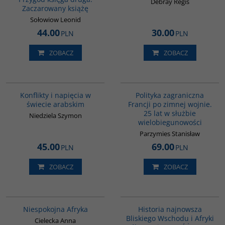
Debray Régis
Zaczarowany książę
Sołowiow Leonid
44.00
30.00
PLN
PLN
ZOBACZ
ZOBACZ
00023G
G647
Konflikty i napięcia w
Polityka zagraniczna
świecie arabskim
Francji po zimnej wojnie.
25 lat w służbie
Niedziela Szymon
wielobiegunowości
Parzymies Stanisław
45.00
69.00
PLN
PLN
ZOBACZ
ZOBACZ
00223G
G1039
BESTSELLER
Niespokojna Afryka
Historia najnowsza
Bliskiego Wschodu i Afryki
Cielecka Anna