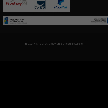
InfoSerwis
-
oprogramowanie sklepu BestSeller