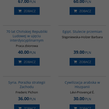
67.00
60.00
PLN
PLN
ZOBACZ
ZOBACZ
G1126
G055
70 lat Chińskiej Republiki
Egipt. Stulecie przemian
Ludowej w ujęciu
Stępniewska-Holzer Barbara
interdyscyplinarnym
Praca zbiorowa
40.00
39.00
PLN
PLN
ZOBACZ
ZOBACZ
G586
00020G
Syria. Porażka strategii
Cywilizacja arabska w
Zachodu
Hiszpanii
Frederic Pichon
Lévi-Provençal É.
36.00
30.00
PLN
PLN
ZOBACZ
ZOBACZ