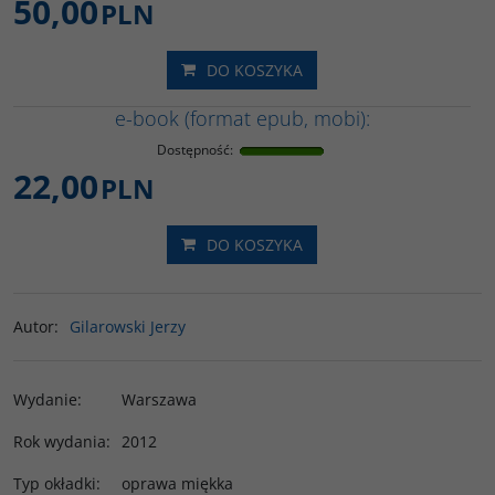
50,00
PLN
DO KOSZYKA
e-book (format epub, mobi):
Dostępność
:
22,00
PLN
DO KOSZYKA
Autor
:
Gilarowski Jerzy
Wydanie
:
Warszawa
Rok wydania
:
2012
Typ okładki
:
oprawa miękka