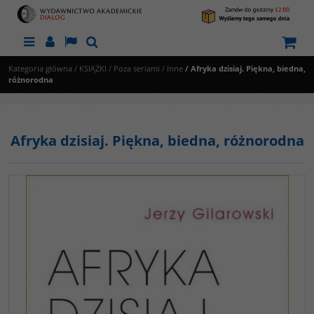
Menu
Panel
Lang
Szukaj
Kategoria główna
/
KSIĄŻKI
/
Poza seriami
/
Inne
/
Afryka dzisiaj. Piękna, biedna,
różnorodna
Afryka dzisiaj. Piękna, biedna, różnorodna