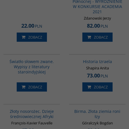
Północnej - WYRÓŻNIENIE
W KONKURSIE ACADEMIA
2021
Zdanowski Jerzy
22.00
82.00
PLN
PLN
ZOBACZ
ZOBACZ
G291
00305G
Światło słowem zwane.
Historia Izraela
Wypisy z literatury
Shapira Anita
staroindyjskiej
73.00
PLN
ZOBACZ
ZOBACZ
00310G
G1119
Złoty nosorożec. Dzieje
Birma. Złota ziemia roni
średniowiecznej Afryki
łzy
François-Xavier Fauvelle
Góralczyk Bogdan