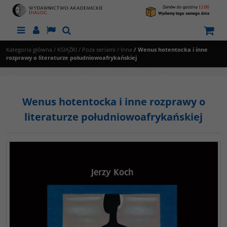
Menu
Panel
Lang
Szukaj
Kategoria główna
/
KSIĄŻKI
/
Poza seriami
/
Inne
/
Wenus hotentocka i inne
rozprawy o literaturze południowoafrykańskiej
Wenus hotentocka i inne rozprawy o
literaturze południowoafrykańskiej