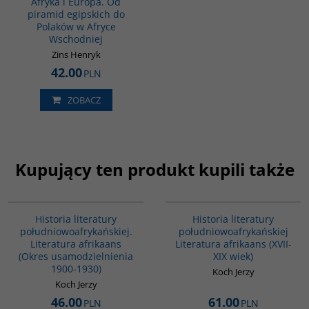
Afryka i Europa. Od
piramid egipskich do
Polaków w Afryce
Wschodniej
Zins Henryk
42.00
PLN
ZOBACZ
Kupujący ten produkt kupili także
G088
G090
Historia literatury
Historia literatury
południowoafrykańskiej.
południowoafrykańskiej
Literatura afrikaans
Literatura afrikaans (XVII-
(Okres usamodzielnienia
XIX wiek)
1900-1930)
Koch Jerzy
Koch Jerzy
46.00
61.00
PLN
PLN