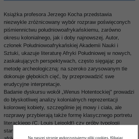
Książka profesora Jerzego Kocha przedstawia
niezwykle zróżnicowany wybór rozpraw poświęconych
piśmiennictwu południowoafrykańskiemu, zarówno
okresu kolonialnego, jak i doby najnowszej. Autor,
członek Południowoafrykańskiej Akademii Nauki i
Sztuki, ukazuje literaturę Afryki Południowej w nowych,
zaskakujących perspektywach, często sięgając po
metodę archeologiczną: na szeroko zarysowanym tle
dokonuje głębokich cięć, by przeprowadzić swe
erudycyjne interpretacje.
Badanie dyskursu wokół „Wenus Hotentockiej” prowadzi
do błyskotliwej analizy kolonialnych reprezentacji
kolorowej kobiety, szczególnie jej mowy i ciała, ale
rozprawy przybierają także formę klasycznego portretu
literackiego (C. Louis Leipoldt) czy próby typologii
stanowisk badawczych (teorie na temat genezy języka
Na naszej stronie wykorzystujemy pliki cookies. Klikając
afrikaans). Na ogół mają też podwójne dno. Esej o tym,