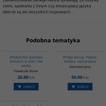
zainteresowania samego Autora sprawiają, że motywy
ziemi, spotkania z Innym czy emancypacji języka
obecne są we wszystkich rozprawach.
Podobna tematyka
00015G
00028G
Afrykańskie państwo
Afryka dzisiaj. Piękna,
Kilindich w XVIII i XIX
biedna, różnorodna
wieku
Gilarowski Jerzy
Pawełczak Marek
26.00
50.00
PLN
PLN
ZOBACZ
ZOBACZ
00122G