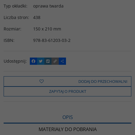
Typ okładki
:
oprawa twarda
Liczba stron
:
438
Rozmiar
:
150 x 210 mm
ISBN
:
978-83-61203-03-2
Udostępnij
:
F
T
W
C
P
a
w
y
o
o
c
i
k
p
d
e
t
o
y
z
b
t
p
L
i
DODAJ DO PRZECHOWALNI
o
e
i
e
o
r
n
l
ZAPYTAJ O PRODUKT
k
k
s
i
ę
OPIS
MATERIAŁY DO POBRANIA