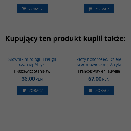
ZOBACZ
ZOBACZ
Kupujący ten produkt kupili także:
G439
00310G
Słownik mitologii i religii
Złoty nosorożec. Dzieje
czarnej Afryki
średniowiecznej Afryki
Piłaszewicz Stanisław
François-Xavier Fauvelle
36.00
67.00
PLN
PLN
ZOBACZ
ZOBACZ