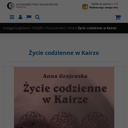
Menu
Panel
Lang
Szukaj
Kategoria główna
/
KSIĄŻKI
/
Poza seriami
/
Inne
/
Życie codzienne w Kairze
Życie codzienne w Kairze