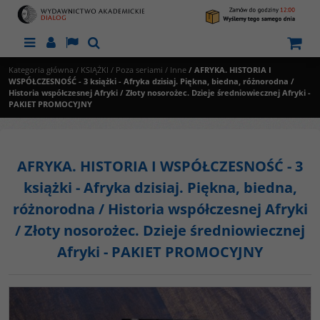
Menu
Panel
Lang
Szukaj
Kategoria główna
/
KSIĄŻKI
/
Poza seriami
/
Inne
/
AFRYKA. HISTORIA I
WSPÓŁCZESNOŚĆ - 3 książki - Afryka dzisiaj. Piękna, biedna, różnorodna /
Historia współczesnej Afryki / Złoty nosorożec. Dzieje średniowiecznej Afryki -
PAKIET PROMOCYJNY
AFRYKA. HISTORIA I WSPÓŁCZESNOŚĆ - 3
książki - Afryka dzisiaj. Piękna, biedna,
różnorodna / Historia współczesnej Afryki
/ Złoty nosorożec. Dzieje średniowiecznej
Afryki - PAKIET PROMOCYJNY