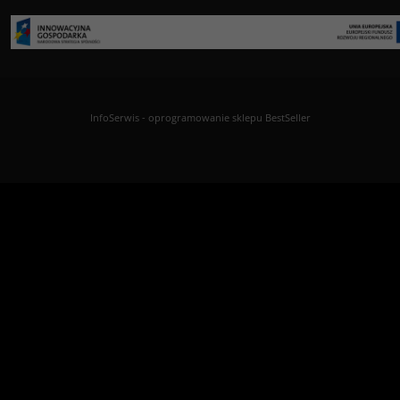
InfoSerwis
-
oprogramowanie sklepu BestSeller