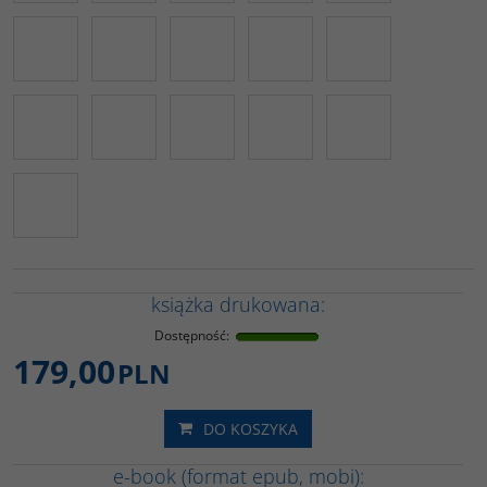
książka drukowana:
Dostępność
:
179,00
PLN
DO KOSZYKA
e-book (format epub, mobi):