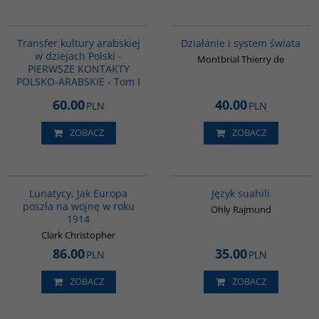
G1021
G046
Transfer kultury arabskiej
Działanie i system świata
w dziejach Polski -
Montbrial Thierry de
PIERWSZE KONTAKTY
POLSKO-ARABSKIE - Tom I
60.00
40.00
PLN
PLN
ZOBACZ
ZOBACZ
G628
G546
BESTSELLER
Lunatycy. Jak Europa
Język suahili
poszła na wojnę w roku
Ohly Rajmund
1914
Clark Christopher
86.00
35.00
PLN
PLN
ZOBACZ
ZOBACZ