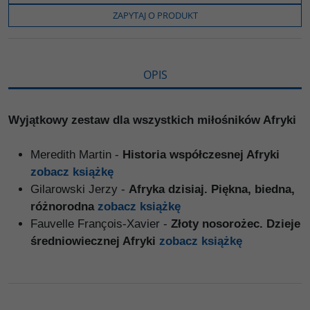
o
e
i
e
o
r
n
l
ZAPYTAJ O PRODUKT
k
k
s
i
ę
OPIS
Wyjątkowy zestaw dla wszystkich miłośników Afryki
Meredith Martin -
Historia współczesnej Afryki
zobacz książkę
Gilarowski Jerzy -
Afryka dzisiaj. Piękna, biedna,
różnorodna
zobacz książkę
Fauvelle François-Xavier -
Złoty nosorożec. Dzieje
średniowiecznej Afryki
zobacz książkę