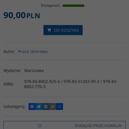
Dostępność
:
90,00
PLN
DO KOSZYKA
Autor
:
Praca zbiorowa
Wydanie
:
Warszawa
978-83-8002-925-5 / 978-83-61203-90-2 / 978-83-
ISBN
:
8002-776-3
Udostępnij
:
F
T
W
C
P
a
w
y
o
o
c
i
k
p
d
e
t
o
y
z
b
t
p
L
i
DODAJ DO PRZECHOWALNI