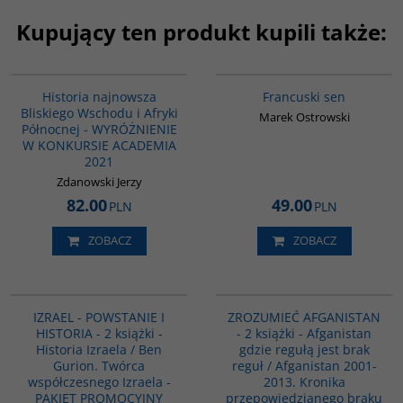
Kupujący ten produkt kupili także:
G1039
G1003
BESTSELLER
Historia najnowsza
Francuski sen
Bliskiego Wschodu i Afryki
Marek Ostrowski
Północnej - WYRÓŻNIENIE
W KONKURSIE ACADEMIA
2021
Zdanowski Jerzy
82.00
49.00
PLN
PLN
ZOBACZ
ZOBACZ
PAG1112
PAG1153
IZRAEL - POWSTANIE I
ZROZUMIEĆ AFGANISTAN
HISTORIA - 2 książki -
- 2 książki - Afganistan
Historia Izraela / Ben
gdzie regułą jest brak
Gurion. Twórca
reguł / Afganistan 2001-
współczesnego Izraela -
2013. Kronika
PAKIET PROMOCYJNY
przepowiedzianego braku