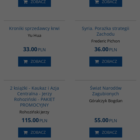
ZOBACZ
ZOBACZ
G776
G586
Kroniki sprzedawcy krwi
Syria. Porażka strategii
Zachodu
Yu Hua
Frederic Pichon
33.00
36.00
PLN
PLN
ZOBACZ
ZOBACZ
PAG1016
G1152
2 książki - Kaukaz i Azja
Świat Narodów
Centralna - Jerzy
Zagubionych
Rohoziński - PAKIET
Góralczyk Bogdan
PROMOCYJNY
Rohoziński Jerzy
115.00
55.00
PLN
PLN
ZOBACZ
ZOBACZ