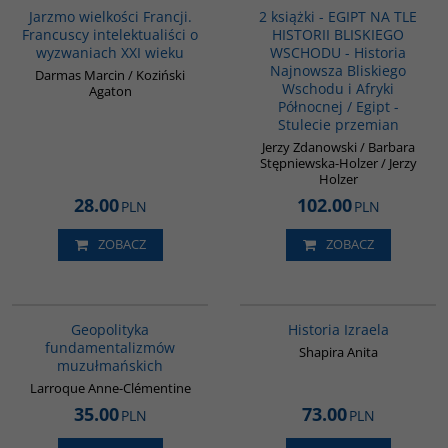
Jarzmo wielkości Francji.
2 książki - EGIPT NA TLE
Francuscy intelektualiści o
HISTORII BLISKIEGO
wyzwaniach XXI wieku
WSCHODU - Historia
Najnowsza Bliskiego
Darmas Marcin / Koziński
Wschodu i Afryki
Agaton
Północnej / Egipt -
Stulecie przemian
Jerzy Zdanowski / Barbara
Stępniewska-Holzer / Jerzy
Holzer
28.00
102.00
PLN
PLN
ZOBACZ
ZOBACZ
00172G
00305G
Geopolityka
Historia Izraela
fundamentalizmów
Shapira Anita
muzułmańskich
Larroque Anne-Clémentine
35.00
73.00
PLN
PLN