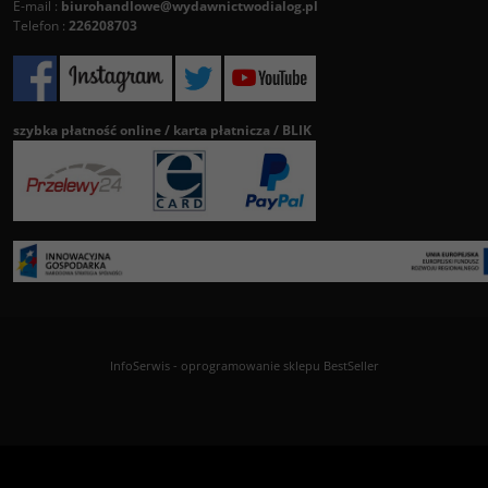
E-mail :
biurohandlowe@wydawnictwodialog.pl
Telefon :
226208703
szybka płatność online / karta płatnicza / BLIK
InfoSerwis
-
oprogramowanie sklepu BestSeller