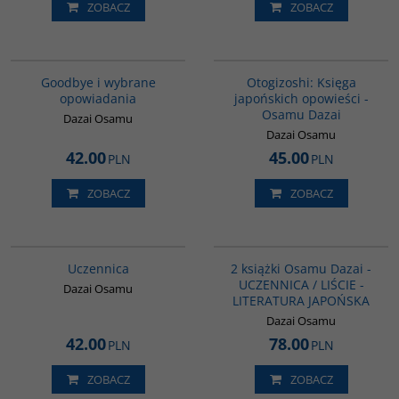
ZOBACZ
ZOBACZ
Typ okładki
:
oprawa miękka
Liczba stron
:
294
Rozmiar
:
145 x 205 mm
G1038
G1004
ISBN
:
978-83-8238-035-4
Stan
:
Nowy
BESTSELLER
ój
Fascynująca interpretacja
Goodbye i wybrane
Otogizoshi: Księga
tradycyjnych opowieści japońskich
opowiadania
japońskich opowieści -
osadzona przez autora w realiach II
Osamu Dazai
wojny światowej. Uniwersalne
Dazai Osamu
historie o uczuciach i zmaganiach z
Dazai Osamu
losem opowiedziane są w ciekawy,
42.00
45.00
intrygujący sposób, a stare
PLN
PLN
opowieści nabierają nowego sensu
w obliczu wojennej tragedii.
ZOBACZ
ZOBACZ
„Otogizōshi. Księga japońskich
opowieści” to świetny przykład na
książkę, która pozostając na
G1000
PAG1175
wskroś „japońska” przemawia
BESTSELLER
również do zachodniego
2 książki Osamu Dazai - UCZENNICA
Uczennica
2 książki Osamu Dazai -
czytelnika.
y
/ LIŚCIE - LITERATURA JAPOŃSKA
UCZENNICA / LIŚCIE -
Dazai Osamu
Wydawnictwo
:
Dialog
Wydawnictwo
:
Dialog
LITERATURA JAPOŃSKA
im
Autor
:
Osamu Dazai
Autor
:
Osamu Dazai
Tytuł oryginału
:
お伽草紙
Tłumaczenie
:
Dariusz Latoś / Iga
Dazai Osamu
Tłumaczenie
:
Katarzyna
Rutkowska
42.00
78.00
PLN
PLN
Sonnenberg-Musiał
Typ okładki
:
oprawa miękka
Wydanie
:
Warszawa
ISBN
:
978-83-8238-999-9
Rok wydania
:
2019
ZOBACZ
ZOBACZ
Typ okładki
:
oprawa miękka