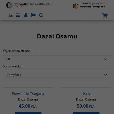
Panel
Menu
Panel
Lang
Szukaj
Dazai Osamu
Wyników na stronie
:
Sortuj według
:
G1209
G1174
BESTSELLER
Zbiór opowiadań
Powrót do Tsugaru
Liście
Wydawnictwo
:
Dialog
Dazai Osamu
Dazai Osamu
Autor
:
Osamu Dazai
Tłumaczenie
:
Dariusz Latoś
45.00
50.00
PLN
PLN
Wydanie
:
Warszawa
Rok wydania
:
2022