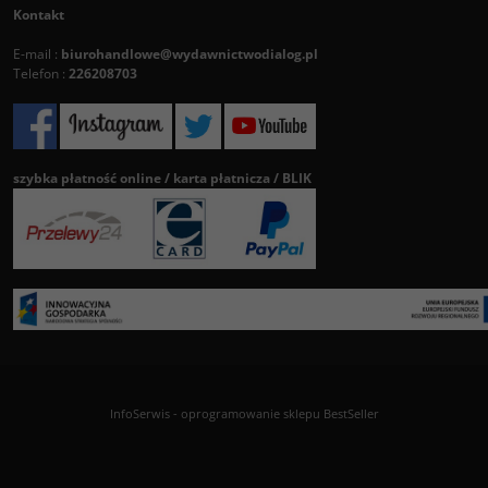
Kontakt
E-mail :
biurohandlowe@wydawnictwodialog.pl
Telefon :
226208703
szybka płatność online / karta płatnicza / BLIK
InfoSerwis
-
oprogramowanie sklepu BestSeller