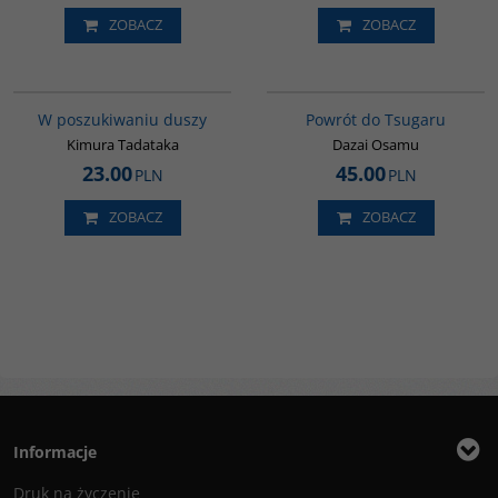
ZOBACZ
ZOBACZ
G649
G1209
BESTSELLER
W poszukiwaniu duszy
Powrót do Tsugaru
Kimura Tadataka
Dazai Osamu
23.00
45.00
PLN
PLN
ZOBACZ
ZOBACZ
Informacje
Druk na życzenie