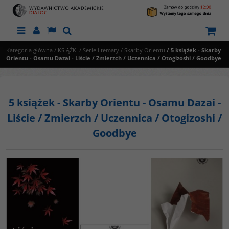
Menu
Panel
Lang
Szukaj
Kategoria główna
/
KSIĄŻKI
/
Serie i tematy
/
Skarby Orientu
/
5 książek - Skarby
Orientu - Osamu Dazai - Liście / Zmierzch / Uczennica / Otogizoshi / Goodbye
5 książek - Skarby Orientu - Osamu Dazai -
Liście / Zmierzch / Uczennica / Otogizoshi /
Goodbye