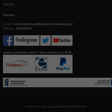
Zwroty
Kontakt
E-mail :
biurohandlowe@wydawnictwodialog.pl
Telefon :
226208703
szybka płatność online / karta płatnicza / BLIK
InfoSerwis
-
oprogramowanie sklepu BestSeller