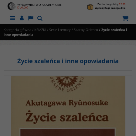
Menu
Panel
Lang
Szukaj
Kategoria główna
/
KSIĄŻKI
/
Serie i tematy
/
Skarby Orientu
/
Życie szaleńca i
inne opowiadania
Życie szaleńca i inne opowiadania