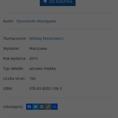
DO KOSZYKA
Autor
:
Ryunosuke Akutagawa
Tłumaczenie
:
Mikołaj Melanowicz
Wydanie
:
Warszawa
Rok wydania
:
2015
Typ okładki
:
oprawa miękka
Liczba stron
:
166
ISBN
:
978-83-8002-198-3
Udostępnij
:
F
T
W
C
P
a
w
y
o
o
c
i
k
p
d