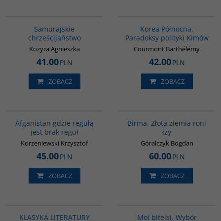
G530
00089G
Samurajskie
Korea Północna.
chrześcijaństwo
Paradoksy polityki Kimów
Kozyra Agnieszka
Courmont Barthélémy
41.00
42.00
PLN
PLN
ZOBACZ
ZOBACZ
00110G
G1119
Afganistan gdzie regułą
Birma. Złota ziemia roni
jest brak reguł
łzy
Korzeniewski Krzysztof
Góralczyk Bogdan
45.00
60.00
PLN
PLN
ZOBACZ
ZOBACZ
PAG1011
G573
KLASYKA LITERATURY
Moi bitelsi. Wybór