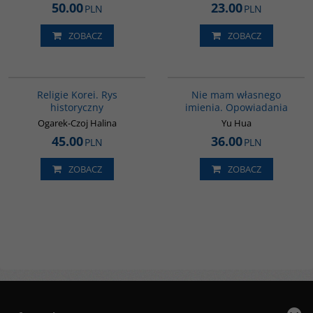
50.00
23.00
PLN
PLN
ZOBACZ
ZOBACZ
G556
G1014
Religie Korei. Rys
Nie mam własnego
historyczny
imienia. Opowiadania
Ogarek-Czoj Halina
Yu Hua
45.00
36.00
PLN
PLN
ZOBACZ
ZOBACZ