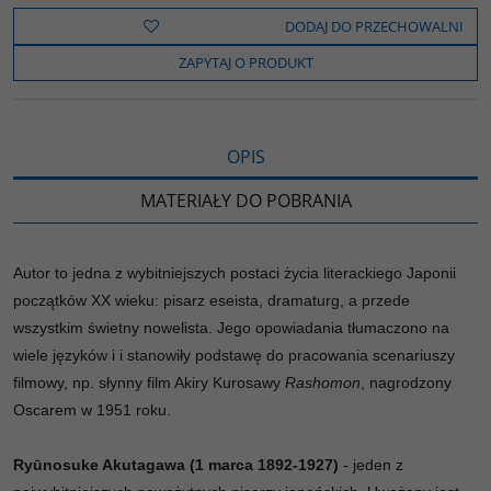
e
t
o
y
z
b
t
p
L
i
DODAJ DO PRZECHOWALNI
o
e
i
e
o
r
n
l
ZAPYTAJ O PRODUKT
k
k
s
i
ę
OPIS
MATERIAŁY DO POBRANIA
Autor to jedna z wybitniejszych postaci życia literackiego Japonii
początków XX wieku: pisarz eseista, dramaturg, a przede
wszystkim świetny nowelista. Jego opowiadania tłumaczono na
wiele języków i i stanowiły podstawę do pracowania scenariuszy
filmowy, np. słynny film Akiry Kurosawy
Rashomon
, nagrodzony
Oscarem w 1951 roku.
Ryūnosuke Akutagawa (1 marca 1892-1927)
- jeden z