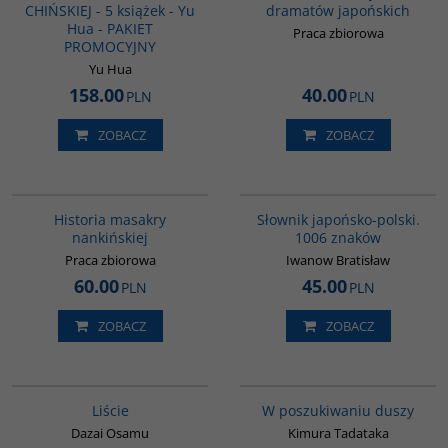
CHIŃSKIEJ - 5 książek - Yu
dramatów japońskich
Hua - PAKIET
Praca zbiorowa
PROMOCYJNY
Yu Hua
158.00
40.00
PLN
PLN
ZOBACZ
ZOBACZ
G1147
G580
Historia masakry
Słownik japońsko-polski.
nankińskiej
1006 znaków
Praca zbiorowa
Iwanow Bratisław
60.00
45.00
PLN
PLN
ZOBACZ
ZOBACZ
G1174
G649
Liście
W poszukiwaniu duszy
Dazai Osamu
Kimura Tadataka