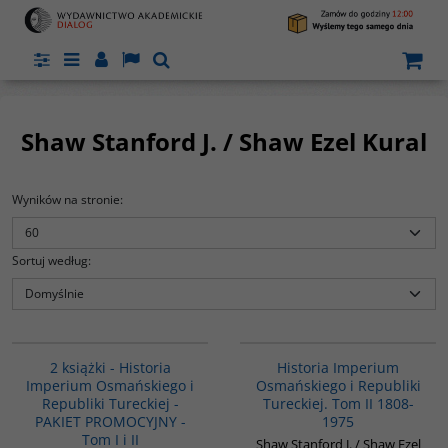
Panel
Menu
Panel
Lang
Szukaj
Shaw Stanford J. / Shaw Ezel Kural
Wyników na stronie
:
Sortuj według
:
PAG1006
00091G
BESTSELLER
Praca Stanforda J. Shawa jest
2 książki - Historia
Historia Imperium
niezwykle szczegółowym
Imperium Osmańskiego i
Osmańskiego i Republiki
 -
opracowaniem prawie siedmiuset
Republiki Tureckiej -
Tureckiej. Tom II 1808-
ć
lat historii państwa tureckiego.
PAKIET PROMOCYJNY -
Oprócz obszernych opisów i analiz
1975
ważnych wydarzeń historycznych
Tom I i II
Shaw Stanford J. / Shaw Ezel