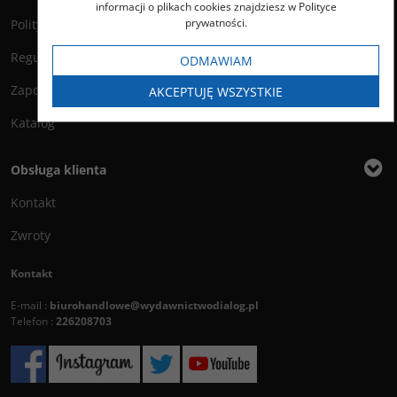
informacji o plikach cookies znajdziesz w Polityce
prywatności.
Polityka prywatności
Regulamin księgarni
ODMAWIAM
Zapowiedzi
AKCEPTUJĘ WSZYSTKIE
Katalog
Obsługa klienta
Kontakt
Zwroty
Kontakt
E-mail :
biurohandlowe@wydawnictwodialog.pl
Telefon :
226208703