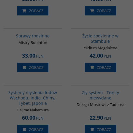
ZOBACZ
ZOBACZ
G272
00074G
Sprawy rodzinne
Życie codzienne w
Stambule
Mistry Rohinton
Yildirim Magdalena
33.00
42.00
PLN
PLN
ZOBACZ
ZOBACZ
G6014
00293G
Systemy myślenia ludów
Zły system - Teksty
Wschodu. Indie, Chiny,
niewydane
Tybet, Japonia
Dołęga-Mostowicz Tadeusz
Hajime Nakamura
60.00
22.90
PLN
PLN
ZOBACZ
ZOBACZ