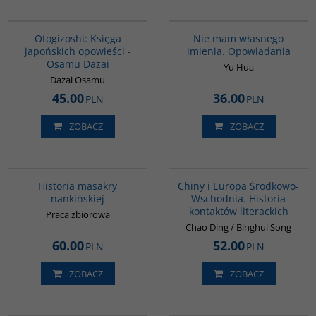
G1004
G1014
Otogizoshi: Księga
Nie mam własnego
japońskich opowieści -
imienia. Opowiadania
Osamu Dazai
Yu Hua
Dazai Osamu
45.00
36.00
PLN
PLN
ZOBACZ
ZOBACZ
G1147
G1055
Historia masakry
Chiny i Europa Środkowo-
nankińskiej
Wschodnia. Historia
kontaktów literackich
Praca zbiorowa
Chao Ding / Binghui Song
60.00
52.00
PLN
PLN
ZOBACZ
ZOBACZ
PAG1117
00215G