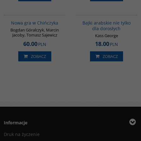
G1205
G538
BESTSELLER
Nowa gra w Chińczyka
Bajki arabskie nie tylko
dla dorosłych
Bogdan Góralczyk, Marcin
Jacoby, Tomasz Sajewicz
Kass George
60.00
18.00
PLN
PLN
ZOBACZ
ZOBACZ
Informacje
Druk na życzenie