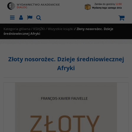
Menu
Panel
Lang
Szukaj
Kategoria główna
/
KSIĄŻKI
/
Wszystkie książki
/
Złoty nosorożec. Dzieje
średniowiecznej Afryki
Złoty nosorożec. Dzieje średniowiecznej
Afryki