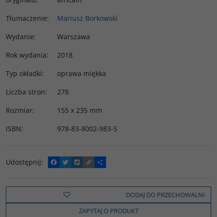
Tłumaczenie
:
Mariusz Borkowski
Wydanie
:
Warszawa
Rok wydania
:
2018
Typ okładki
:
oprawa miękka
Liczba stron
:
278
Rozmiar
:
155 x 235 mm
ISBN
:
978-83-8002-983-5
Udostępnij
:
F
T
W
C
P
a
w
y
o
o
c
i
k
p
d
e
t
o
y
z
b
t
p
L
i
DODAJ DO PRZECHOWALNI
o
e
i
e
o
r
n
l
ZAPYTAJ O PRODUKT
k
k
s