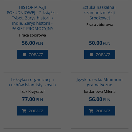
HISTORIA AZJI
Sztuka naskalna i
POŁUDNIOWEJ - 2 książki -
szamanizm Azji
Tybet. Zarys historii /
Środkowej
Indie. Zarys historii -
Praca zbiorowa
PAKIET PROMOCYJNY
Praca zbiorowa
56.00
50.00
PLN
PLN
ZOBACZ
ZOBACZ
G587
GI360
Leksykon organizacji i
Język turecki. Minimum
ruchów islamistycznych
gramatyczne
Izak Krzysztof
Jordanowa Milena
77.00
56.00
PLN
PLN
ZOBACZ
ZOBACZ
PAG1048
G1019