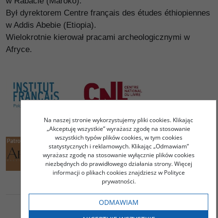
w Rabacie (Maroko).
Był dyrektorem Centre français des études éthiopiennes
w Addis Abebie (Etiopia).
Wielokrotnie kierował pracami archeologicznymi w
Afryce.
Na naszej stronie wykorzystujemy pliki cookies. Klikając
„Akceptuję wszystkie” wyrażasz zgodę na stosowanie
wszystkich typów plików cookies, w tym cookies
statystycznych i reklamowych. Klikając „Odmawiam”
wyrażasz zgodę na stosowanie wyłącznie plików cookies
niezbędnych do prawidłowego działania strony. Więcej
informacji o plikach cookies znajdziesz w Polityce
prywatności.
ODMAWIAM