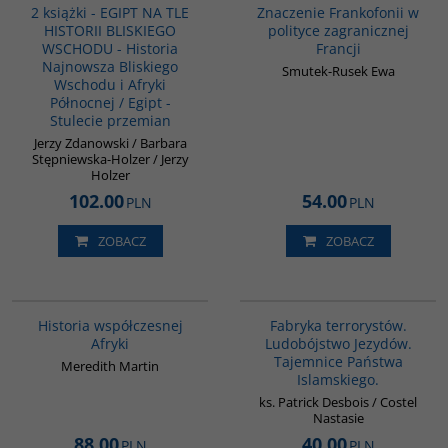
2 książki - EGIPT NA TLE
Znaczenie Frankofonii w
HISTORII BLISKIEGO
polityce zagranicznej
WSCHODU - Historia
Francji
Najnowsza Bliskiego
Smutek-Rusek Ewa
Wschodu i Afryki
Północnej / Egipt -
Stulecie przemian
Jerzy Zdanowski / Barbara
Stępniewska-Holzer / Jerzy
Holzer
102.00
54.00
PLN
PLN
ZOBACZ
ZOBACZ
G1062
G1002
BESTSELLER
Historia współczesnej
Fabryka terrorystów.
Afryki
Ludobójstwo Jezydów.
Tajemnice Państwa
Meredith Martin
Islamskiego.
ks. Patrick Desbois / Costel
Nastasie
88.00
40.00
PLN
PLN