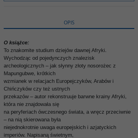
i
ę
OPIS
O książce:
To znakomite studium dziejów dawnej Afryki.
Wychodząc od pojedynczych znalezisk
archeologicznych – jak słynny złoty nosorożec z
Mapungubwe, krótkich
wzmianek w relacjach Europejczyków, Arabów i
Chińczyków czy też ustnych
przekazów – autor rekonstruuje barwne krainy Afryki,
która nie znajdowała się
na peryferiach ówczesnego świata, a wręcz przeciwnie
– na nią skierowana była
niejednokrotnie uwaga europejskich i azjatyckich
imperiów. Napisaną świetnym,