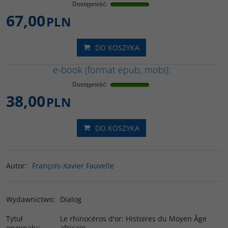
Dostępność
:
67,00
PLN
DO KOSZYKA
e-book (format epub, mobi):
Dostępność
:
38,00
PLN
DO KOSZYKA
Autor
:
François-Xavier Fauvelle
Wydawnictwo
:
Dialog
Tytuł
Le rhinocéros d'or: Histoires du Moyen Âge
oryginału
:
africain