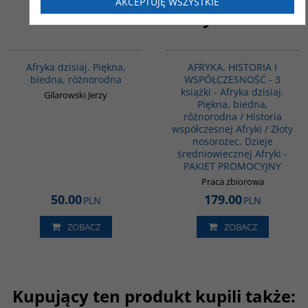
AKCEPTUJĘ WSZYSTKIE
Podobna tematyka
00028G
PAG1007
Afryka dzisiaj. Piękna,
AFRYKA. HISTORIA I
biedna, różnorodna
WSPÓŁCZESNOŚĆ - 3
książki - Afryka dzisiaj.
Gilarowski Jerzy
Piękna, biedna,
różnorodna / Historia
współczesnej Afryki / Złoty
nosorożec. Dzieje
średniowiecznej Afryki -
PAKIET PROMOCYJNY
Praca zbiorowa
50.00
179.00
PLN
PLN
ZOBACZ
ZOBACZ
Kupujący ten produkt kupili także: