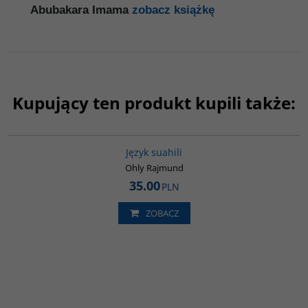
Abubakara Imama
zobacz książkę
Kupujący ten produkt kupili także:
G546
Język suahili
Ohly Rajmund
35.00
PLN
ZOBACZ