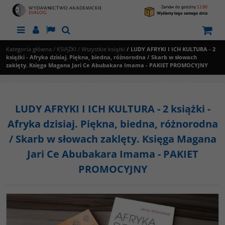
Menu
Panel
Lang
Szukaj
Kategoria główna
/
KSIĄŻKI
/
Wszystkie książki
/
LUDY AFRYKI I ICH KULTURA - 2
książki - Afryka dzisiaj. Piękna, biedna, różnorodna / Skarb w słowach
zaklęty. Księga Magana Jari Ce Abubakara Imama - PAKIET PROMOCYJNY
LUDY AFRYKI I ICH KULTURA - 2 książki -
Afryka dzisiaj. Piękna, biedna, różnorodna
/ Skarb w słowach zaklęty. Księga Magana
Jari Ce Abubakara Imama - PAKIET
PROMOCYJNY