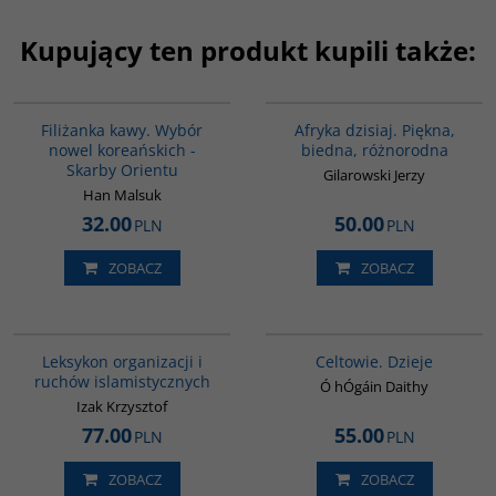
Kupujący ten produkt kupili także:
00238G
00028G
Filiżanka kawy. Wybór
Afryka dzisiaj. Piękna,
nowel koreańskich -
biedna, różnorodna
Skarby Orientu
Gilarowski Jerzy
Han Malsuk
32.00
50.00
PLN
PLN
ZOBACZ
ZOBACZ
G587
G021
Leksykon organizacji i
Celtowie. Dzieje
ruchów islamistycznych
Ó hÓgáin Daithy
Izak Krzysztof
77.00
55.00
PLN
PLN
ZOBACZ
ZOBACZ