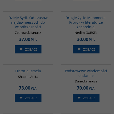
00101G
G1027
Dzieje Syrii. Od czasów
Drugie życie Mahometa.
najdawniejszych do
Prorok w literaturze
współczesności
zachodniej
Żebrowski Janusz
Nedim GÜRSEL
37.00
30.00
PLN
PLN
ZOBACZ
ZOBACZ
00305G
00035G
Historia Izraela
Podstawowe wiadomości
o Islamie
Shapira Anita
Danecki Janusz
73.00
70.00
PLN
PLN
ZOBACZ
ZOBACZ
00020G
00058G