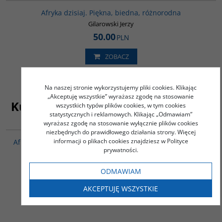
Afryka dzisiaj. Piękna, biedna, różnorodna
Gilarowski Jerzy
50.00
PLN
ZOBACZ
Na naszej stronie wykorzystujemy pliki cookies. Klikając
„Akceptuję wszystkie” wyrażasz zgodę na stosowanie
Kupujący ten produkt kupili także
wszystkich typów plików cookies, w tym cookies
statystycznych i reklamowych. Klikając „Odmawiam”
wyrażasz zgodę na stosowanie wyłącznie plików cookies
00122G
niezbędnych do prawidłowego działania strony. Więcej
informacji o plikach cookies znajdziesz w Polityce
Afryka i Europa. Od piramid egipskich do Polaków w Afryce
prywatności.
Wschodniej
Zins Henryk
ODMAWIAM
42.00
PLN
AKCEPTUJĘ WSZYSTKIE
ZOBACZ