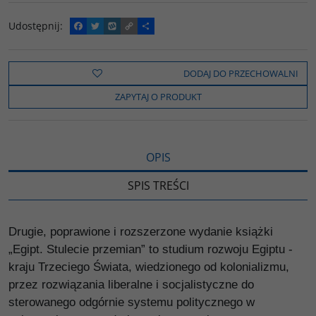
Udostępnij
:
F
T
W
C
P
a
w
y
o
o
c
i
k
p
d
e
t
o
y
z
b
t
p
L
i
DODAJ DO PRZECHOWALNI
o
e
i
e
o
r
n
l
ZAPYTAJ O PRODUKT
k
k
s
i
ę
OPIS
SPIS TREŚCI
Drugie, poprawione i rozszerzone wydanie książki
„Egipt. Stulecie przemian” to studium rozwoju Egiptu -
kraju Trzeciego Świata, wiedzionego od kolonializmu,
przez rozwiązania liberalne i socjalistyczne do
sterowanego odgórnie systemu politycznego w