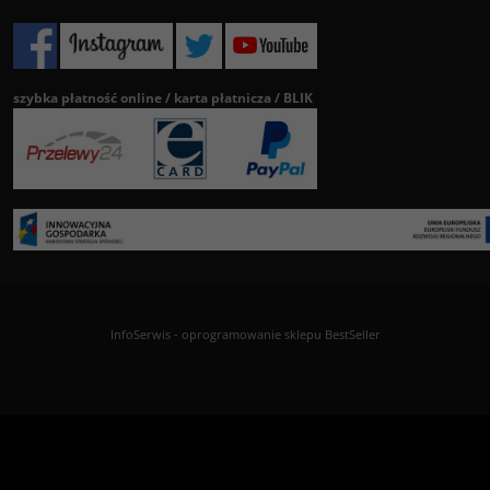
szybka płatność online / karta płatnicza / BLIK
InfoSerwis
-
oprogramowanie sklepu BestSeller