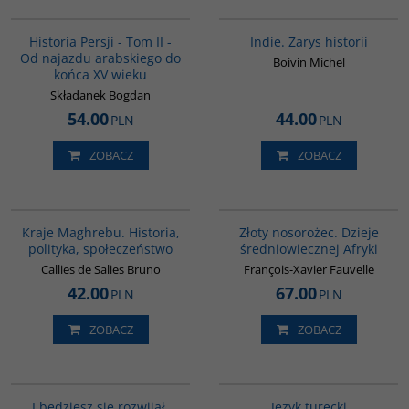
00044G
G108
Historia Persji - Tom II -
Indie. Zarys historii
Od najazdu arabskiego do
Boivin Michel
końca XV wieku
Składanek Bogdan
54.00
44.00
PLN
PLN
ZOBACZ
ZOBACZ
G155
00310G
Kraje Maghrebu. Historia,
Złoty nosorożec. Dzieje
polityka, społeczeństwo
średniowiecznej Afryki
Callies de Salies Bruno
François-Xavier Fauvelle
42.00
67.00
PLN
PLN
ZOBACZ
ZOBACZ
G1060
G134
I będziesz się rozwijał.
Język turecki