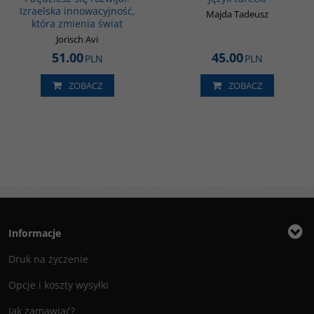
Izraelska innowacyjność,
Majda Tadeusz
która zmienia świat
Jorisch Avi
51.00
45.00
PLN
PLN
ZOBACZ
ZOBACZ
Informacje
Druk na życzenie
Opcje i koszty wysyłki
Jak zamawiać?