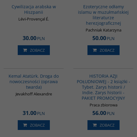
Cywilizacja arabska w
Ezoteryczne odłamy
Hiszpanii
islamu w muzułmańskiej
literaturze
Lévi-Provençal É.
herezjograficznej
Pachniak Katarzyna
30.00
50.00
PLN
PLN
ZOBACZ
ZOBACZ
00226G
PAG1117
Kemal Atatürk. Droga do
HISTORIA AZJI
nowoczesności (oprawa
POŁUDNIOWEJ - 2 książki -
twarda)
Tybet. Zarys historii /
Indie. Zarys historii -
Jevakhoff Alexandre
PAKIET PROMOCYJNY
Praca zbiorowa
31.00
56.00
PLN
PLN
ZOBACZ
ZOBACZ