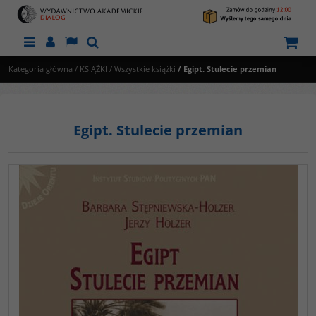
Menu
Panel
Lang
Szukaj
Kategoria główna
/
KSIĄŻKI
/
Wszystkie książki
/
Egipt. Stulecie przemian
Egipt. Stulecie przemian