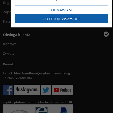
Regulamin księgarni
ODMAWIAM
Zapowiedzi
AKCEPTUJĘ WSZYSTKIE
Katalog
Obsługa klienta
Kontakt
Zwroty
Kontakt
E-mail :
biurohandlowe@wydawnictwodialog.pl
Telefon :
226208703
szybka płatność online / karta płatnicza / BLIK