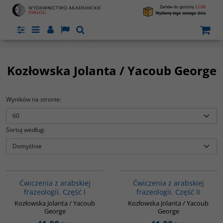
Panel
Menu
Panel
Lang
Szukaj
Kozłowska Jolanta / Yacoub George
Wyników na stronie
:
Sortuj według
:
G037
G038
Druga część podręcznika
Ćwiczenia z arabskiej
Ćwiczenia z arabskiej
podzielona jest na trzy rozdziały i
frazeologii. Część I
frazeologii. Część II
zawiera słownik zwrotów
frazeologicznych i powiedzeń z
Kozłowska Jolanta / Yacoub
Kozłowska Jolanta / Yacoub
arabskiego języka literackiego
George
George
h,
(arabsko-polski i polsko-arabski),