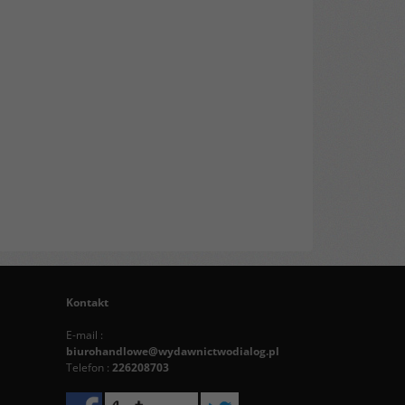
Kontakt
E-mail :
biurohandlowe@wydawnictwodialog.pl
Telefon :
226208703