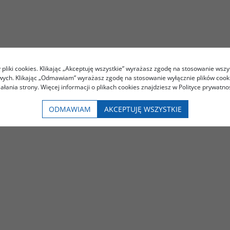
pliki cookies. Klikając „Akceptuję wszystkie” wyrażasz zgodę na stosowanie wszy
owych. Klikając „Odmawiam” wyrażasz zgodę na stosowanie wyłącznie plików coo
iałania strony. Więcej informacji o plikach cookies znajdziesz w Polityce prywatnoś
ODMAWIAM
AKCEPTUJĘ WSZYSTKIE