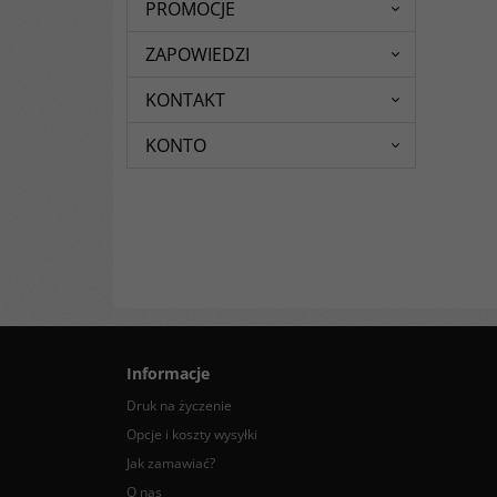
PROMOCJE
ZAPOWIEDZI
KONTAKT
KONTO
Informacje
Druk na życzenie
Opcje i koszty wysyłki
Jak zamawiać?
O nas