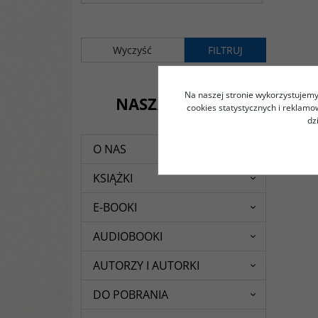
Na naszej stronie wykorzystujemy 
NASZA OFERTA
cookies statystycznych i reklam
dz
O NAS
KSIĄŻKI
E-BOOKI
AUDIOBOOKI
AUTORZY I AUTORKI
DO POBRANIA