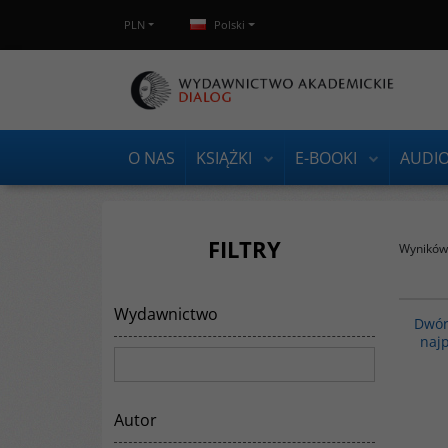
PLN
Polski
O NAS
KSIĄŻKI
E-BOOKI
AUDI
FILTRY
Wyników 
Wydawnictwo
Powstanie i upadek najpotężniejszej dynastii
Dwór
świata muzułmańskiego to przedstawiona w
najp
formie barwnej, dynamicznej opowieści,
przetykana anegdotami, oparta na arabskich
średniowiecznych kronikach, historia kalifów
abbasydzkich i ich dworu w ciągu dwóch
stuleci, które zostały uznane za złoty wiek
Autor
dynastii abbasydzkiej.
Wydawnictwo
:
Dialog