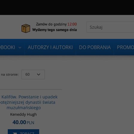
OBOOKI
AUTORZY I AUTORKI
DO POBRANIA
PROMO
na stronie
:
00173G
BESTSELLER
 Kalifów. Powstanie i upadek
otężniejszej dynastii świata
muzułmańskiego
Keneddy Hugh
40.00
PLN
ZOBACZ