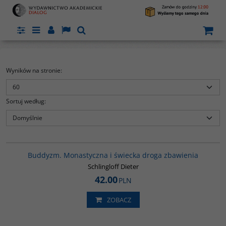
Panel
Menu
Panel
Lang
Szukaj
Wyników na stronie
:
Sortuj według
:
00148G
Buddyzm. Monastyczna i świecka droga zbawienia
Schlingloff Dieter
42.00
PLN
ZOBACZ