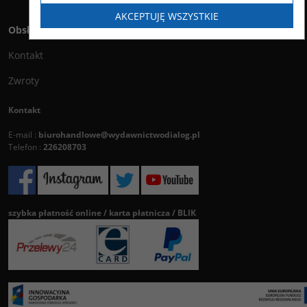
AKCEPTUJĘ WSZYSTKIE
Obsługa klienta
Kontakt
Zwroty
Kontakt
E-mail :
biurohandlowe@wydawnictwodialog.pl
Telefon :
226208703
szybka płatność online / karta płatnicza / BLIK