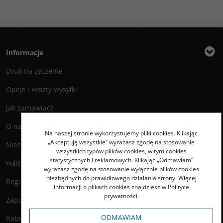
Informacje
Druk na życzenie
Opcje i koszty wysyłki
Jak zamawiać?
O nas
Na naszej stronie wykorzystujemy pliki cookies. Klikając
„Akceptuję wszystkie” wyrażasz zgodę na stosowanie
Niezbędnik Autora
wszystkich typów plików cookies, w tym cookies
statystycznych i reklamowych. Klikając „Odmawiam”
Polityka prywatności
wyrażasz zgodę na stosowanie wyłącznie plików cookies
niezbędnych do prawidłowego działania strony. Więcej
Regulamin księgarni
informacji o plikach cookies znajdziesz w Polityce
prywatności.
Zapowiedzi
ODMAWIAM
Katalog